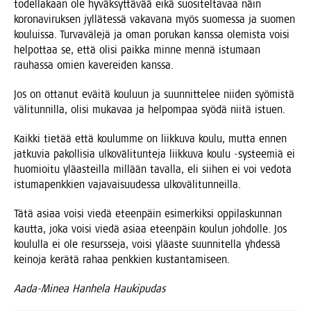
todel­la­kaan ole hyväk­syt­tä­vää eikä suo­si­tel­ta­vaa näin
koro­na­vi­ruk­sen jyl­lä­tes­sä vaka­va­na myös suo­mes­sa ja suo­men
kou­luis­sa. Tur­va­vä­le­jä ja oman poru­kan kans­sa ole­mis­ta voi­si
hel­pot­taa se, että oli­si paik­ka min­ne men­nä istu­maan
rau­has­sa omien kave­rei­den kanssa.
Jos on otta­nut eväi­tä kou­luun ja suun­nit­te­lee nii­den syö­mis­tä
väli­tun­nil­la, oli­si muka­vaa ja hel­pom­paa syö­dä nii­tä istuen.
Kaik­ki tie­tää että kou­lum­me on liik­ku­va kou­lu, mut­ta ennen
jat­ku­via pakol­li­sia ulko­vä­li­tun­te­ja liik­ku­va kou­lu ‑sys­tee­miä ei
huo­mioi­tu ylä­as­teil­la mil­lään taval­la, eli sii­hen ei voi vedo­ta
istu­ma­penk­kien vaja­vai­suu­des­sa ulkovälitunneilla.
Tätä asi­aa voi­si vie­dä eteen­päin esi­mer­kik­si oppi­las­kun­nan
kaut­ta, joka voi­si vie­dä asi­aa eteen­päin kou­lun joh­dol­le. Jos
kou­lul­la ei ole resurs­se­ja, voi­si ylä­as­te suun­ni­tel­la yhdes­sä
kei­no­ja kerä­tä rahaa penk­kien kustantamiseen.
Aada-Minea Han­he­la Haukipudas