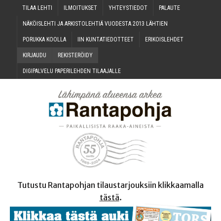
TILAA LEH­TI
ILMOI­TUK­SET
YHTEYS­TIE­DOT
PALAU­TE
NÄKÖIS­LEH­TI JA ARKIS­TO­LEH­TIÄ VUO­DES­TA 2013 LÄHTIEN
PORUK­KA KOOLLA
IIN KUN­TA­TIE­DOT­TEET
ERI­KOIS­LEH­DET
KIR­JAU­DU
REKIS­TE­RÖI­DY
DIGI­PAL­VE­LU PAPE­RI­LEH­DEN TILAAJALLE
Tutustu Rantapohjan tilaustarjouksiin klikkaamalla
tästä
.