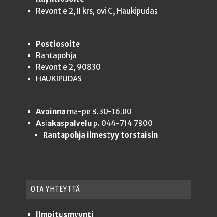
Revontie 2, II krs, ovi C, Haukipudas
Postiosoite
Rantapohja
Revontie 2, 90830
HAUKIPUDAS
Avoinna
ma-pe 8.30-16.00
Asiakaspalvelu
p. 044-714 7800
Rantapohja ilmestyy torstaisin
OTA YHTEYT­TÄ
Ilmoitusmyynti