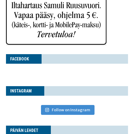
FACE­BOOK
INS­TA­GRAM
Follow on Instagram
PÄI­VÄN LEHDET