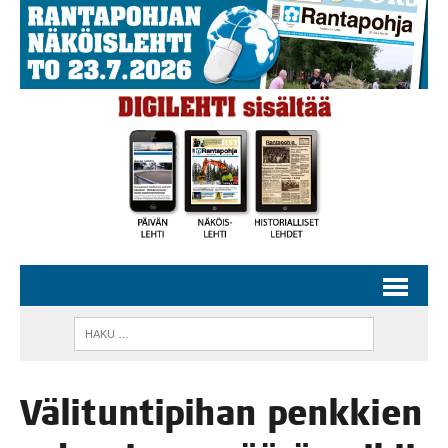
Väli­tun­ti­pi­han penk­kien