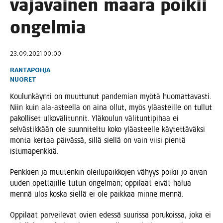
vaja­vai­nen mää­rä poi­kii
ongelmia
23.09.2021 00:00
RANTAPOHJA
NUORET
Kou­lun­käyn­ti on muut­tu­nut pan­de­mian myö­tä huo­mat­ta­vas­ti.
Niin kuin ala-asteel­la on aina ollut, myös ylä­as­teil­le on tul­lut
pakol­li­set ulko­vä­li­tun­nit. Ylä­kou­lun väli­tun­ti­pi­haa ei
sel­väs­tik­kään ole suun­ni­tel­tu koko ylä­as­teel­le käy­tet­tä­väk­si
mon­ta ker­taa päi­väs­sä, sil­lä siel­lä on vain vii­si pien­tä
istumapenkkiä.
Penk­kien ja muu­ten­kin olei­lu­paik­ko­jen vähyys poi­kii jo aivan
uuden opet­ta­jil­le tutun ongel­man; oppi­laat eivät halua
men­nä ulos kos­ka siel­lä ei ole paik­kaa min­ne mennä.
Oppi­laat par­vei­le­vat ovien edes­sä suu­ris­sa poru­kois­sa, joka ei