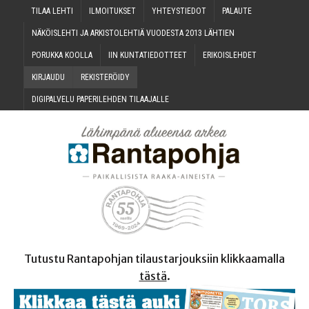
TILAA LEH­TI
ILMOI­TUK­SET
YHTEYS­TIE­DOT
PALAU­TE
NÄKÖIS­LEH­TI JA ARKIS­TO­LEH­TIÄ VUO­DES­TA 2013 LÄHTIEN
PORUK­KA KOOLLA
IIN KUN­TA­TIE­DOT­TEET
ERI­KOIS­LEH­DET
KIR­JAU­DU
REKIS­TE­RÖI­DY
DIGI­PAL­VE­LU PAPE­RI­LEH­DEN TILAAJALLE
Tutustu Rantapohjan tilaustarjouksiin klikkaamalla
tästä
.