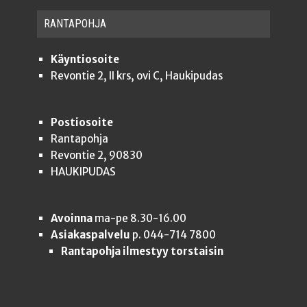
RAN­TA­POH­JA
Käyntiosoite
Revontie 2, II krs, ovi C, Haukipudas
Postiosoite
Rantapohja
Revontie 2, 90830
HAUKIPUDAS
Avoinna
ma-pe 8.30-16.00
Asiakaspalvelu
p. 044-714 7800
Rantapohja ilmestyy torstaisin