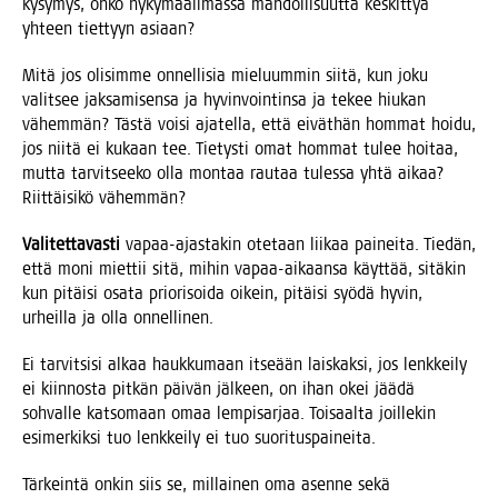
kysy­mys, onko nyky­maa­il­mas­sa mah­dol­li­suut­ta kes­kit­tyä
yhteen tiet­tyyn asiaan?
Mitä jos oli­sim­me onnel­li­sia mie­luum­min sii­tä, kun joku
valit­see jak­sa­mi­sen­sa ja hyvin­voin­tin­sa ja tekee hiu­kan
vähem­män? Täs­tä voi­si aja­tel­la, että eivät­hän hom­mat hoi­du,
jos nii­tä ei kukaan tee. Tie­tys­ti omat hom­mat tulee hoi­taa,
mut­ta tar­vit­see­ko olla mon­taa rau­taa tules­sa yhtä aikaa?
Riit­täi­si­kö vähemmän?
Vali­tet­ta­vas­ti
vapaa-ajas­ta­kin ote­taan lii­kaa pai­nei­ta. Tie­dän,
että moni miet­tii sitä, mihin vapaa-aikaan­sa käyt­tää, sitä­kin
kun pitäi­si osa­ta prio­ri­soi­da oikein, pitäi­si syö­dä hyvin,
urheil­la ja olla onnellinen.
Ei tar­vit­si­si alkaa hauk­ku­maan itse­ään lais­kak­si, jos lenk­kei­ly
ei kiin­nos­ta pit­kän päi­vän jäl­keen, on ihan okei jää­dä
soh­val­le kat­so­maan omaa lem­pi­sar­jaa. Toi­saal­ta joil­le­kin
esi­mer­kik­si tuo lenk­kei­ly ei tuo suorituspaineita.
Tär­kein­tä onkin siis se, mil­lai­nen oma asen­ne sekä