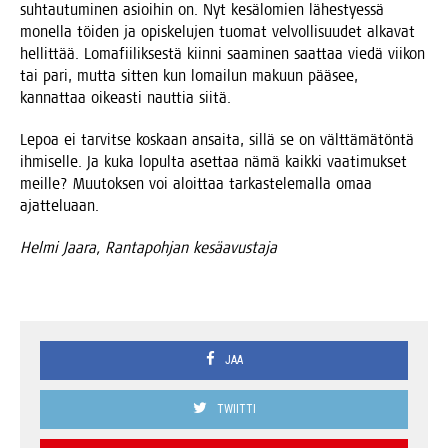
suh­tau­tu­mi­nen asioi­hin on. Nyt kesä­lo­mien lähes­tyes­sä
monel­la töi­den ja opis­ke­lu­jen tuo­mat vel­vol­li­suu­det alka­vat
hel­lit­tää. Loma­fii­lik­ses­tä kiin­ni saa­mi­nen saat­taa vie­dä vii­kon
tai pari, mut­ta sit­ten kun lomai­lun makuun pää­see,
kan­nat­taa oikeas­ti naut­tia siitä.
Lepoa ei tar­vit­se kos­kaan ansai­ta, sil­lä se on vält­tä­mä­tön­tä
ihmi­sel­le. Ja kuka lopul­ta aset­taa nämä kaik­ki vaa­ti­muk­set
meil­le? Muu­tok­sen voi aloit­taa tar­kas­te­le­mal­la omaa
ajatteluaan.
Hel­mi Jaa­ra, Ran­ta­poh­jan kesäavustaja
JAA
TWIITTI