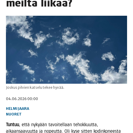
meil­tä liikaa?
Joskus pilvien katselu tekee hyvää.
04.06.2026 00:00
HELMI JAARA
NUORET
Tun­tuu
, että nyky­ään tavoi­tel­laan tehok­kuut­ta,
aikaan­saa­vuut­ta ja nopeut­ta. Oli kyse sit­ten kodin­ko­nees­ta