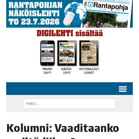
Kolum­ni: Vaa­di­taan­ko