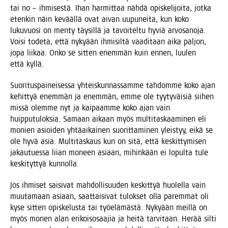
tai no – ihmi­ses­tä. Ihan har­mit­taa näh­dä opis­ke­li­joi­ta, jot­ka
eten­kin näin kevääl­lä ovat aivan uupu­nei­ta, kun koko
luku­vuo­si on men­ty täy­sil­lä ja tavoi­tel­tu hyviä arvo­sa­no­ja.
Voi­si tode­ta, että nyky­ään ihmi­sil­tä vaa­di­taan aika pal­jon,
jopa lii­kaa. Onko se sit­ten enem­män kuin ennen, luu­len
että kyllä.
Suo­ri­tus­pai­nei­ses­sa yhteis­kun­nas­sam­me tah­dom­me koko ajan
kehit­tyä enem­män ja enem­män, emme ole tyy­ty­väi­siä sii­hen
mis­sä olem­me nyt ja kai­paam­me koko ajan vain
huip­pu­tu­lok­sia. Samaan aikaan myös mul­ti­tas­kaa­mi­nen eli
monien asioi­den yhtä­ai­kai­nen suo­rit­ta­mi­nen yleis­tyy, eikä se
ole hyvä asia. Mul­ti­tas­kaus kun on sitä, että kes­kit­ty­mi­sen
jakau­tues­sa lii­an moneen asi­aan, mihin­kään ei lopul­ta tule
kes­ki­tyt­tyä kunnolla.
Jos ihmi­set sai­si­vat mah­dol­li­suu­den kes­kit­tyä huo­lel­la vain
muu­ta­maan asi­aan, saat­tai­si­vat tulok­set olla parem­mat oli
kyse sit­ten opis­ke­lus­ta tai työ­elä­mäs­tä. Nyky­ään meil­lä on
myös monen alan eri­kois­osaa­jia ja hei­tä tar­vi­taan. Herää sil­ti