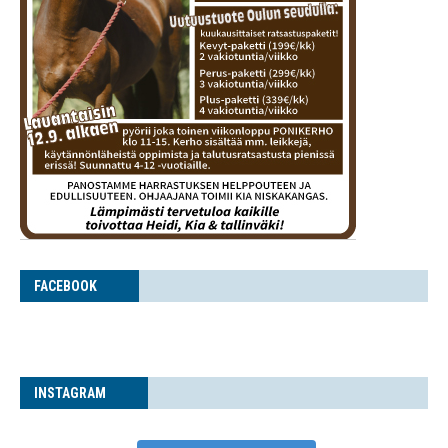
FACE­BOOK
INS­TA­GRAM