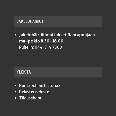
JAKE­LU­HÄI­RIÖT
Jakeluhäiriöilmoitukset Rantapohjaan
ma–pe klo 8.30–16.00
Puhelin: 044-714 7800
YLEISTÄ
Ran­ta­poh­jan historiaa
Rekis­te­ri­se­los­te
Tilauseh­dot