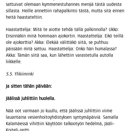
sat­tui­vat ole­maan kym­me­nes­tu­han­nes meni­jä täs­tä uudes­ta
sil­las­ta. Heil­le annet­tiin raha­pal­kin­to täs­tä, mut­ta sitä ennen
hei­tä haastateltiin.
Haas­tat­te­li­ja: Mitä te aiot­te teh­dä täl­lä pal­kin­nol­la? Ukko:
Ensin­nä­kin minä hom­maan ajo­kor­tin. Haas­tat­te­li­ja: Eikö teil­lä
ole ajo­kort­tia? Akka: Ele­kää välit­tä­kö sii­tä, se puh­huu
päis­sään mitä sat­tuu. Haas­tat­te­li­ja: Onko hän huma­las­sa?
Akka: Tämän sii­tä saa, kun lähet­tiin varas­te­tul­la autol­la
liikkelle.
S.S. Yli­kii­min­ki
Ja sit­ten tähän päivään:
Jää­lis­sä juh­lit­tiin huolella.
Nää oot var­maan jo kuul­lu, että Jää­lis­sä juh­lit­tiin vii­me
lau­an­tai­na vesien­hoi­to­yh­dis­tyk­sen syn­ty­mä­päi­viä. Samal­la
Kala­mäes­sä vihit­tiin käyt­töön tal­koo­työn hedel­mä, Jääli–
Koiteli-reitti.