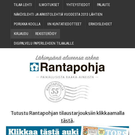
TILAA LEH­TI
ILMOI­TUK­SET
YHTEYS­TIE­DOT
PALAU­TE
NÄKÖIS­LEH­TI JA ARKIS­TO­LEH­TIÄ VUO­DES­TA 2013 LÄHTIEN
PORUK­KA KOOLLA
IIN KUN­TA­TIE­DOT­TEET
ERI­KOIS­LEH­DET
KIR­JAU­DU
REKIS­TE­RÖI­DY
DIGI­PAL­VE­LU PAPE­RI­LEH­DEN TILAAJALLE
Tutustu Rantapohjan tilaustarjouksiin klikkaamalla
tästä
.