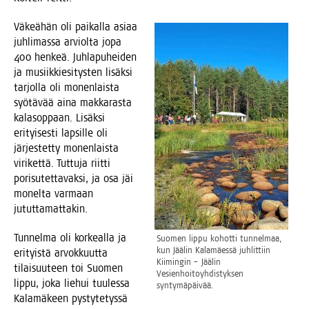
Väkeä­hän oli pai­kal­la asi­aa
juh­li­mas­sa arviol­ta jopa
400 hen­keä. Juh­la­pu­hei­den
ja musiik­kie­si­tys­ten lisäk­si
tar­jol­la oli monen­lais­ta
syö­tä­vää aina mak­ka­ras­ta
kala­sop­paan. Lisäk­si
eri­tyi­ses­ti lap­sil­le oli
jär­jes­tet­ty monen­lais­ta
viri­ket­tä. Tut­tu­ja riit­ti
pori­su­tet­ta­vak­si, ja osa jäi
monel­ta var­maan
jututtamattakin.
Tun­nel­ma oli kor­keal­la ja
Suo­men lip­pu kohot­ti tun­nel­maa,
kun Jää­lin Kala­mäes­sä juh­lit­tiin
eri­tyis­tä arvok­kuut­ta
Kii­min­gin – Jää­lin
tilai­suu­teen toi Suo­men
Vesien­hoi­to­yh­dis­tyk­sen
lip­pu, joka lie­hui tuu­les­sa
syntymäpäivää.
Kala­mä­keen pys­ty­te­tys­sä