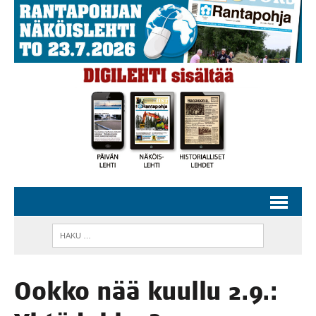
Ook­ko nää kuul­lu 2.9.: