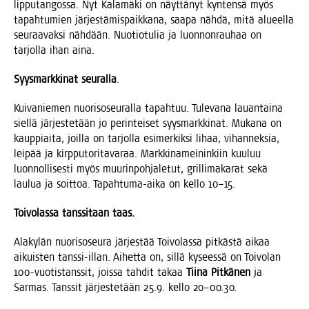
lip­pu­tan­gos­sa. Nyt Kala­mä­ki on näyt­tä­nyt kyn­ten­sä myös
tapah­tu­mien jär­jes­tä­mis­paik­ka­na, saa­pa näh­dä, mitä alu­eel­la
seu­raa­vak­si näh­dään. Nuo­tio­tu­lia ja luon­non­rau­haa on
tar­jol­la ihan aina.
Syys­mark­ki­nat seu­ral­la
.
Kui­va­nie­men nuo­ri­so­seu­ral­la tapah­tuu. Tule­va­na lau­an­tai­na
siel­lä jär­jes­te­tään jo perin­tei­set syys­mark­ki­nat. Muka­na on
kaup­piai­ta, joil­la on tar­jol­la esi­mer­kik­si lihaa, vihan­nek­sia,
lei­pää ja kirp­pu­to­ri­ta­va­raa. Mark­ki­na­mei­nin­kiin kuu­luu
luon­nol­li­ses­ti myös muu­rin­poh­ja­le­tut, gril­li­ma­ka­rat sekä
lau­lua ja soit­toa. Tapah­tu­ma-aika on kel­lo 10–15.
Toi­vo­las­sa tans­si­taan taas.
Ala­ky­län nuo­ri­so­seu­ra jär­jes­tää Toi­vo­las­sa pit­käs­tä aikaa
aikuis­ten tans­si-illan. Aihet­ta on, sil­lä kysees­sä on Toi­vo­lan
100-vuo­tis­tans­sit, jois­sa tah­dit takaa
Tii­na Pit­kä­nen
ja
Sar­mas. Tans­sit jär­jes­te­tään 25.9. kel­lo 20–00.30.