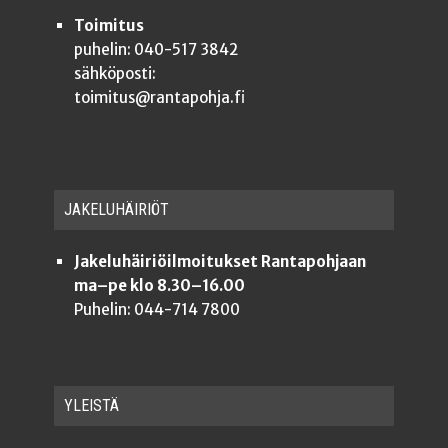
Toimitus
puhelin: 040-517 3842
sähköposti:
toimitus@rantapohja.fi
JAKE­LU­HÄI­RIÖT
Jakeluhäiriöilmoitukset Rantapohjaan
ma–pe klo 8.30–16.00
Puhelin: 044-714 7800
YLEISTÄ