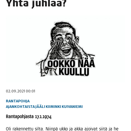
Yhtä juhlaa?
02.09.2021 00:01
RANTAPOHJA
AJANKOHTAISTA
JÄÄLI
KIIMINKI
KUIVANIEMI
Ran­ta­poh­jas­ta 17.1.1974
Oli raken­net­tu sil­ta. Niin­pä ukko ja akka ajoi­vat sii­tä ja he