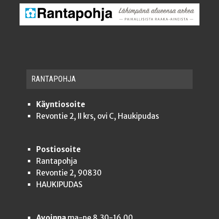
RAN­TA­POH­JA
Käyntiosoite
Revontie 2, II krs, ovi C, Haukipudas
Postiosoite
Rantapohja
Revontie 2, 90830
HAUKIPUDAS
Avoinna
ma-pe 8.30-16.00