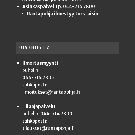
Asiakaspalvelu
p. 044-714 7800
Rantapohja ilmestyy torstaisin
OTA YHTEYT­TÄ
Ilmoitusmyynti
puhelin:
044-714 7805
sähköposti:
ilmoitukset@rantapohja.fi
Tilaajapalvelu
puhelin: 044-714 7800
sähköposti:
tilaukset@rantapohja.fi