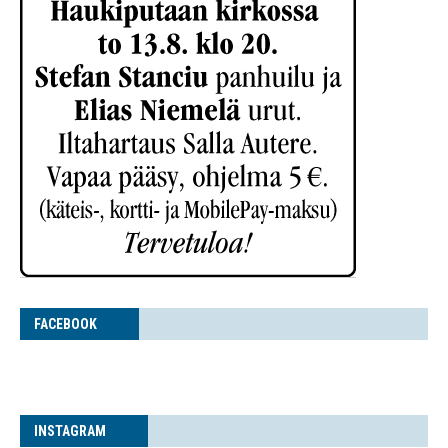
FACE­BOOK
INS­TA­GRAM