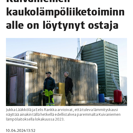
kau­ko­läm­pö­lii­ke­toi­min­n
al­le on löy­ty­nyt ostaja
Jukka Lääkkölä ja Eelis Rankka arvioivat, että tuleva lämmityskausi
näyttää ainakin tällä hetkellä edellistalvea paremmalta Kuivaniemen
lämpölaitoksella lokakuussa 2023.
10.04.2024 13:52