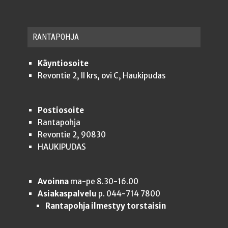
RAN­TA­POH­JA
Käyntiosoite
Revontie 2, II krs, ovi C, Haukipudas
Postiosoite
Rantapohja
Revontie 2, 90830
HAUKIPUDAS
Avoinna
ma-pe 8.30-16.00
Asiakaspalvelu
p. 044-714 7800
Rantapohja ilmestyy torstaisin