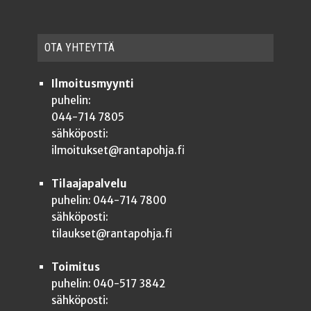
OTA YHTEYT­TÄ
Ilmoitusmyynti
puhelin:
044-714 7805
sähköposti:
ilmoitukset@rantapohja.fi
Tilaajapalvelu
puhelin: 044-714 7800
sähköposti:
tilaukset@rantapohja.fi
Toimitus
puhelin: 040-517 3842
sähköposti: