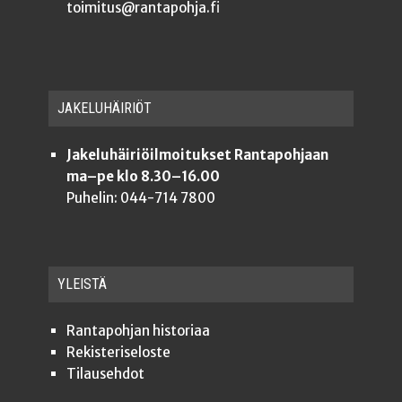
toimitus@rantapohja.fi
JAKE­LU­HÄI­RIÖT
Jakeluhäiriöilmoitukset Rantapohjaan
ma–pe klo 8.30–16.00
Puhelin: 044-714 7800
YLEISTÄ
Ran­ta­poh­jan historiaa
Rekis­te­ri­se­los­te
Tilauseh­dot