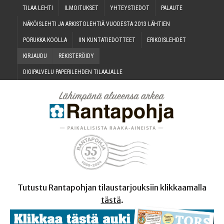
TILAA LEH­TI
ILMOI­TUK­SET
YHTEYS­TIE­DOT
PALAU­TE
NÄKÖIS­LEH­TI JA ARKIS­TO­LEH­TIÄ VUO­DES­TA 2013 LÄHTIEN
PORUK­KA KOOLLA
IIN KUN­TA­TIE­DOT­TEET
ERI­KOIS­LEH­DET
KIR­JAU­DU
REKIS­TE­RÖI­DY
DIGI­PAL­VE­LU PAPE­RI­LEH­DEN TILAAJALLE
Tutustu Rantapohjan tilaustarjouksiin klikkaamalla
tästä
.