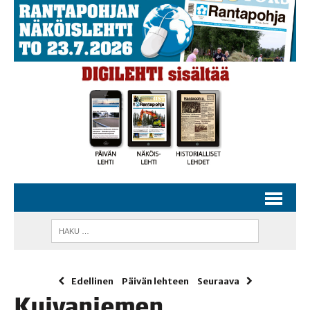
Edellinen
Päivän lehteen
Seuraava
Kui­va­nie­men