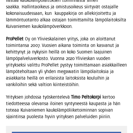
vas­taa kau­ko­läm­pö­lai­tok­sen toi­min­nas­ta sii­hen
saak­ka. Hal­lin­ta­oi­keus ja omis­tusoi­keus siir­ty­vät osta­jal­le
koko­nai­suu­des­saan, kun kaup­pa­kir­ja on alle­kir­joi­tet­tu ja
läm­mön­tuo­tan­to alkaa osta­jan toi­mit­ta­mil­ta läm­pö­lai­tok­sil­ta
Kui­va­nie­men kaukolämpöverkkoon.
Pro­Pel­let
Oy on Yli­vies­ka­lai­nen yri­tys, joka on aloit­ta­nut
toi­min­tan­sa 2007. Vuo­sien aika­na toi­min­ta on kas­va­nut ja
kehit­ty­nyt ja nykyi­sin heil­lä on koko Suo­men laa­jui­nen
läm­pö­pal­ve­lu­ver­kos­to. Vuon­na 2020 Yli­vies­kan vuo­den
yri­tyk­sek­si valit­tu Pro­Pel­let pys­tyy toi­mit­ta­maan asiak­kail­leen
läm­pö­te­hol­taan yli yhden megawa­tin läm­pö­lai­tok­sia ja
asiak­kai­ta heil­lä on eri­lai­sis­ta lai­tok­sis­ta kou­lui­hin ja
van­ki­loi­hin sekä val­tion kiinteistöihin.
Yri­tyk­sen joh­dos­sa työs­ken­te­le­vä
Timo Pel­to­kor­pi
ker­too
tie­dot­tees­sa ole­van­sa iloi­nen syn­ty­nees­tä kau­pas­ta ja hän
tote­aa Kui­va­nie­men kau­ko­läm­pö­lii­ke­toi­min­nan sopi­van
sijain­tin­sa puo­les­ta hyvin yri­tyk­sen pal­ve­lui­den piiriin.