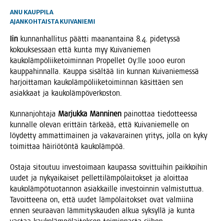
ANU KAUPPILA
AJANKOHTAISTA
KUIVANIEMI
Iin
kun­nan­hal­li­tus päät­ti maa­nan­tai­na 8.4. pide­tys­sä
kokouk­ses­saan että kun­ta myy Kui­va­nie­men
kau­ko­läm­pö­lii­ke­toi­min­nan Pro­pel­let Oy:lle 1000 euron
kaup­pa­hin­nal­la. Kaup­pa sisäl­tää Iin kun­nan Kui­va­nie­mes­sä
har­joit­ta­man kau­ko­läm­pö­lii­ke­toi­min­nan käsit­täen sen
asiak­kaat ja kaukolämpöverkoston.
Kun­nan­joh­ta­ja
Mar­juk­ka Man­ni­nen
pai­not­taa tie­dot­tees­sa
kun­nal­le ole­van erit­täin tär­ke­ää, että Kui­va­nie­mel­le on
löy­det­ty ammat­ti­mai­nen ja vaka­va­rai­nen yri­tys, jol­la on kyky
toi­mit­taa häi­riö­tön­tä kaukolämpöä.
Osta­ja sitou­tuu inves­toi­maan kau­pas­sa sovit­tui­hin paik­koi­hin
uudet ja nyky­ai­kai­set pel­let­ti­läm­pö­lai­tok­set ja aloit­taa
kau­ko­läm­pö­tuo­tan­non asiak­kail­le inves­toin­nin val­mis­tut­tua.
Tavoit­tee­na on, että uudet läm­pö­lai­tok­set ovat val­mii­na
ennen seu­raa­van läm­mi­tys­kau­den alkua syk­syl­lä ja kun­ta