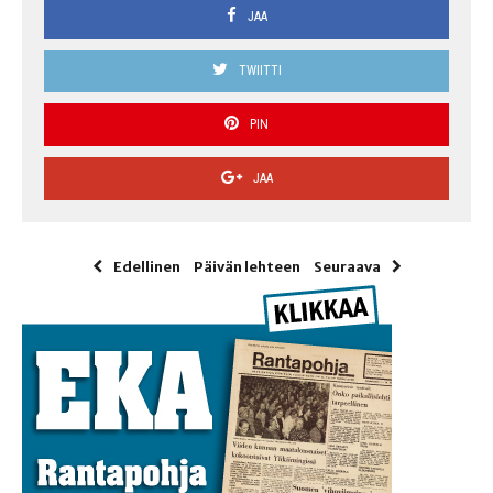
JAA
TWIITTI
PIN
JAA
Edellinen
Päivän lehteen
Seuraava