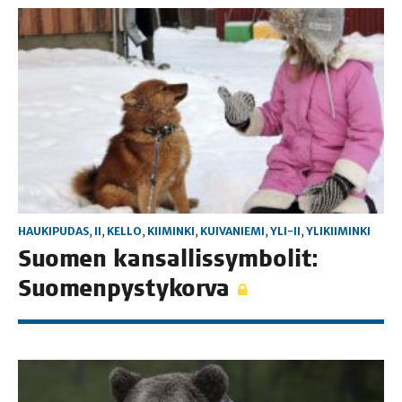
HAUKIPUDAS
,
II
,
KELLO
,
KIIMINKI
,
KUIVANIEMI
,
YLI-II
,
YLIKIIMINKI
Suo­men kan­sal­lis­sym­bo­lit:
Suomenpystykorva