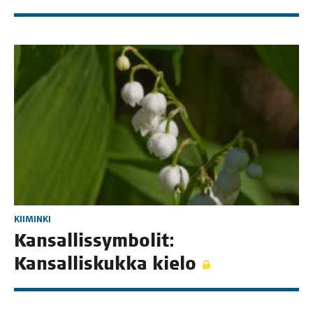
KIIMINKI
Kan­sal­lis­sym­bo­lit:
Kan­sal­lis­kuk­ka kielo