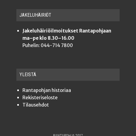
JAKE­LU­HÄI­RIÖT
Jakeluhäiriöilmoitukset Rantapohjaan
ma–pe klo 8.30–16.00
Puhelin: 044-714 7800
YLEISTÄ
Ran­ta­poh­jan historiaa
Rekis­te­ri­se­los­te
Tilauseh­dot
RANTAPOHJA 2017