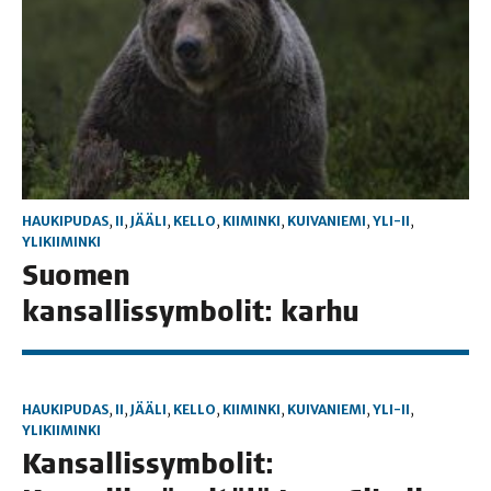
HAUKIPUDAS
,
II
,
JÄÄLI
,
KELLO
,
KIIMINKI
,
KUIVANIEMI
,
YLI-II
,
YLIKIIMINKI
Suo­men
kan­sal­lis­sym­bo­lit: karhu
HAUKIPUDAS
,
II
,
JÄÄLI
,
KELLO
,
KIIMINKI
,
KUIVANIEMI
,
YLI-II
,
YLIKIIMINKI
Kan­sal­lis­sym­bo­lit: