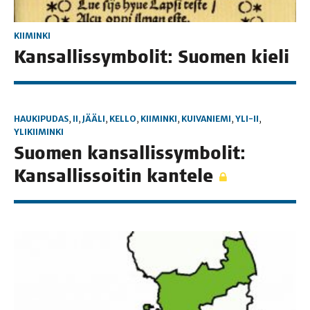
KIIMINKI
Kan­sal­lis­sym­bo­lit: Suo­men kieli
HAUKIPUDAS
,
II
,
JÄÄLI
,
KELLO
,
KIIMINKI
,
KUIVANIEMI
,
YLI-II
,
YLIKIIMINKI
Suo­men kan­sal­lis­sym­bo­lit:
Kan­sal­lis­soi­tin kantele