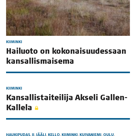
KIIMINKI
Hai­luo­to on koko­nai­suu­des­saan
kansallismaisema
KIIMINKI
Kan­sal­lis­tai­tei­li­ja Akse­li Gallen-
Kallela
HAUKIPUDAS
,
II
,
JÄÄLI
,
KELLO
,
KIIMINKI
,
KUIVANIEMI
,
OULU
,