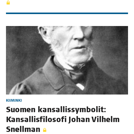
KIIMINKI
Suo­men kan­sal­lis­sym­bo­lit:
Kan­sal­lis­fi­lo­so­fi Johan Vil­helm
Snellman