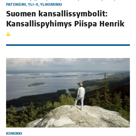
PATENIEMI
,
YLI-II
,
YLIKIIMINKI
Suo­men kan­sal­lis­sym­bo­lit:
Kan­sal­lis­py­hi­mys Piis­pa Henrik
KIIMINKI