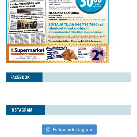
FACE­BOOK
INS­TA­GRAM
Follow on Instagram