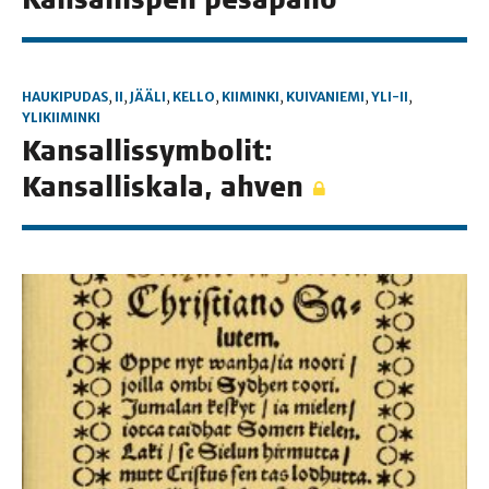
HAUKIPUDAS
,
II
,
JÄÄLI
,
KELLO
,
KIIMINKI
,
KUIVANIEMI
,
YLI-II
,
YLIKIIMINKI
Kan­sal­lis­sym­bo­lit:
Kan­sal­lis­ka­la, ahven