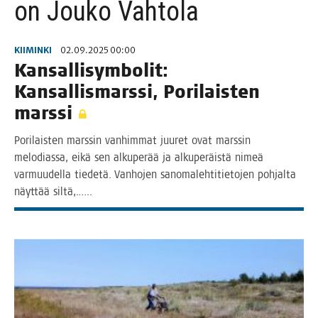
on Jouko Vahtola
KIIMINKI
02.09.2025 00:00
Kan­sal­li­sym­bo­lit:
Kan­sal­lis­mars­si, Pori­lais­ten
marssi
Pori­lais­ten mars­sin van­him­mat juu­ret ovat mars­sin
melo­dias­sa, eikä sen alku­pe­rää ja alku­pe­räis­tä nimeä
var­muu­del­la tie­de­tä. Van­ho­jen sano­ma­leh­ti­tie­to­jen poh­jal­ta
näyt­tää siltä,.…..