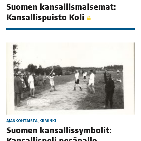
Suo­men kan­sal­lis­mai­se­mat:
Kan­sal­lis­puis­to Koli
AJANKOHTAISTA
,
KIIMINKI
Suo­men kan­sal­lis­sym­bo­lit:
Kan­sal­lis­pe­li pesäpallo