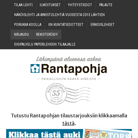
TILAA LEH­TI
ILMOI­TUK­SET
YHTEYS­TIE­DOT
PALAU­TE
NÄKÖIS­LEH­TI JA ARKIS­TO­LEH­TIÄ VUO­DES­TA 2013 LÄHTIEN
PORUK­KA KOOLLA
IIN KUN­TA­TIE­DOT­TEET
ERI­KOIS­LEH­DET
KIR­JAU­DU
REKIS­TE­RÖI­DY
DIGI­PAL­VE­LU PAPE­RI­LEH­DEN TILAAJALLE
Tutustu Rantapohjan tilaustarjouksiin klikkaamalla
tästä
.