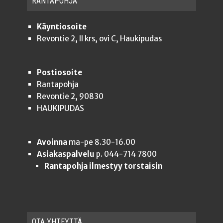
RAN­TA­POH­JA
Käyntiosoite
Revontie 2, II krs, ovi C, Haukipudas
Postiosoite
Rantapohja
Revontie 2, 90830
HAUKIPUDAS
Avoinna
ma-pe 8.30-16.00
Asiakaspalvelu
p. 044-714 7800
Rantapohja ilmestyy torstaisin
OTA YHTEYT­TÄ