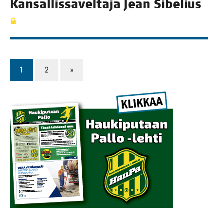
Kan­sal­lis­sä­vel­tä­jä Jean Sibelius
1
2
»