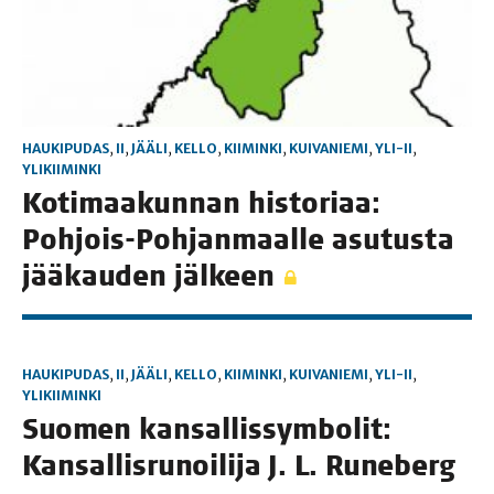
HAUKIPUDAS
,
II
,
JÄÄLI
,
KELLO
,
KIIMINKI
,
KUIVANIEMI
,
YLI-II
,
YLIKIIMINKI
Koti­maa­kun­nan his­to­ri­aa:
Poh­jois-Poh­jan­maal­le asu­tus­ta
jää­kau­den jälkeen
HAUKIPUDAS
,
II
,
JÄÄLI
,
KELLO
,
KIIMINKI
,
KUIVANIEMI
,
YLI-II
,
YLIKIIMINKI
Suo­men kan­sal­lis­sym­bo­lit:
Kan­sal­lis­ru­noi­li­ja J. L. Runeberg