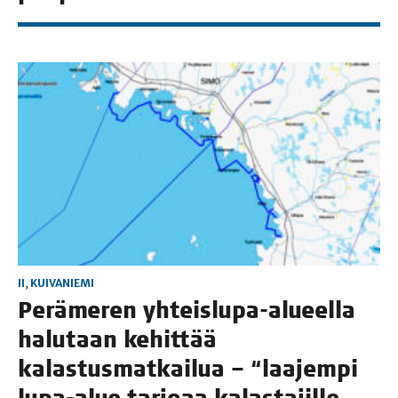
II
,
KUIVANIEMI
Perä­me­ren yhteis­lu­pa-alu­eel­la
halu­taan kehit­tää
kalas­tus­mat­kai­lua – “laa­jem­pi