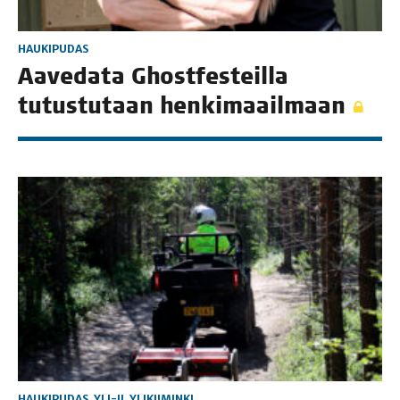
HAUKIPUDAS
Aave­da­ta Ghost­fes­teil­la
tutus­tu­taan henkimaailmaan
HAUKIPUDAS
,
YLI-II
,
YLIKIIMINKI