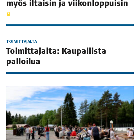
myös iltai­sin ja viikonloppuisin
TOIMITTAJALTA
Toi­mit­ta­jal­ta: Kau­pal­lis­ta
palloilua