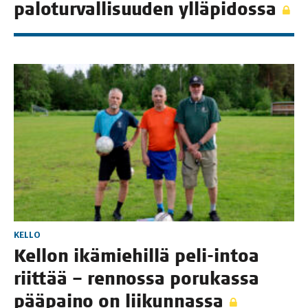
palo­tur­val­li­suu­den ylläpidossa
KELLO
Kel­lon ikä­mie­hil­lä peli-intoa
riit­tää – ren­nos­sa poru­kas­sa
pää­pai­no on liikunnassa