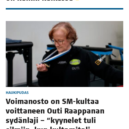
HAUKIPUDAS
Voi­ma­nos­to on SM-kul­taa
voit­ta­neen Outi Raap­pa­nan
sydän­la­ji – “kyy­ne­let tuli