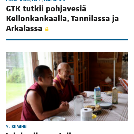
GTK tut­kii poh­ja­ve­siä
Kel­lon­kan­kaal­la, Tan­ni­las­sa ja
Arkalassa
YLIKIIMINKI