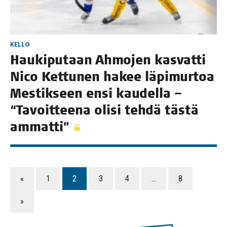
KELLO
Hau­ki­pu­taan Ahmo­jen kas­vat­ti
Nico Ket­tu­nen hakee läpi­mur­toa
Mes­tik­seen ensi kau­del­la –
“Tavoit­tee­na oli­si teh­dä täs­tä
ammatti”
«
1
2
3
4
…
8
»