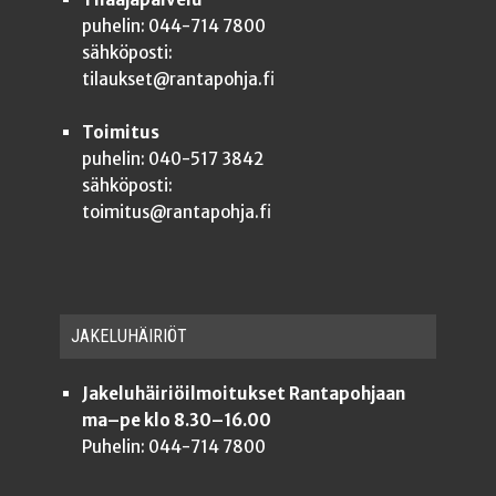
puhelin: 044-714 7800
sähköposti:
tilaukset@rantapohja.fi
Toimitus
puhelin: 040-517 3842
sähköposti:
toimitus@rantapohja.fi
JAKE­LU­HÄI­RIÖT
Jakeluhäiriöilmoitukset Rantapohjaan
ma–pe klo 8.30–16.00
Puhelin: 044-714 7800