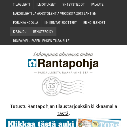
TILAA LEH­TI
ILMOI­TUK­SET
YHTEYS­TIE­DOT
PALAU­TE
NÄKÖIS­LEH­TI JA ARKIS­TO­LEH­TIÄ VUO­DES­TA 2013 LÄHTIEN
PORUK­KA KOOLLA
IIN KUN­TA­TIE­DOT­TEET
ERI­KOIS­LEH­DET
KIR­JAU­DU
REKIS­TE­RÖI­DY
DIGI­PAL­VE­LU PAPE­RI­LEH­DEN TILAAJALLE
Tutustu Rantapohjan tilaustarjouksiin klikkaamalla
tästä
.