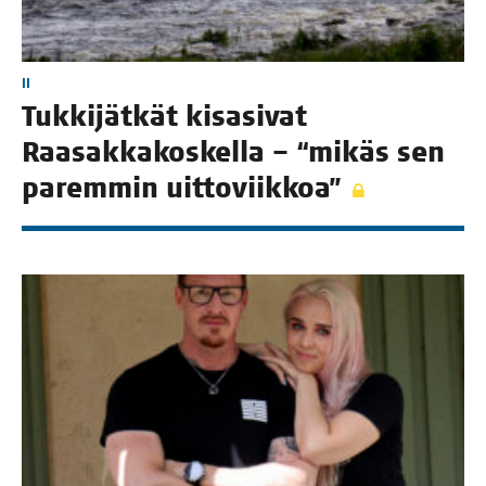
II
Tuk­ki­jät­kät kisa­si­vat
Raa­sak­ka­kos­kel­la – “mikäs sen
parem­min uittoviikkoa”