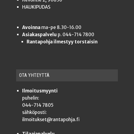
HAUKIPUDAS
Avoinna
ma-pe 8.30-16.00
Asiakaspalvelu
p. 044-714 7800
Rantapohja ilmestyy torstaisin
OTA YHTEYT­TÄ
Ilmoitusmyynti
puhelin:
044-714 7805
sähköposti:
ilmoitukset@rantapohja.fi
Tilaajapalvelu