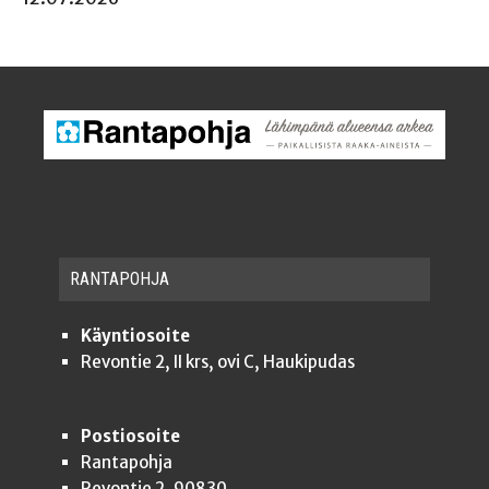
RAN­TA­POH­JA
Käyntiosoite
Revontie 2, II krs, ovi C, Haukipudas
Postiosoite
Rantapohja
Revontie 2, 90830