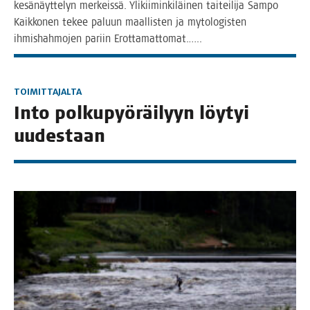
kesä­näyt­te­lyn mer­keis­sä. Yli­kii­min­ki­läi­nen tai­tei­li­ja Sam­po
Kaik­ko­nen tekee paluun maal­lis­ten ja myto­lo­gis­ten
ihmis­hah­mo­jen pariin Erottamattomat.…..
TOIMITTAJALTA
Into pol­ku­pyö­räi­lyyn löy­tyi
uudestaan