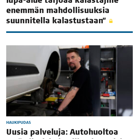
lupa-alue tar­jo­aa kalas­ta­jil­le
enem­män mah­dol­li­suuk­sia
suun­ni­tel­la kalastustaan”
HAUKIPUDAS
Uusia pal­ve­lu­ja: Auto­huol­toa