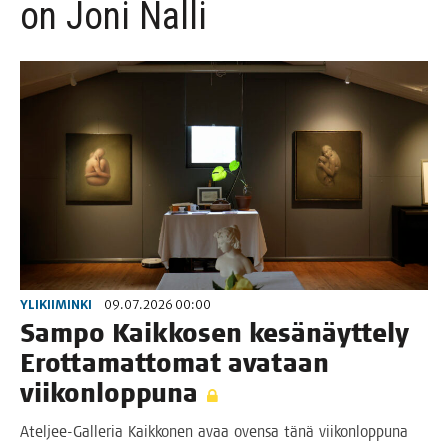
on Joni Nalli
YLIKIIMINKI
09.07.2026 00:00
Sam­po Kaik­ko­sen kesä­näyt­te­ly
Erot­ta­mat­to­mat ava­taan
viikonloppuna
Atel­­jee-Gal­­le­­ria Kaik­ko­nen avaa oven­sa tänä vii­kon­lop­pu­na