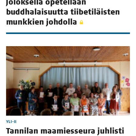
Jolok­sel­la ope­tel­laan
budd­ha­lai­suut­ta tii­be­ti­läis­ten
munk­kien johdolla
YLI-II
Tan­ni­lan maa­mies­seu­ra juh­lis­ti