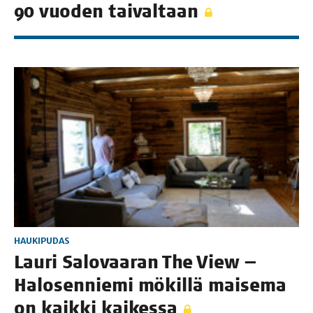
90 vuo­den taivaltaan
HAUKIPUDAS
Lau­ri Salo­vaa­ran The View —
Halo­sen­nie­mi mökil­lä mai­se­ma
on kaik­ki kaikessa