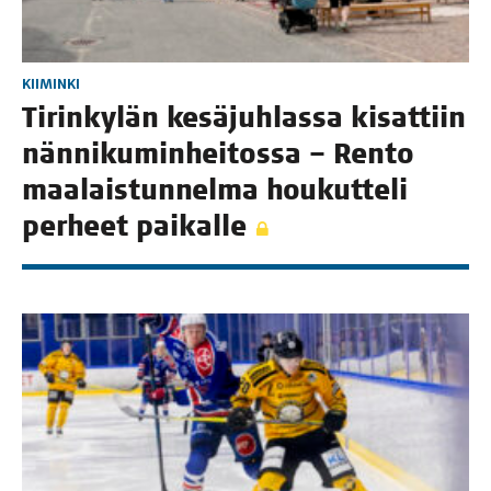
KIIMINKI
Tirin­ky­län kesä­juh­las­sa kisat­tiin
nän­ni­ku­min­hei­tos­sa – Ren­to
maa­lais­tun­nel­ma hou­kut­te­li
per­heet paikalle