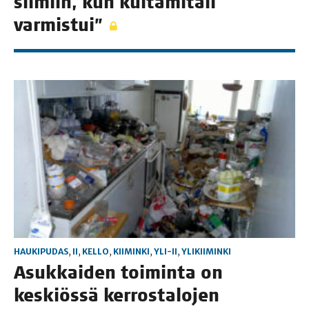
sil­miin, kun kul­ta­mi­ta­li
varmistui”
HAUKIPUDAS
,
II
,
KELLO
,
KIIMINKI
,
YLI-II
,
YLIKIIMINKI
Asuk­kai­den toi­min­ta on
kes­kiös­sä ker­ros­ta­lo­jen