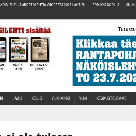
KÖIS­LEH­TI JA ARKIS­TO­LEH­TIÄ VUO­DES­TA 2013 LÄHTIEN
PORUK­KA KOOLLA
IIN KU
Tutustu
­KI
JÄÄ­LI
KEL­LO
YLI­KII­MIN­KI
YLI-II
KES­KUS­TE­LEM­ME
STA