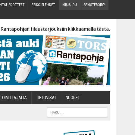
N­TA­TIE­DOT­TEET
ERI­KOIS­LEH­DET
KIR­JAU­DU
REKIS­TE­RÖI­DY
 Rantapohjan tilaustarjouksiin klikkaamalla
tästä
.
TOI­MIT­TA­JAL­TA
TIETOVISAT
NUO­RET