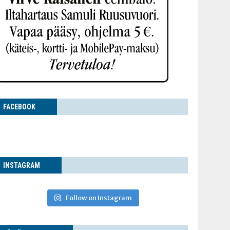
FACE­BOOK
INS­TA­GRAM
Follow on Instagram