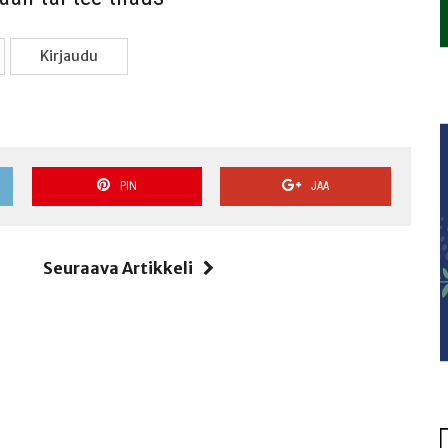
Kir­jau­du
PIN
JAA
i
Seuraava Artikkeli