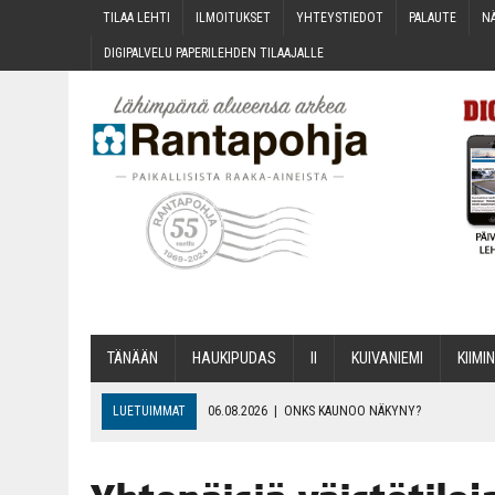
TILAA LEH­TI
ILMOI­TUK­SET
YHTEYS­TIE­DOT
PALAU­TE
NÄ
DIGI­PAL­VE­LU PAPE­RI­LEH­DEN TILAAJALLE
TÄNÄÄN
HAU­KI­PU­DAS
II
KUI­VA­NIE­MI
KII­MIN
LUETUIMMAT
06.08.2026
|
ONKS KAU­NOO NÄKYNY?
06.08.2026
|
MAKA­RO­NI­LAA­TI­KOL­LA ARKEEN
06.08.2026
|
OPIN­TOI­HIN KAN­SA­LAIS­OPIS­TOS­SA VOI SAA­DA AVUSTU