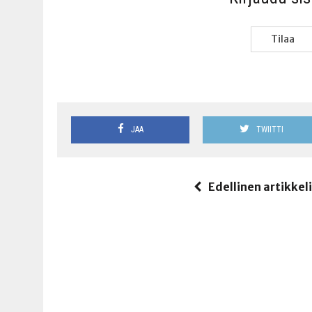
Tilaa
JAA
TWIITTI
Edellinen artikkel