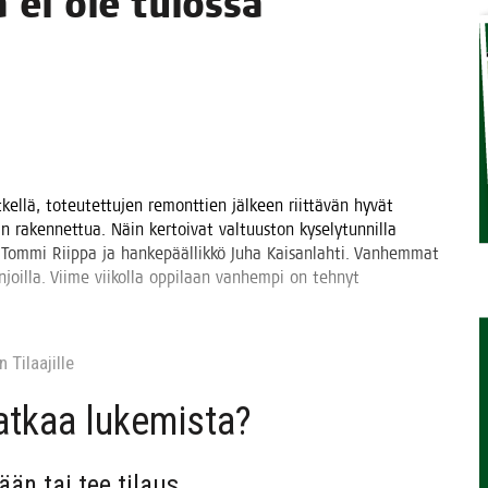
ja ei ole tulos­sa
TAEN
el­lä, toteu­tet­tu­jen remont­tien jäl­keen riit­tä­vän hyvät
n raken­net­tua. Näin ker­toi­vat val­tuus­ton kyse­ly­tun­nil­la
ja Tom­mi Riip­pa ja han­ke­pääl­lik­kö Juha Kai­san­lah­ti. Van­hem­mat
­joil­la. Vii­me vii­kol­la oppi­laan van­hem­pi on teh­nyt
 Tilaa­jil­le
jat­kaa lukemista?
sään tai tee tilaus