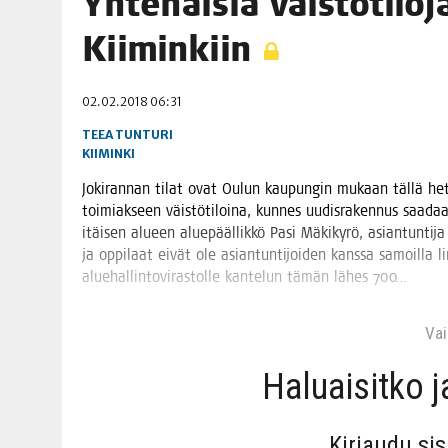
Yhte­näi­siä väis­tö­ti­lo­
06.08.2026
|
TOI­VEI­DEN KOTI IISTÄ!
Kiiminkiin
06.08.2026
|
KII­MIN­KI­PÄI­VÄT JÄR­JES­TE­TÄÄN PERIN­TEI­TÄ KUNNIOIT
02.02.2018 06:31
TEEA TUNTURI
KIIMINKI
Joki­ran­nan tilat ovat Oulun kau­pun­gin mukaan täl­lä het­k
toi­miak­seen väis­tö­ti­loi­na, kun­nes uudis­ra­ken­nus saa­daa
itäi­sen alu­een alue­pääl­lik­kö Pasi Mäki­ky­rö, asian­tun­ti­
ja oppi­laat eivät ole asian­tun­ti­joi­den kans­sa samoil­la lin
alue­hal­lin­to­vi­ras­tol­le kan­te­lun tämän lähes 700…
Vain
Haluai­sit­ko 
Kir­jau­du si