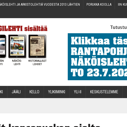
KÖIS­LEH­TI JA ARKIS­TO­LEH­TIÄ VUO­DES­TA 2013 LÄHTIEN
PORUK­KA KOOLLA
IIN KU
Tutustu
­KI
JÄÄ­LI
KEL­LO
YLI­KII­MIN­KI
YLI-II
KES­KUS­TE­LEM­ME
STA