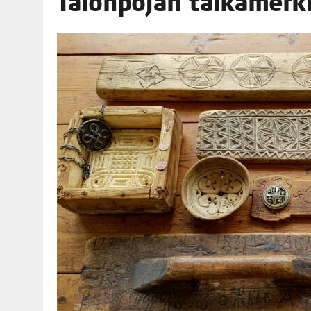
Talon­po­jan tai­ka­mer­
06.08.2026
|
TOI­VEI­DEN KOTI IISTÄ!
06.08.2026
|
KII­MIN­KI­PÄI­VÄT JÄR­JES­TE­TÄÄN PERIN­TEI­TÄ KUNNIOIT