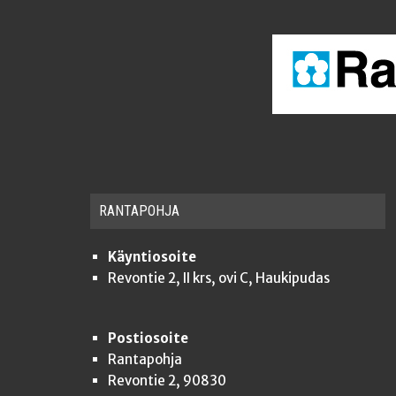
RAN­TA­POH­JA
Käyntiosoite
Revontie 2, II krs, ovi C, Haukipudas
Postiosoite
Rantapohja
Revontie 2, 90830