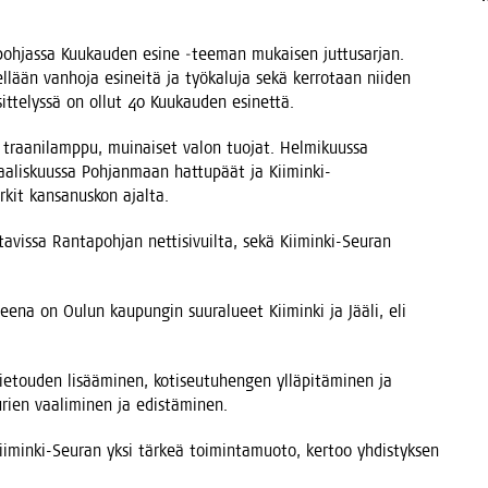
poh­jas­sa Kuu­kau­den esi­ne ‑tee­man mukai­sen jut­tusar­jan.
el­lään van­ho­ja esi­nei­tä ja työ­ka­lu­ja sekä ker­ro­taan nii­den
sit­te­lys­sä on ollut 40 Kuu­kau­den esinettä.
traa­ni­lamp­pu, mui­nai­set valon tuo­jat. Hel­mi­kuus­sa
maa­lis­kuus­sa Poh­jan­maan hat­tu­päät ja Kii­min­ki-
r­kit kan­sa­nus­kon ajalta.
­vis­sa Ran­ta­poh­jan net­ti­si­vuil­ta, sekä Kii­min­ki-Seu­ran
ee­na on Oulun kau­pun­gin suur­alu­eet Kii­min­ki ja Jää­li, eli
e­tou­den lisää­mi­nen, koti­seu­tu­hen­gen yllä­pi­tä­mi­nen ja
u­rien vaa­li­mi­nen ja edistäminen.
Kii­min­ki-Seu­ran yksi tär­keä toi­min­ta­muo­to, ker­too yhdis­tyk­sen