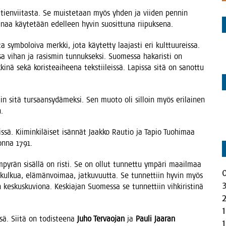
ta tien­vii­tas­ta. Se muis­te­taan myös yhden ja vii­den pen­nin
ku­naa käy­te­tään edel­leen hyvin suo­sit­tu­na riipuksena.
 sym­bo­loi­va merk­ki, jota käy­tet­ty laa­jas­ti eri kult­tuu­reis­sa.
­sa vihan ja rasis­min tun­nuk­sek­si. Suo­mes­sa haka­ris­ti on
ki­nä sekä koris­te­ai­hee­na teks­tii­leis­sä. Lapis­sa sitä on sanot­tu
tiin sitä tur­saan­sy­dä­mek­si. Sen muo­to oli sil­loin myös eri­lai­nen
n.
sä. Kii­min­ki­läi­set isän­nät Jaak­ko Rau­tio ja Tapio Tuo­hi­maa
uon­na 1791.
 ympy­rän sisäl­lä on ris­ti. Se on ollut tun­net­tu ympä­ri maa­il­maa
en kul­kua, elä­män­voi­maa, jat­ku­vuut­ta. Se tun­net­tiin hyvin myös
es­kus­ku­vio­na. Kes­kia­jan Suo­mes­sa se tun­net­tiin vih­ki­ris­ti­nä
­sä. Sii­tä on todis­tee­na
Juho Ter­vao­jan
ja
Pau­li Jaa­ran