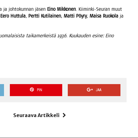
­ja ja joh­to­kun­nan jäsen
Eino Mik­ko­nen
. Kii­min­ki-Seu­ran muut
,
Eero Hut­tu­la
,
Pert­ti Kuti­lai­nen
,
Mat­ti Pöy­ry
,
Mai­sa Ruo­ko­la
ja
uo­ma­lai­sis­ta tai­ka­mer­keis­tä 1936. Kuu­kau­den esi­ne: Eino
PIN
JAA
i
Seuraava Artikkeli