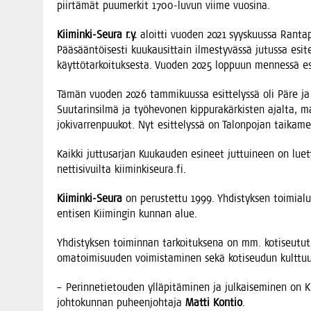
piir­tä­mät puu­mer­kit 1700-luvun vii­me vuosina.
Kii­min­ki-Seu­ra r.y.
aloit­ti vuo­den 2021 syys­kuus­sa Ran­ta­
Pää­sään­töi­ses­ti kuu­kausit­tain ilmes­ty­väs­sä jutus­sa esi­t
käyt­tö­tar­koi­tuk­ses­ta. Vuo­den 2025 lop­puun men­nes­sä e
Tämän vuo­den 2026 tam­mi­kuus­sa esit­te­lys­sä oli Päre ja 
Suu­ta­rin­sil­mä ja työ­he­vo­nen kip­pu­ra­kär­kis­ten ajal­ta, 
joki­var­ren­puu­kot. Nyt esit­te­lys­sä on Talon­po­jan tai­ka­me
Kaik­ki jut­tusar­jan Kuu­kau­den esi­neet jut­tui­neen on luet­ta
net­ti­si­vuil­ta kiiminkiseura.fi.
Kii­min­ki-Seu­ra
on perus­tet­tu 1999. Yhdis­tyk­sen toi­mia­lu­
enti­sen Kii­min­gin kun­nan alue.
Yhdis­tyk­sen toi­min­nan tar­koi­tuk­se­na on mm. koti­seu­tu­ti
oma­toi­mi­suu­den voi­mis­ta­mi­nen sekä koti­seu­dun kult­tu
– Perin­ne­tie­tou­den yllä­pi­tä­mi­nen ja jul­kai­se­mi­nen on 
joh­to­kun­nan puheen­joh­ta­ja
Mat­ti Kon­tio
.