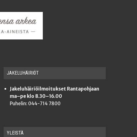
JAKE­LU­HÄI­RIÖT
Jakeluhäiriöilmoitukset Rantapohjaan
ma–pe klo 8.30–16.00
Puhelin: 044-714 7800
YLEISTÄ