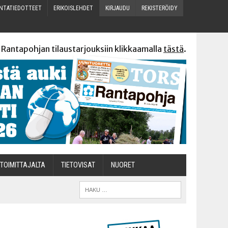
N­TA­TIE­DOT­TEET
ERI­KOIS­LEH­DET
KIR­JAU­DU
REKIS­TE­RÖI­DY
 Rantapohjan tilaustarjouksiin klikkaamalla
tästä
.
TOI­MIT­TA­JAL­TA
TIETOVISAT
NUO­RET