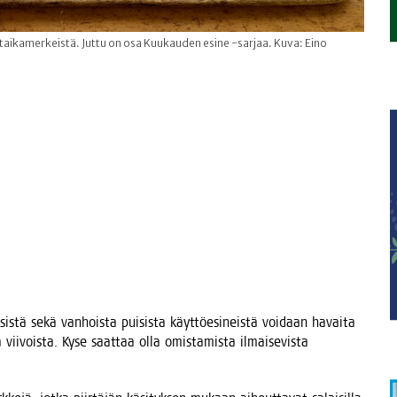
ikamerkeistä. Juttu on osa Kuukauden esine -sarjaa. Kuva: Eino
k­sis­tä sekä van­hois­ta pui­sis­ta käyt­tö­esi­neis­tä voi­daan havai­ta
tä vii­vois­ta. Kyse saat­taa olla omis­ta­mis­ta ilmai­se­vis­ta