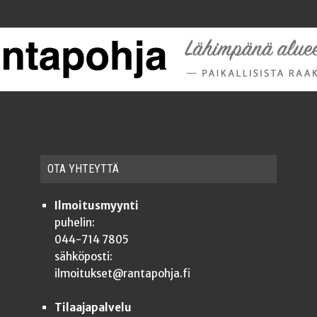
OTA YHTEYT­TÄ
Ilmoitusmyynti
puhelin:
044-714 7805
sähköposti:
ilmoitukset@rantapohja.fi
Tilaajapalvelu