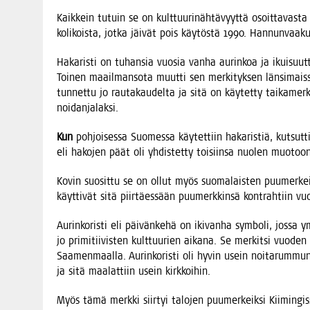
Kaik­kein tutuin se on kult­tuu­ri­näh­tä­vyyt­tä osoit­ta­vas­
koli­kois­ta, jot­ka jäi­vät pois käy­tös­tä 1990. Han­nun­vaa­
Haka­ris­ti on tuhan­sia vuo­sia van­ha aurin­koa ja ikui­suut­ta
Toi­nen maa­il­man­so­ta muut­ti sen mer­ki­tyk­sen län­si­mais
tun­net­tu jo rau­ta­kau­del­ta ja sitä on käy­tet­ty tai­ka­merk­
noidanjalaksi.
Kun
poh­joi­ses­sa Suo­mes­sa käy­tet­tiin haka­ris­tiä, kut­sut­
eli hako­jen päät oli yhdis­tet­ty toi­siin­sa nuo­len muotoo
Kovin suo­sit­tu se on ollut myös suo­ma­lais­ten puu­mer­keis­
käyt­ti­vät sitä piir­täes­sään puu­merk­kin­sä kont­rah­tiin v
Aurin­ko­ris­ti eli päi­vän­ke­hä on iki­van­ha sym­bo­li, jos­sa
jo pri­mi­tii­vis­ten kult­tuu­rien aika­na. Se mer­kit­si vuo­d
Saa­men­maal­la. Aurin­ko­ris­ti oli hyvin usein noi­ta­rum­mun k
ja sitä maa­lat­tiin usein kirkkoihin.
Myös tämä merk­ki siir­tyi talo­jen puu­mer­keik­si Kii­min­gis