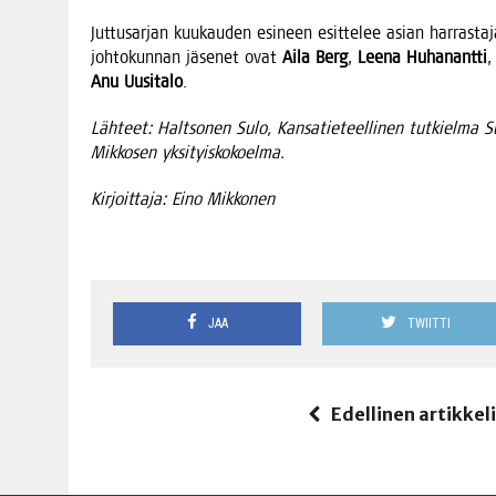
Jut­tusar­jan kuu­kau­den esi­neen esit­te­lee asian har­ras­ta
joh­to­kun­nan jäse­net ovat
Aila Berg
,
Lee­na Huha­nant­ti
Anu Uusi­ta­lo
.
Läh­teet: Halt­so­nen Sulo, Kan­sa­tie­teel­li­nen tut­kiel­ma S
Mik­ko­sen yksityiskokoelma.
Kir­joit­ta­ja: Eino Mikkonen
JAA
TWIITTI
Edellinen artikkel