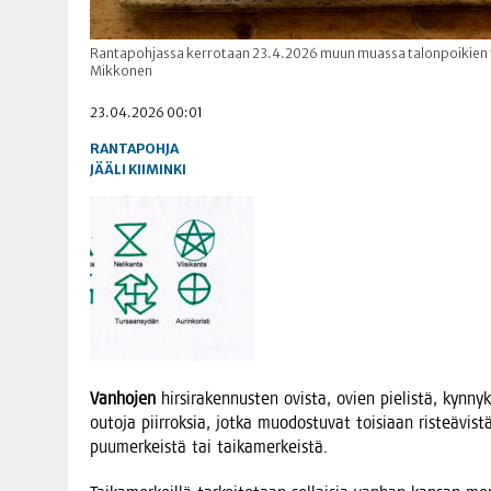
Rantapohjassa kerrotaan 23.4.2026 muun muassa talonpoikien ta
Mikkonen
23.04.2026 00:01
RANTAPOHJA
JÄÄLI
KIIMINKI
Van­ho­jen
hir­si­ra­ken­nus­ten ovis­ta, ovien pie­lis­tä, kyn­ny
outo­ja piir­rok­sia, jot­ka muo­dos­tu­vat toi­si­aan ris­teä­vis­
puu­mer­keis­tä tai taikamerkeistä.