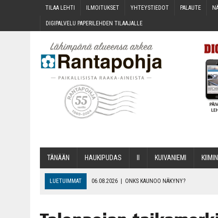
TILAA LEH­TI
ILMOI­TUK­SET
YHTEYS­TIE­DOT
PALAU­TE
NÄ
DIGI­PAL­VE­LU PAPE­RI­LEH­DEN TILAAJALLE
TÄNÄÄN
HAU­KI­PU­DAS
II
KUI­VA­NIE­MI
KII­MIN
LUETUIMMAT
06.08.2026
|
ONKS KAU­NOO NÄKYNY?
06.08.2026
|
MAKA­RO­NI­LAA­TI­KOL­LA ARKEEN
06.08.2026
|
OPIN­TOI­HIN KAN­SA­LAIS­OPIS­TOS­SA VOI SAA­DA AVUSTU