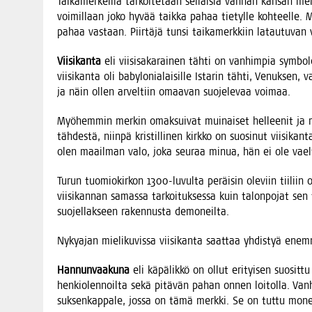
Tai­ka­mer­keil­lä tar­koi­te­taan sel­lai­sia van­han kan­san mer
voi­mil­laan joko hyvää taik­ka pahaa tie­tyl­le koh­teel­le. Me
pahaa vas­taan. Piir­tä­jä tun­si tai­ka­merk­kiin latau­tu­va
Vii­si­kan­ta
eli vii­si­sa­ka­rai­nen täh­ti on van­him­pia sym­bo­
vii­si­kan­ta oli baby­lo­nia­lai­sil­le Ista­rin täh­ti, Venuk­se
ja näin ollen arvel­tiin omaa­van suo­je­le­vaa voimaa.
Myö­hem­min mer­kin omak­sui­vat mui­nai­set hel­lee­nit ja r
täh­des­tä, niin­pä kris­til­li­nen kirk­ko on suo­si­nut vii­si
olen maa­il­man valo, joka seu­raa minua, hän ei ole vael
Turun tuo­mio­kir­kon 1300-luvul­ta peräi­sin ole­viin tii­liin on
vii­si­kan­nan samas­sa tar­koi­tuk­ses­sa kuin talon­po­jat sen te
suo­jel­lak­seen raken­nus­ta demoneilta.
Nyky­ajan mie­li­ku­vis­sa vii­si­kan­ta saat­taa yhdis­tyä e
Han­nun­vaa­ku­na
eli käpä­lik­kö on ollut eri­tyi­sen suo­sit­tu
hen­kio­len­noil­ta sekä pitä­vän pahan onnen loi­tol­la. Van­
suk­sen­kap­pa­le, jos­sa on tämä merk­ki. Se on tut­tu mone