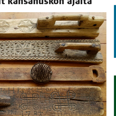
kit kan­sa­nus­kon ajalta
TAEN