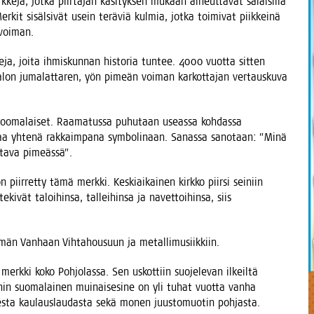
k­ke­jä, jot­ka piir­tä­jän käsi­tyk­sen mukaan aiheut­ta­vat salai­sil­la
r­kit sisäl­si­vät usein terä­viä kul­mia, jot­ka toi­mi­vat piik­kei­nä
n voiman.
le­ja, joi­ta ihmis­kun­nan his­to­ria tun­tee. 4000 vuot­ta sit­ten
n, valon juma­lat­ta­ren, yön pimeän voi­man kar­kot­ta­jan ver­taus­ku­va
oo­ma­lai­set. Raa­ma­tus­sa puhu­taan useas­sa koh­das­sa
­kan­taa yhte­nä rak­kaim­pa­na sym­bo­li­naan. Sanas­sa sano­taan: ”Minä
­ta­va pimeässä”.
 piir­ret­ty tämä merk­ki. Kes­kiai­kai­nen kirk­ko piir­si sei­niin
ki­vät taloi­hin­sa, tal­lei­hin­sa ja navet­toi­hin­sa, siis
nem­män Van­haan Vih­ta­housuun ja metallimusiikkiin.
 merk­ki koko Poh­jo­las­sa. Sen uskot­tiin suo­je­le­van ilkeil­tä
hin suo­ma­lai­nen mui­nai­se­si­ne on yli tuhat vuot­ta van­ha
s­ta kau­laus­lau­das­ta sekä monen juus­to­muo­tin pohjasta.