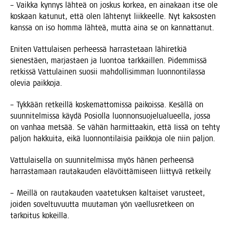
– Vaik­ka kyn­nys läh­teä on jos­kus kor­kea, en aina­kaan itse ole
kos­kaan katu­nut, että olen läh­te­nyt liik­keel­le. Nyt kak­sos­ten
kans­sa on iso hom­ma läh­teä, mut­ta aina se on kannattanut.
Eni­ten Vat­tu­lai­sen per­hees­sä har­ras­te­taan lähi­ret­kiä
sie­nes­täen, mar­jas­taen ja luon­toa tark­kail­len. Pidem­mis­sä
ret­kis­sä Vat­tu­lai­nen suo­sii mah­dol­li­sim­man luon­non­ti­las­sa
ole­via paikkoja.
– Tyk­kään ret­keil­lä kos­ke­mat­to­mis­sa pai­kois­sa. Kesäl­lä on
suun­ni­tel­mis­sa käy­dä Posiol­la luon­non­suo­je­lua­lu­eel­la, jos­sa
on van­haa met­sää. Se vähän har­mit­taa­kin, että Iis­sä on teh­ty
pal­jon hak­kui­ta, eikä luon­non­ti­lai­sia paik­ko­ja ole niin paljon.
Vat­tu­lai­sel­la on suun­ni­tel­mis­sa myös hänen per­heen­sä
har­ras­ta­maan rau­ta­kau­den elä­vöit­tä­mi­seen liit­ty­vä retkeily.
– Meil­lä on rau­ta­kau­den vaa­te­tuk­sen kal­tai­set varus­teet,
joi­den sovel­tu­vuut­ta muu­ta­man yön vael­lus­ret­keen on
tar­koi­tus kokeilla.