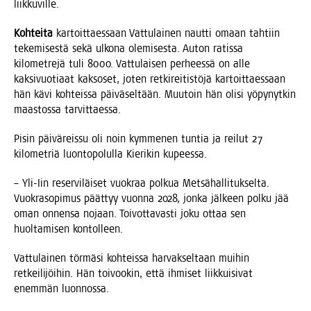
liikkuville.
Koh­tei­ta
kar­toit­taes­saan Vat­tu­lai­nen naut­ti omaan tah­tiin
teke­mi­ses­tä sekä ulko­na ole­mi­ses­ta. Auton ratis­sa
kilo­met­re­jä tuli 8000. Vat­tu­lai­sen per­hees­sä on alle
kak­si­vuo­ti­aat kak­so­set, joten ret­ki­rei­tis­tö­jä kar­toit­taes­saan
hän kävi koh­teis­sa päi­vä­sel­tään. Muu­toin hän oli­si yöpy­nyt­kin
maas­tos­sa tarvittaessa.
Pisin päi­vä­reis­su oli noin kym­me­nen tun­tia ja rei­lut 27
kilo­met­riä luon­to­po­lul­la Kie­ri­kin kupeessa.
– Yli-Iin reser­vi­läi­set vuo­kraa pol­kua Met­sä­hal­li­tuk­sel­ta.
Vuo­kra­so­pi­mus päät­tyy vuon­na 2028, jon­ka jäl­keen pol­ku jää
oman onnen­sa nojaan. Toi­vot­ta­vas­ti joku ottaa sen
huol­ta­mi­sen kontolleen.
Vat­tu­lai­nen tör­mä­si koh­teis­sa har­vak­sel­taan mui­hin
ret­kei­li­jöi­hin. Hän toi­voo­kin, että ihmi­set liik­kui­si­vat
enem­män luonnossa.