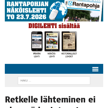
Ret­kel­le läh­te­mi­nen ei