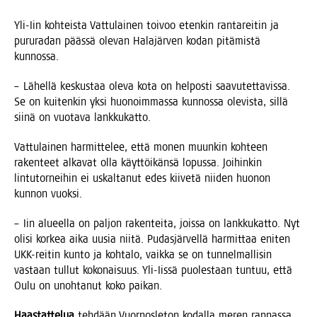
Yli-Iin koh­teis­ta Vat­tu­lai­nen toi­voo eten­kin ran­ta­rei­tin ja
puru­ra­dan pääs­sä ole­van Hala­jär­ven kodan pitä­mis­tä
kunnossa.
– Lähel­lä kes­kus­taa ole­va kota on hel­pos­ti saa­vu­tet­ta­vis­sa.
Se on kui­ten­kin yksi huo­noim­mas­sa kun­nos­sa ole­vis­ta, sil­lä
sii­nä on vuo­ta­va lankkukatto.
Vat­tu­lai­nen har­mit­te­lee, että monen muun­kin koh­teen
raken­teet alka­vat olla käyt­töi­kän­sä lopus­sa. Joi­hin­kin
lin­tu­tor­nei­hin ei uskal­ta­nut edes kii­ve­tä nii­den huo­non
kun­non vuoksi.
– Iin alu­eel­la on pal­jon raken­tei­ta, jois­sa on lank­ku­kat­to. Nyt
oli­si kor­kea aika uusia nii­tä. Pudas­jär­vel­lä har­mit­taa eni­ten
UKK-rei­tin kun­to ja koh­ta­lo, vaik­ka se on tun­nel­mal­li­sin
vas­taan tul­lut koko­nai­suus. Yli-Iis­sä puo­les­taan tun­tuu, että
Oulu on unoh­ta­nut koko paikan.
Haas­tat­te­lua
teh­dään Vuor­nos­le­ton kodal­la meren ran­nas­sa