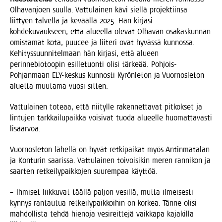
Olha­van­joen suul­la. Vat­tu­lai­nen kävi siel­lä pro­jek­tiin­sa
liit­tyen tal­vel­la ja kevääl­lä 2025. Hän kir­ja­si
koh­de­ku­vauk­seen, että alu­eel­la ole­vat Olha­van osa­kas­kun­nan
omis­ta­mat kota, puucee ja lii­te­ri ovat hyväs­sä kun­nos­sa.
Kehi­tys­suun­ni­tel­maan hän kir­ja­si, että alu­een
perin­ne­bio­too­pin esil­le­tuon­ti oli­si tär­ke­ää. Poh­jois-
Poh­jan­maan ELY-kes­kus kun­nos­ti Kyrön­le­ton ja Vuor­nos­le­ton
aluet­ta muu­ta­ma vuo­si sitten.
Vat­tu­lai­nen tote­aa, että nii­tyl­le raken­net­ta­vat pit­kok­set ja
lin­tu­jen tark­kai­lu­paik­ka voi­si­vat tuo­da alu­eel­le huo­mat­ta­vas­ti
lisäarvoa.
Vuor­nos­le­ton lähel­lä on hyvät ret­ki­pai­kat myös Antin­ma­ta­lan
ja Kon­tu­rin saa­ris­sa. Vat­tu­lai­nen toi­voi­si­kin meren ran­ni­kon ja
saar­ten ret­kei­ly­paik­ko­jen suu­rem­paa käyttöä.
– Ihmi­set liik­ku­vat tääl­lä pal­jon vesil­lä, mut­ta ilmei­ses­ti
kyn­nys ran­tau­tua ret­kei­ly­paik­koi­hin on kor­kea. Tän­ne oli­si
mah­dol­lis­ta teh­dä hie­no­ja vesi­reit­te­jä vaik­ka­pa kaja­kil­la