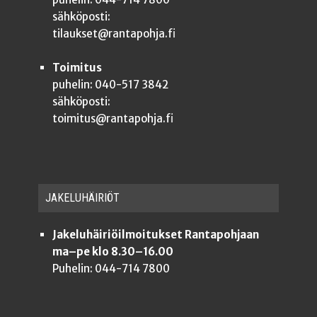
sähköposti:
tilaukset@rantapohja.fi
Toimitus
puhelin: 040-517 3842
sähköposti:
toimitus@rantapohja.fi
JAKE­LU­HÄI­RIÖT
Jakeluhäiriöilmoitukset Rantapohjaan
ma–pe klo 8.30–16.00
Puhelin: 044-714 7800