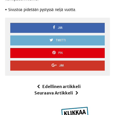
• Sivus­toa pide­tään pys­tys­sä nel­jä vuotta.
JAA
TWIITTI
PIN
JAA
Edellinen artikkeli
Seuraava Artikkeli