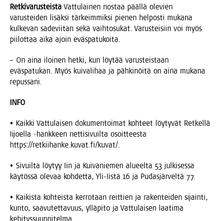
Ret­ki­va­rus­teis­ta
Vat­tu­lai­nen nos­taa pääl­lä ole­vien
varus­tei­den lisäk­si tär­keim­mik­si pie­nen hel­pos­ti muka­na
kul­ke­van sade­vii­tan sekä vaih­to­su­kat. Varus­tei­siin voi myös
pii­lot­taa aika ajoin eväspatukoita.
– On aina iloi­nen het­ki, kun löy­tää varus­teis­taan
eväs­pa­tu­kan. Myös kui­va­li­haa ja päh­ki­nöi­tä on aina muka­na
repussani.
INFO
• Kaik­ki Vat­tu­lai­sen doku­men­toi­mat koh­teet löy­ty­vät Ret­kel­lä
Iijoel­la ‑hank­keen net­ti­si­vuil­ta osoit­tees­ta
https://retkiihanke.kuvat.fi/kuvat/.
• Sivuil­ta löy­tyy Iin ja Kui­va­nie­men alu­eel­ta 53 jul­ki­ses­sa
käy­tös­sä ole­vaa koh­det­ta, Yli-Iis­tä 16 ja Pudas­jär­vel­tä 77.
• Kai­kis­ta koh­teis­ta ker­ro­taan reit­tien ja raken­tei­den sijain­ti,
kun­to, saa­vu­tet­ta­vuus, yllä­pi­to ja Vat­tu­lai­sen laa­ti­ma
kehityssuunnitelma.