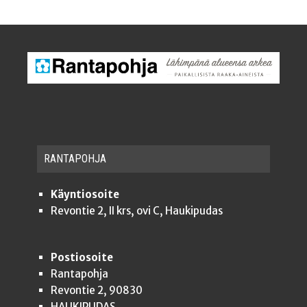
RAN­TA­POH­JA
Käyntiosoite
Revontie 2, II krs, ovi C, Haukipudas
Postiosoite
Rantapohja
Revontie 2, 90830
HAUKIPUDAS