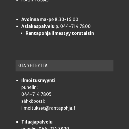
Avoinna
ma-pe 8.30-16.00
Asiakaspalvelu
p. 044-714 7800
Rantapohja ilmestyy torstaisin
OTA YHTEYT­TÄ
Ilmoitusmyynti
puhelin:
044-714 7805
sähköposti:
ilmoitukset@rantapohja.fi
Tilaajapalvelu
puhelin: 044-714 7800