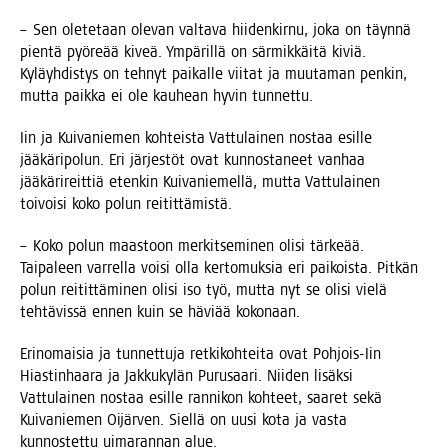
– Sen ole­te­taan ole­van val­ta­va hii­den­kir­nu, joka on täyn­nä
pien­tä pyö­re­ää kiveä. Ympä­ril­lä on sär­mik­käi­tä kiviä.
Kyläyh­dis­tys on teh­nyt pai­kal­le vii­tat ja muu­ta­man pen­kin,
mut­ta paik­ka ei ole kau­hean hyvin tunnettu.
Iin ja Kui­va­nie­men koh­teis­ta Vat­tu­lai­nen nos­taa esil­le
jää­kä­ri­po­lun. Eri jär­jes­töt ovat kun­nos­ta­neet van­haa
jää­kä­ri­reit­tiä eten­kin Kui­va­nie­mel­lä, mut­ta Vat­tu­lai­nen
toi­voi­si koko polun reitittämistä.
– Koko polun maas­toon mer­kit­se­mi­nen oli­si tär­ke­ää.
Tai­pa­leen var­rel­la voi­si olla ker­to­muk­sia eri pai­kois­ta. Pit­kän
polun rei­tit­tä­mi­nen oli­si iso työ, mut­ta nyt se oli­si vie­lä
teh­tä­vis­sä ennen kuin se hävi­ää kokonaan.
Erin­omai­sia ja tun­net­tu­ja ret­ki­koh­tei­ta ovat Poh­jois-Iin
Hias­tin­haa­ra ja Jak­ku­ky­län Purusaa­ri. Nii­den lisäk­si
Vat­tu­lai­nen nos­taa esil­le ran­ni­kon koh­teet, saa­ret sekä
Kui­va­nie­men Oijär­ven. Siel­lä on uusi kota ja vas­ta
kun­nos­tet­tu uima­ran­nan alue.