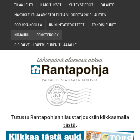
TILAA LEH­TI
ILMOI­TUK­SET
YHTEYS­TIE­DOT
PALAU­TE
NÄKÖIS­LEH­TI JA ARKIS­TO­LEH­TIÄ VUO­DES­TA 2013 LÄHTIEN
PORUK­KA KOOLLA
IIN KUN­TA­TIE­DOT­TEET
ERI­KOIS­LEH­DET
KIR­JAU­DU
REKIS­TE­RÖI­DY
DIGI­PAL­VE­LU PAPE­RI­LEH­DEN TILAAJALLE
Tutustu Rantapohjan tilaustarjouksiin klikkaamalla
tästä
.