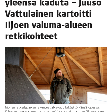
yleen­sä kadu­ta – Juuso
Vat­tu­lai­nen kar­toit­ti
Iijoen valu­ma-alu­een
retkikohteet
Monen retkeilypaikan rakenteet alkavat olla käyttöikänsä lopussa.
Olhavan osakaskunnan omistaman Vuornosleton kodan Olhavanjoen