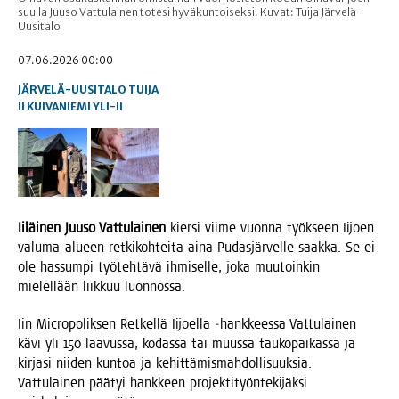
suulla Juuso Vattulainen totesi hyväkuntoiseksi. Kuvat: Tuija Järvelä-
Uusitalo
07.06.2026 00:00
JÄRVELÄ-UUSITALO TUIJA
II
KUIVANIEMI
YLI-II
Iiläi­nen
Juuso Vat­tu­lai­nen
kier­si vii­me vuon­na työk­seen Iijoen
valu­ma-alu­een ret­ki­koh­tei­ta aina Pudas­jär­vel­le saak­ka. Se ei
ole has­sum­pi työ­teh­tä­vä ihmi­sel­le, joka muu­toin­kin
mie­lel­lään liik­kuu luonnossa.
Iin Mic­ro­po­lik­sen Ret­kel­lä Iijoel­la ‑hank­kees­sa Vat­tu­lai­nen
kävi yli 150 laa­vus­sa, kodas­sa tai muus­sa tau­ko­pai­kas­sa ja
kir­ja­si nii­den kun­toa ja kehit­tä­mis­mah­dol­li­suuk­sia.
Vat­tu­lai­nen pää­tyi hank­keen pro­jek­ti­työn­te­ki­jäk­si