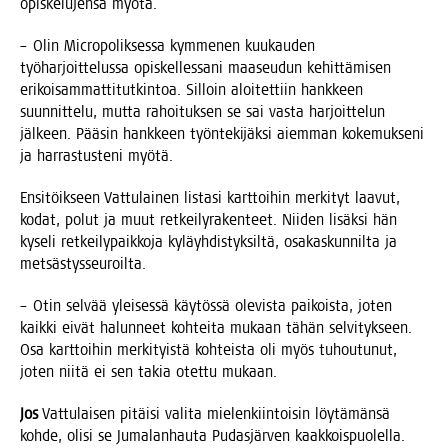
opis­ke­lu­jen­sa myötä.
– Olin Mic­ro­po­lik­ses­sa kym­me­nen kuu­kau­den
työ­har­joit­te­lus­sa opis­kel­les­sa­ni maa­seu­dun kehit­tä­mi­sen
eri­koi­sam­mat­ti­tut­kin­toa. Sil­loin aloi­tet­tiin hank­keen
suun­nit­te­lu, mut­ta rahoi­tuk­sen se sai vas­ta har­joit­te­lun
jäl­keen. Pää­sin hank­keen työn­te­ki­jäk­si aiem­man koke­muk­se­ni
ja har­ras­tus­te­ni myötä.
Ensi­töik­seen Vat­tu­lai­nen lis­ta­si kart­toi­hin mer­ki­tyt laa­vut,
kodat, polut ja muut ret­kei­ly­ra­ken­teet. Nii­den lisäk­si hän
kyse­li ret­kei­ly­paik­ko­ja kyläyh­dis­tyk­sil­tä, osa­kas­kun­nil­ta ja
metsästysseuroilta.
– Otin sel­vää ylei­ses­sä käy­tös­sä ole­vis­ta pai­kois­ta, joten
kaik­ki eivät halun­neet koh­tei­ta mukaan tähän sel­vi­tyk­seen.
Osa kart­toi­hin mer­ki­tyis­tä koh­teis­ta oli myös tuhou­tu­nut,
joten nii­tä ei sen takia otet­tu mukaan.
Jos
Vat­tu­lai­sen pitäi­si vali­ta mie­len­kiin­toi­sin löy­tä­män­sä
koh­de, oli­si se Juma­lan­hau­ta Pudas­jär­ven kaakkoispuolella.