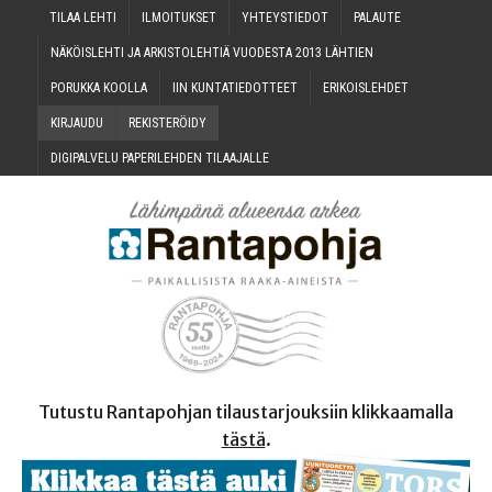
TILAA LEH­TI
ILMOI­TUK­SET
YHTEYS­TIE­DOT
PALAU­TE
NÄKÖIS­LEH­TI JA ARKIS­TO­LEH­TIÄ VUO­DES­TA 2013 LÄHTIEN
PORUK­KA KOOLLA
IIN KUN­TA­TIE­DOT­TEET
ERI­KOIS­LEH­DET
KIR­JAU­DU
REKIS­TE­RÖI­DY
DIGI­PAL­VE­LU PAPE­RI­LEH­DEN TILAAJALLE
Tutustu Rantapohjan tilaustarjouksiin klikkaamalla
tästä
.