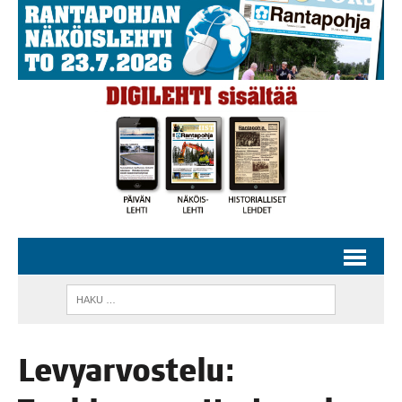
Levy­ar­vos­te­lu: