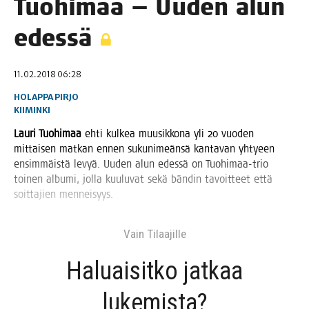
Tuo­hi­maa — Uuden alun
edessä
11.02.2018 06:28
HOLAPPA PIRJO
KIIMINKI
Lau­ri Tuo­hi­maa
ehti kul­kea muusik­ko­na yli 20 vuo­den
mit­tai­sen mat­kan ennen suku­ni­meän­sä kan­ta­van yhtyeen
ensim­mäis­tä levyä. Uuden alun edes­sä on Tuo­hi­maa-trio
toi­nen albu­mi, jol­la kuu­lu­vat sekä bän­din tavoit­teet että
soit­ta­jien menneisyys.
Vain Tilaa­jil­le
Haluai­sit­ko jat­kaa
lukemista?