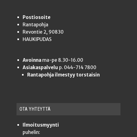
Postiosoite
Rantapohja
Revontie 2, 90830
HAUKIPUDAS
Avoinna
ma-pe 8.30-16.00
Asiakaspalvelu
p. 044-714 7800
Rantapohja ilmestyy torstaisin
OTA YHTEYT­TÄ
Ilmoitusmyynti
puhelin: