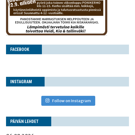
FACE­BOOK
INS­TA­GRAM
Follow on Instagram
PÄI­VÄN LEHDET