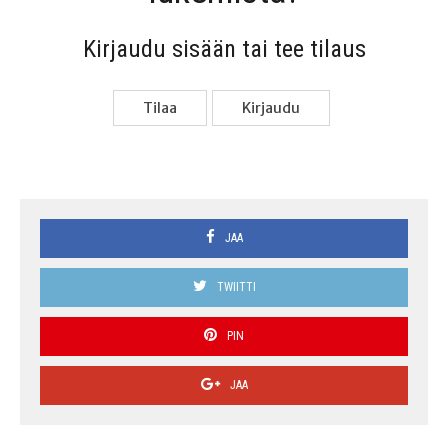
Kir­jau­du sisään tai tee tilaus
Tilaa
Kir­jau­du
JAA
TWIITTI
PIN
JAA