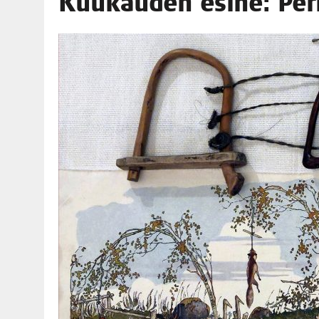
Kuu­kau­den esi­ne: Per­
06.08.2026
|
OPIN­TOI­HIN KAN­SA­LAIS­OPIS­TOS­SA VOI SAA­DA AVUSTU
08.08.2026
|
MENO­VINK­KE­JÄ LOP­PU­KE­SÄN TAPAHTUMIIN