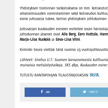
Yhdis­tyk­sen toi­min­nan tar­koi­tuk­se­na on mm. koti­seu­tu­ti
oma­toi­mi­suu­den voi­mis­ta­mi­nen sekä koti­seu­dun kult­tuu
esi­ne jut­tusar­ja tukee, ker­too yhdis­tyk­sen joh­to­kun­nan
Jut­tusar­jan kuu­kau­den esi­neen esit­te­lee asian har­ras­ta
joh­to­kun­nan jäse­net ovat
Aila Berg
,
Eero Hut­tu­la
,
Han­ne
Mar­ja-Lii­sa Ruo­ko­la
ja
Eeva-Lii­sa Vil­mi
.
Kii­min­ki-Seu­ra viet­tää tänä vuon­na 25-vuotisjuhlavuott
Läh­teet:
Sire­lius U.T.: Suo­men kan­san­omais­ta kult­tuu­ri
mui­nai­sia met­säs­tys­tai­ko­ja, SKS 1891,
Kuu­kau­den esi­ne
TUTUSTU RANTAPOHJAN TILAUSTARJOUKSIIN
TÄSTÄ.
JAA
TWIITTI