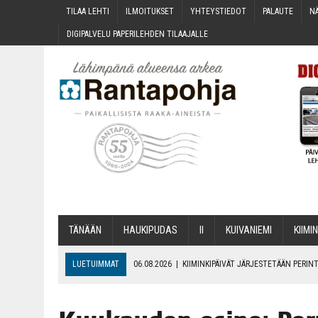
TILAA LEH­TI
ILMOI­TUK­SET
YHTEYS­TIE­DOT
PALAU­TE
NÄ
DIGI­PAL­VE­LU PAPE­RI­LEH­DEN TILAAJALLE
TÄNÄÄN
HAU­KI­PU­DAS
II
KUI­VA­NIE­MI
KII­MIN
LUETUIMMAT
06.08.2026
|
KII­MIN­KI­PÄI­VÄT JÄR­JES­TE­TÄÄN PER
06.08.2026
|
ONKS KAU­NOO NÄKYNY?
06.08.2026
|
MAKA­RO­NI­LAA­TI­KOL­LA ARKEEN