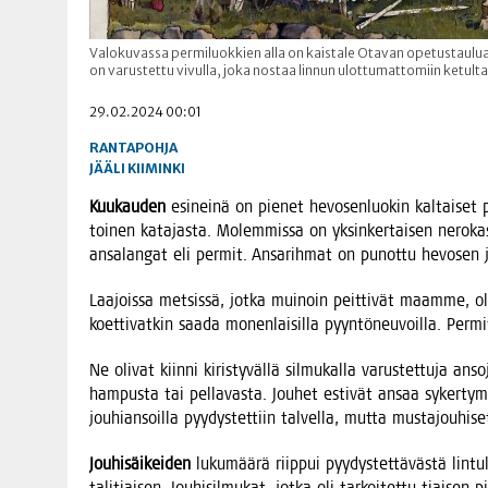
Valokuvassa permiluokkien alla on kaistale Otavan opetustaulua
on varustettu vivulla, joka nostaa linnun ulottumattomiin ketult
29.02.2024 00:01
RANTAPOHJA
JÄÄLI
KIIMINKI
Kuu­kau­den
esi­nei­nä on pie­net hevo­sen­luo­kin kal­tai­set p
toi­nen kata­jas­ta. Molem­mis­sa on yksin­ker­tai­sen nero­kas t
ansa­lan­gat eli per­mit. Ansa­rih­mat on punot­tu hevo­sen 
Laa­jois­sa met­sis­sä, jot­ka mui­noin peit­ti­vät maam­me, oli 
koet­ti­vat­kin saa­da monen­lai­sil­la pyyn­tö­neu­voil­la. Per­m
Ne oli­vat kiin­ni kiris­ty­väl­lä sil­mu­kal­la varus­tet­tu­ja a
ham­pus­ta tai pel­la­vas­ta. Jou­het esti­vät ansaa syker­ty­mä
jou­hian­soil­la pyy­dys­tet­tiin tal­vel­la, mut­ta mus­ta­jou­
Jou­hi­säi­kei­den
luku­mää­rä riip­pui pyy­dys­tet­tä­väs­tä lin­tu­
tali­tiai­sen. Jou­hi­sil­mu­kat, jot­ka oli tar­koi­tet­tu tiai­sen