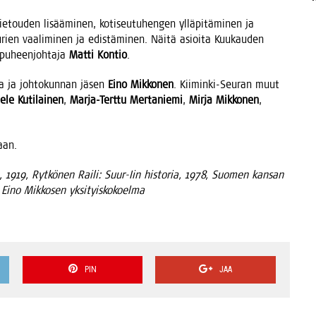
e­tou­den lisää­mi­nen, koti­seu­tu­hen­gen yllä­pi­tä­mi­nen ja
­rien vaa­li­mi­nen ja edis­tä­mi­nen. Näi­tä asioi­ta Kuu­kau­den
 puheen­joh­ta­ja
Mat­ti Kon­tio
.
­ja ja joh­to­kun­nan jäsen
Eino Mik­ko­nen
. Kii­min­ki-Seu­ran muut
­le Kuti­lai­nen
,
Mar­ja-Tert­tu Mer­ta­nie­mi
,
Mir­ja Mik­ko­nen
,
aan.
a, 1919,
Ryt­kö­nen Rai­li: Suur-Iin his­to­ria, 1978,
Suo­men kan­san
: Eino Mik­ko­sen yksityiskokoelma
PIN
JAA