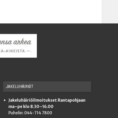
JAKE­LU­HÄI­RIÖT
Jakeluhäiriöilmoitukset Rantapohjaan
ma–pe klo 8.30–16.00
Puhelin: 044-714 7800