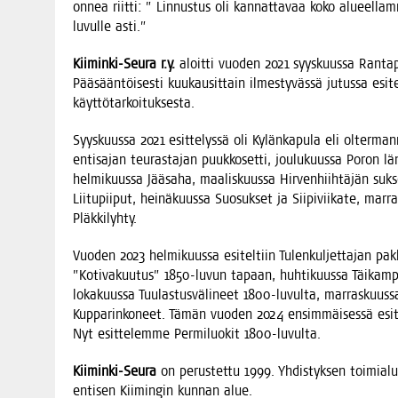
onnea riit­ti: ” Lin­nus­tus oli kan­nat­ta­vaa koko alu­eel­l
luvul­le asti.”
Kii­min­ki-Seu­ra r.y.
aloit­ti vuo­den 2021 syys­kuus­sa Ran­ta­
Pää­sään­töi­ses­ti kuu­kausit­tain ilmes­ty­väs­sä jutus­sa esi­t
käyttötarkoituksesta.
Syys­kuus­sa 2021 esit­te­lys­sä oli Kylän­ka­pu­la eli olter­man­
enti­sa­jan teu­ras­ta­jan puuk­ko­set­ti, jou­lu­kuus­sa Poron l
hel­mi­kuus­sa Jää­sa­ha, maa­lis­kuus­sa Hir­ven­hiih­tä­jän su
Lii­tu­pii­put, hei­nä­kuus­sa Suo­suk­set ja Sii­pi­vii­ka­te, mar
Pläkkilyhty.
Vuo­den 2023 hel­mi­kuus­sa esi­tel­tiin Tulen­kul­jet­ta­jan pak
”Koti­va­kuu­tus” 1850-luvun tapaan, huh­ti­kuus­sa Täi­kam­pa, t
loka­kuus­sa Tuu­las­tus­vä­li­neet 1800-luvul­ta, mar­ras­kuus­
Kup­pa­rin­ko­neet. Tämän vuo­den 2024 ensim­mäi­ses­sä esit­t
Nyt esit­te­lem­me Per­mi­luo­kit 1800-luvulta.
Kii­min­ki-Seu­ra
on perus­tet­tu 1999. Yhdis­tyk­sen toi­mia­lu­
enti­sen Kii­min­gin kun­nan alue.