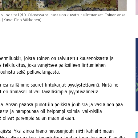
 vuodelta 1910. Oikeassa reunassa on kuvattuna lintuansat. Toinen ansa
a. (Kuva: Eino Mikkonen)
er­mi­luo­kit, jois­ta toi­nen on tai­vu­tet­tu kuuse­nok­sas­ta ja
el­ki­lu­ki­tus, joka van­git­see pai­koil­leen lin­tu­mie­hen
jou­his­ta sekä pellavalangasta.
esi-isil­läm­me suu­ret lin­tu­kar­jat pyy­dys­tet­tä­vi­nä. Nii­tä he
it eli rih­ma­set oli­vat taval­li­sim­pia pyyntivälineitä.
nso­ja. Ansan pää­osa punot­tiin pel­kis­tä jou­his­ta ja vas­tai­nen pää
s­tä ja hamp­pu­pää oli hel­pom­pi sol­mia. Val­koi­sil­la
hi­set oli­vat parem­pia sulan maan aikaan.
la­jis­ta. Yksi ainoa hie­no hevo­sen­jou­hi riit­ti kah­leh­ti­maan
 pik­ku jal­ko­ja var­ten, kiin­ni­tet­tiin lau­dan kap­pa­lee­seen. Samal­le