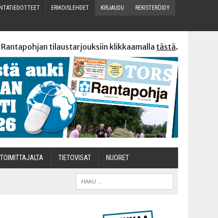
N­TA­TIE­DOT­TEET
ERI­KOIS­LEH­DET
KIR­JAU­DU
REKIS­TE­RÖI­DY
 Rantapohjan tilaustarjouksiin klikkaamalla
tästä
.
TOI­MIT­TA­JAL­TA
TIETOVISAT
NUO­RET