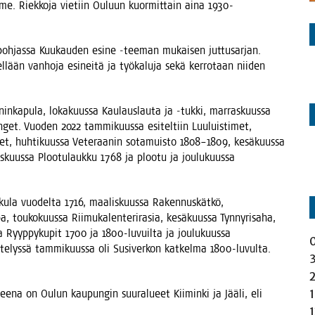
am­me. Riek­ko­ja vie­tiin Ouluun kuor­mit­tain aina 1930-
poh­jas­sa Kuu­kau­den esi­ne ‑tee­man mukai­sen jut­tusar­jan.
el­lään van­ho­ja esi­nei­tä ja työ­ka­lu­ja sekä ker­ro­taan nii­den
nin­ka­pu­la, loka­kuus­sa Kau­laus­lau­ta ja ‑tuk­ki, mar­ras­kuus­sa
än­get. Vuo­den 2022 tam­mi­kuus­sa esi­tel­tiin Luu­luis­ti­met,
k­set, huh­ti­kuus­sa Vete­raa­nin sota­muis­to 1808–1809, kesä­kuus­sa
­ras­kuus­sa Ploo­tu­lauk­ku 1768 ja ploo­tu ja jou­lu­kuus­sa
­ku­la vuo­del­ta 1716, maa­lis­kuus­sa Raken­nus­kät­kö,
ou­ko­kuus­sa Rii­mu­ka­len­te­ri­ra­sia, kesä­kuus­sa Tyn­ny­ri­sa­ha,
sa Ryyp­py­ku­pit 1700 ja 1800-luvuil­ta ja jou­lu­kuus­sa
e­lys­sä tam­mi­kuus­sa oli Susi­ver­kon kat­kel­ma 1800-luvul­ta.
ee­na on Oulun kau­pun­gin suur­alu­eet Kii­min­ki ja Jää­li, eli