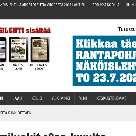
KÖIS­LEH­TI JA ARKIS­TO­LEH­TIÄ VUO­DES­TA 2013 LÄHTIEN
PORUK­KA KOOLLA
IIN KU
Tutustu
­KI
JÄÄ­LI
KEL­LO
YLI­KII­MIN­KI
YLI-II
KES­KUS­TE­LEM­ME
IN­TEI­TÄ KUNNIOITTAEN