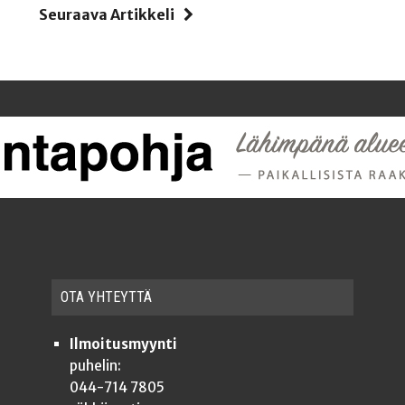
i
Seuraava Artikkeli
OTA YHTEYT­TÄ
Ilmoitusmyynti
puhelin:
044-714 7805