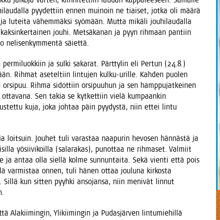
 jou­hi­lau­dal­la pyy­det­tiin ennen mui­noin ne tiai­set, jot­ka oli mää­rä
 ja lutei­ta vähem­mäk­si syö­mään. Mut­ta mikä­li jou­hi­lau­dal­la
in kak­sin­ker­tai­nen jou­hi. Met­sä­ka­nan ja pyyn rih­maan pan­tiin
jo neli­sen­kym­men­tä säiettä.
per­mi­luok­kiin ja sul­ki saka­rat. Pärt­ty­lin eli Per­tun (24.8.)
mään. Rih­mat ase­tel­tiin lin­tu­jen kul­ku-uril­le. Kah­den puo­len
hin orsi­puu. Rih­ma sidot­tiin orsi­puu­hun ja sen hamp­pu­jat­kei­nen
otta­va­na. Sen takia se kyt­ket­tiin vie­lä kum­paan­kin
u­nus­tet­tu kuja, joka joh­taa päin pyy­dys­tä, niin ettei lin­tu
ja loit­suin. Jou­het tuli varas­taa naa­pu­rin hevo­sen hän­näs­tä ja
sil­la yösii­vi­koil­la (sala­ra­kas), punot­taa ne rih­ma­set. Val­miit
lle ja antaa olla siel­lä kol­me sun­nun­tai­ta. Sekä vien­ti että pois
­lä var­mis­taa onnen, tuli hänen ottaa jou­lu­na kir­kos­ta
 Sil­lä kun sit­ten pyyh­ki anso­jan­sa, niin meni­vät lin­nut
n.
 Ala­kii­min­gin, Yli­kii­min­gin ja Pudas­jär­ven lin­tu­mie­hil­lä