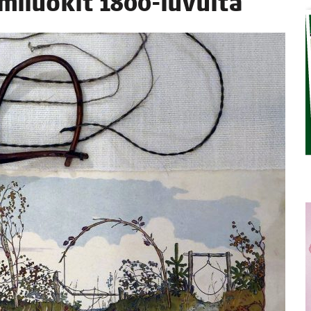
mi­luo­kit 1800-luvulta
STA