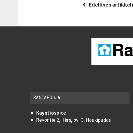
Edellinen artikkel
RAN­TA­POH­JA
Käyntiosoite
Revontie 2, II krs, ovi C, Haukipudas