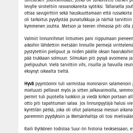
levyl­le siro­tel­tiin ras­va­no­ka­rei­ta syö­tik­si. Täl­lai­sel­la
ottaa savu­pirt­tiin sekä haus­kuut­ta­maan että rus­sa­koi­ta
oli tar­koi­tus pyy­dys­tää puna­tulk­ku­ja ja när­hiä tar­vit­ti
kym­me­nen jouh­ta. Met­son ja tee­ren rih­mas­sa piti olla 
Val­miit lin­nun­rih­mat lin­tu­mies pani riip­pu­maan pie­neen 
aikoi­hin läh­det­tiin met­sään lin­nuil­le per­me­jä virit­te­le­
pys­ty­tet­tiin pie­li­puut ja nii­den pääl­le oksan haa­ru­koi­
pää tiuk­kaan sol­muun. Sil­mu­kan piti pysyä avoi­me­na ja 
pie­li­puu­hun. Vie­lä tar­vit­tiin vihi, risuil­la ja havuil­la re
eksy­nyt oikeal­ta tieltä.
Hyvä
pyyn­tö­on­ni tuli var­mis­taa moni­nai­sin sala­me­noin 
mie­luus­ti pel­la­vat myös ja sit­ten jal­ka­vai­moil­la, sem­moi­
per­mit tuli pujo­tel­la luok­kiin ja vie­dä kir­kon por­taan a
otto piti tapah­tu­man salaa. Jos lin­nun­pyy­tä­jä halusi vie
kynt­ti­län pät­kä, joka oli ollut pala­mas­sa mes­sun aika­na.
parem­min pyy­dyk­siin ja Met­sän­hal­ti­ja oli tosi mielissää
Rai­li Ryt­kö­nen todis­taa Suur-Iin his­to­ria teok­ses­saan, että