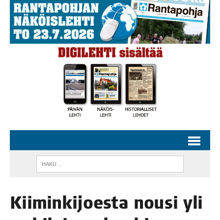
Kii­min­ki­joes­ta nousi yli