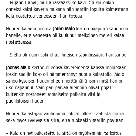
– Ei jän­nit­tä­nyt, mut­ta ras­kaak­si se kävi. Oli kui­ten­kin
onnek­si kak­si kave­ria muka­na niin saa­tiin lopul­ta kol­mes­taan
kala nos­tet­tua venee­seen, hän toteaa.
Nuo­ren kala­mie­hen isä
Jou­ko Malo
ker­too naa­pu­rin sano­neen
hänel­le, että venees­tä oli kuu­lu­nut mel­koi­nen mete­li kalaa
nostettaessa.
– Siel­lä oli nuo­ri väki ollut ilmei­sen täpi­nöis­sään, hän sanoo.
Joo­nas Malo
ker­too olleen­sa kave­rei­den­sa kans­sa innois­saan,
jos­kin saa­liin koko oli häm­men­tä­nyt nuo­ria kalas­ta­jia. Malo
sanoo kysei­sen hau­en olleen heit­tä­mäl­lä isoin mitä hän on
itse napan­nut. Vain pari päi­vää aiem­min oli­vat pojat
kui­ten­kin nos­ta­neet samai­sel­ta pai­kal­ta vii­si ja
puo­li­ki­loi­sen hauen.
Nuo­ren kalas­ta­jan van­hem­mat oli­vat olleet saa­liis­ta iloi­sia
sekä myös tyy­ty­väi­siä sii­tä, että ruo­kaa­kin saa­tiin pöytään.
– Kala on nyt pakas­tet­tu ja sii­tä on myö­hem­min tar­koi­tus