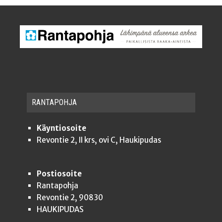
RAN­TA­POH­JA
Käyntiosoite
Revontie 2, II krs, ovi C, Haukipudas
Postiosoite
Rantapohja
Revontie 2, 90830
HAUKIPUDAS