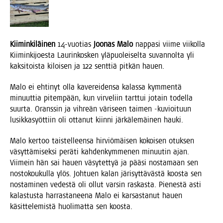
Kii­min­ki­läi­nen
14-vuo­tias
Joo­nas Malo
nap­pa­si vii­me vii­kol­la
Kii­min­ki­joes­ta Lau­rin­kos­ken ylä­puo­lei­sel­ta suvan­nol­ta yli
kak­si­tois­ta kiloi­sen ja 122 sent­tiä pit­kän hauen.
Malo ei ehti­nyt olla kave­rei­den­sa kalas­sa kym­men­tä
minuut­tia pitem­pään, kun vir­ve­liin tart­tui jotain todel­la
suur­ta. Orans­sin ja vih­reän väri­seen tai­men ‑kuvioi­tuun
lusik­ka­syöt­tiin oli otta­nut kiin­ni jär­kä­le­mäi­nen hauki.
Malo ker­too tais­tel­leen­sa hir­viö­mäi­sen kokoi­sen otuk­sen
väsyt­tä­mi­sek­si perä­ti kah­den­kym­me­nen minuu­tin ajan.
Vii­mein hän sai hau­en väsy­tet­tyä ja pää­si nos­ta­maan sen
nos­to­kou­kul­la ylös. Joh­tuen kalan järi­syt­tä­väs­tä koos­ta sen
nos­ta­mi­nen vedes­tä oli ollut var­sin ras­kas­ta. Pie­nes­tä asti
kalas­tus­ta har­ras­ta­nee­na Malo ei kar­sas­ta­nut hau­en
käsit­te­le­mis­tä huo­li­mat­ta sen koosta.