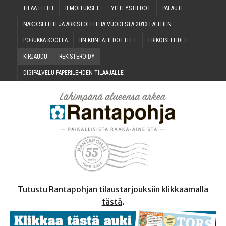
TILAA LEH­TI
ILMOI­TUK­SET
YHTEYS­TIE­DOT
PALAU­TE
NÄKÖIS­LEH­TI JA ARKIS­TO­LEH­TIÄ VUO­DES­TA 2013 LÄHTIEN
PORUK­KA KOOLLA
IIN KUN­TA­TIE­DOT­TEET
ERI­KOIS­LEH­DET
KIR­JAU­DU
REKIS­TE­RÖI­DY
DIGI­PAL­VE­LU PAPE­RI­LEH­DEN TILAAJALLE
Tutustu Rantapohjan tilaustarjouksiin klikkaamalla
tästä
.