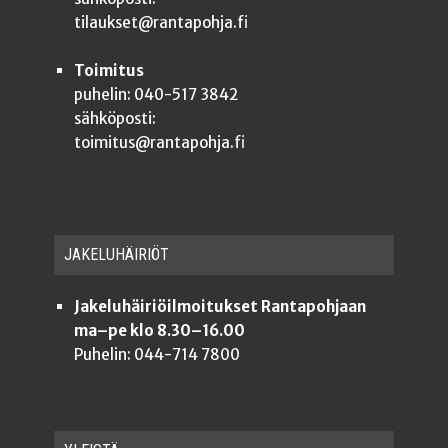
tilaukset@rantapohja.fi
Toimitus
puhelin: 040-517 3842
sähköposti:
toimitus@rantapohja.fi
JAKE­LU­HÄI­RIÖT
Jakeluhäiriöilmoitukset Rantapohjaan
ma–pe klo 8.30–16.00
Puhelin: 044-714 7800