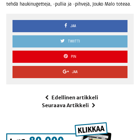
teh­dä hau­ki­nu­get­te­ja, ‑pul­lia ja ‑pih­ve­jä, Jou­ko Malo toteaa.
JAA
TWIITTI
PIN
JAA
Edellinen artikkeli
Seuraava Artikkeli