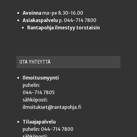
Avoinna
ma-pe 8.30-16.00
Asiakaspalvelu
p. 044-714 7800
Rantapohja ilmestyy torstaisin
OTA YHTEYT­TÄ
Ilmoitusmyynti
puhelin:
044-714 7805
sähköposti:
ilmoitukset@rantapohja.fi
Tilaajapalvelu
puhelin: 044-714 7800
sähköposti: