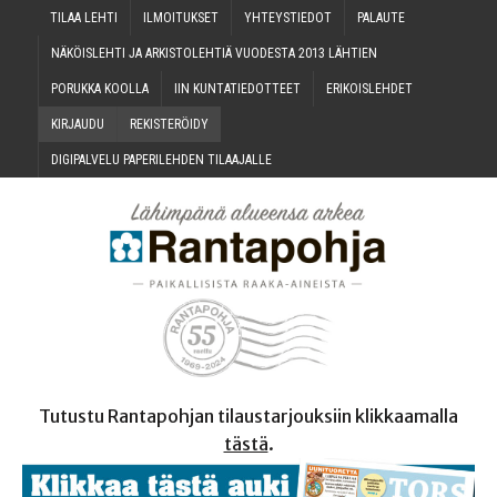
TILAA LEH­TI
ILMOI­TUK­SET
YHTEYS­TIE­DOT
PALAU­TE
NÄKÖIS­LEH­TI JA ARKIS­TO­LEH­TIÄ VUO­DES­TA 2013 LÄHTIEN
PORUK­KA KOOLLA
IIN KUN­TA­TIE­DOT­TEET
ERI­KOIS­LEH­DET
KIR­JAU­DU
REKIS­TE­RÖI­DY
DIGI­PAL­VE­LU PAPE­RI­LEH­DEN TILAAJALLE
Tutustu Rantapohjan tilaustarjouksiin klikkaamalla
tästä
.