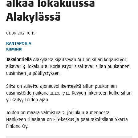
alkaa loka­kuus­sa
Alakylässä
01.09.2021 10:15
RANTAPOHJA
KIIMINKI
Taka­lon­tiel­lä
Ala­ky­läs­sä sijait­se­van Aution sil­lan kor­jaus­työt
alka­vat 4. loka­kuu­ta. Kor­jaus­työt sisäl­tä­vät sil­lan puu­kan­nen
uusi­mi­sen ja päällystyksen.
Sil­ta on sul­jet­tu ajo­neu­vo­lii­ken­teel­tä sil­lan puu­kan­nen
uusi­mis­töi­den aika­na 11.10.–7.11. Kevyen lii­ken­teen kul­ku sil­lan
yli säi­lyy töi­den ajan.
Töi­den on mää­rä val­mis­tua 3. jou­lu­kuu­ta men­nes­sä.
Hank­keen tilaa­ja­na on ELY-kes­kus ja pää­ura­koit­si­ja­na Skar­ta
Fin­land Oy.