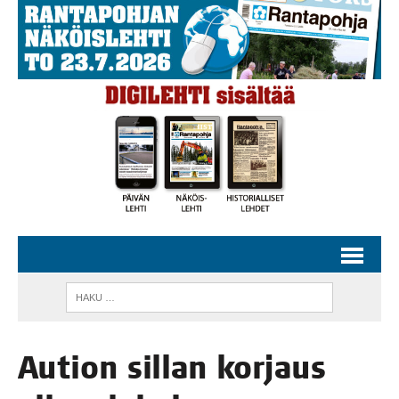
Aution sil­lan kor­jaus