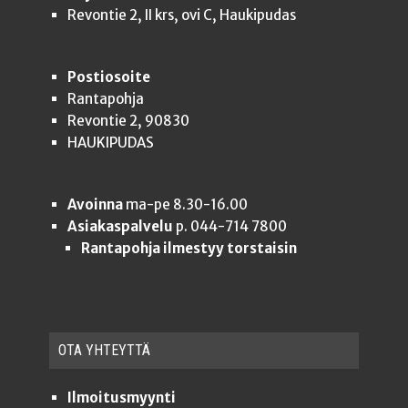
Revontie 2, II krs, ovi C, Haukipudas
Postiosoite
Rantapohja
Revontie 2, 90830
HAUKIPUDAS
Avoinna
ma-pe 8.30-16.00
Asiakaspalvelu
p. 044-714 7800
Rantapohja ilmestyy torstaisin
OTA YHTEYT­TÄ
Ilmoitusmyynti