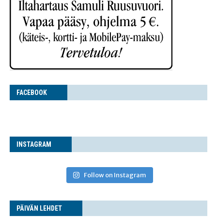
FACE­BOOK
INS­TA­GRAM
Follow on Instagram
PÄI­VÄN LEHDET