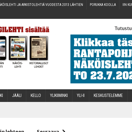
KÖIS­LEH­TI JA ARKIS­TO­LEH­TIÄ VUO­DES­TA 2013 LÄHTIEN
PORUK­KA KOOLLA
IIN KU
Tutustu
­KI
JÄÄ­LI
KEL­LO
YLI­KII­MIN­KI
YLI-II
KES­KUS­TE­LEM­ME
STA
än lehteen
Seuraava