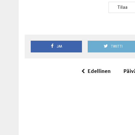
Tilaa
JAA
TWIITTI
Edellinen
Päiv