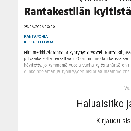
06.08.2026
|
TOI­VEI­DEN KOTI IISTÄ!
Ran­ta­kes­ti­län kyltist
06.08.2026
|
KII­MIN­KI­PÄI­VÄT JÄR­JES­TE­TÄÄN PERIN­TEI­TÄ KUNNIOIT
25.06.2026 00:00
RANTAPOHJA
KESKUSTELEMME
Nimi­merk­ki Ala­ran­nal­la syn­ty­nyt arvos­te­li Ran­ta­poh­jas­s
pit­kä­ai­kai­sel­ta pai­kal­taan. Olen nimi­mer­kin kans­sa sam
hävi­tet­ty. Jo kym­me­niä vuo­sia van­ha kylt­ti sinän­sä on iilä
elin­kei­noe­lä­män ja työl­li­syy­den his­to­ri­aa maam­me en
Vain
Haluai­sit­ko 
Kir­jau­du si