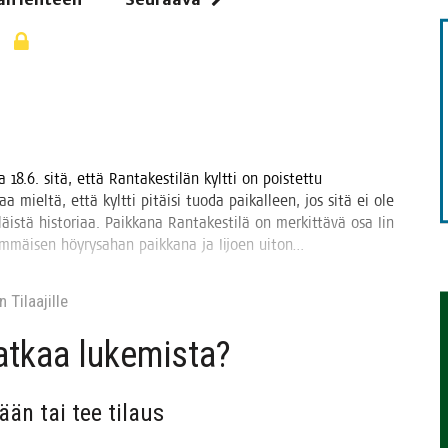
ä
TAEN
a 18.6. sitä, että Ran­ta­kes­ti­län kylt­ti on pois­tet­tu
aa miel­tä, että kylt­ti pitäi­si tuo­da pai­kal­leen, jos sitä ei ole
is­tä his­to­ri­aa. Paik­ka­na Ran­ta­kes­ti­lä on mer­kit­tä­vä osa Iin
sim­mäi­sen höy­ry­sa­han paik­ka­na ja Iijoen uiton…
 Tilaa­jil­le
jat­kaa lukemista?
sään tai tee tilaus