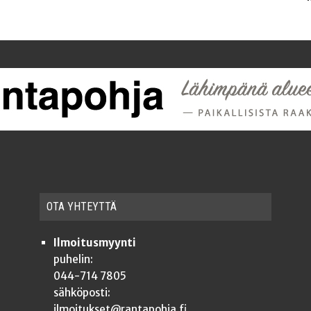
OTA YHTEYT­TÄ
Ilmoitusmyynti
puhelin:
044-714 7805
sähköposti:
ilmoitukset@rantapohja.fi