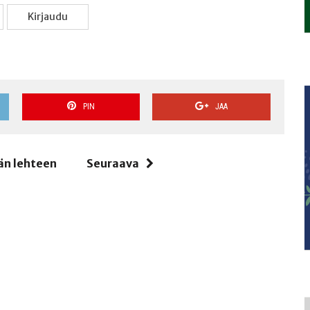
Kir­jau­du
PIN
JAA
än lehteen
Seuraava