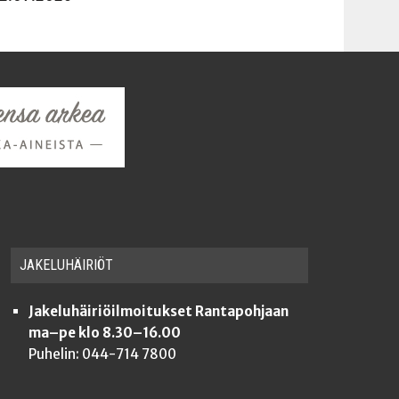
JAKE­LU­HÄI­RIÖT
Jakeluhäiriöilmoitukset Rantapohjaan
ma–pe klo 8.30–16.00
Puhelin: 044-714 7800