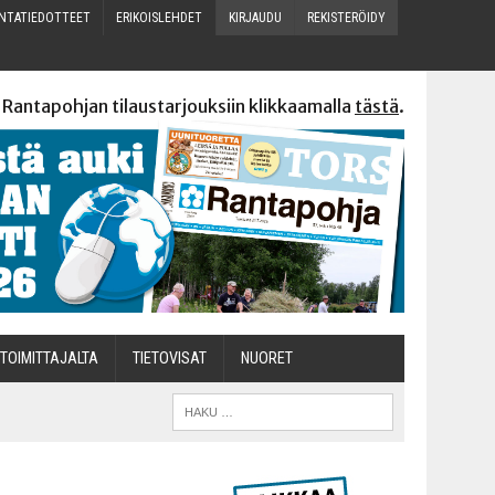
N­TA­TIE­DOT­TEET
ERI­KOIS­LEH­DET
KIR­JAU­DU
REKIS­TE­RÖI­DY
 Rantapohjan tilaustarjouksiin klikkaamalla
tästä
.
TOI­MIT­TA­JAL­TA
TIETOVISAT
NUO­RET