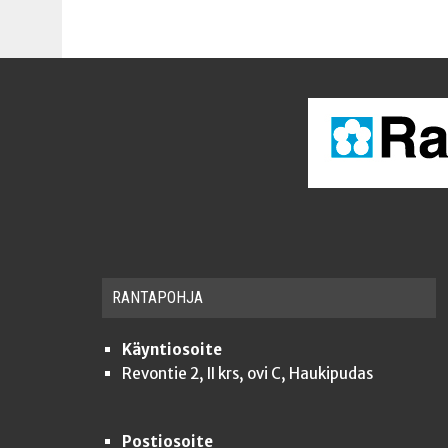
RAN­TA­POH­JA
Käyntiosoite
Revontie 2, II krs, ovi C, Haukipudas
Postiosoite