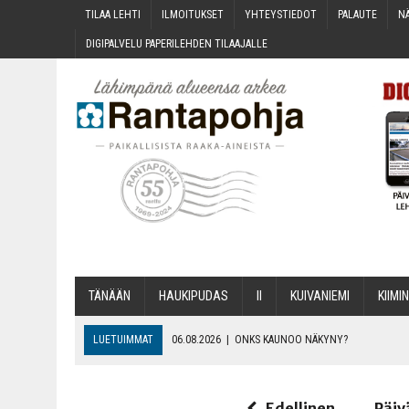
TILAA LEH­TI
ILMOI­TUK­SET
YHTEYS­TIE­DOT
PALAU­TE
NÄ
DIGI­PAL­VE­LU PAPE­RI­LEH­DEN TILAAJALLE
TÄNÄÄN
HAU­KI­PU­DAS
II
KUI­VA­NIE­MI
KII­MIN
LUETUIMMAT
06.08.2026
|
ONKS KAU­NOO NÄKYNY?
06.08.2026
|
MAKA­RO­NI­LAA­TI­KOL­LA ARKEEN
06.08.2026
|
OPIN­TOI­HIN KAN­SA­LAIS­OPIS­TOS­SA VOI SAA­DA AVUSTU
Edellinen
Päiv