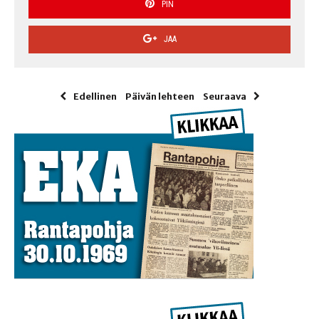
PIN
JAA
Edellinen
Päivän lehteen
Seuraava