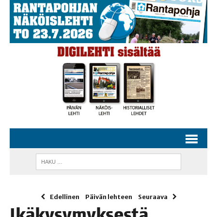
Edellinen
Päivän lehteen
Seuraava
Ikä­ky­sy­myk­ses­tä