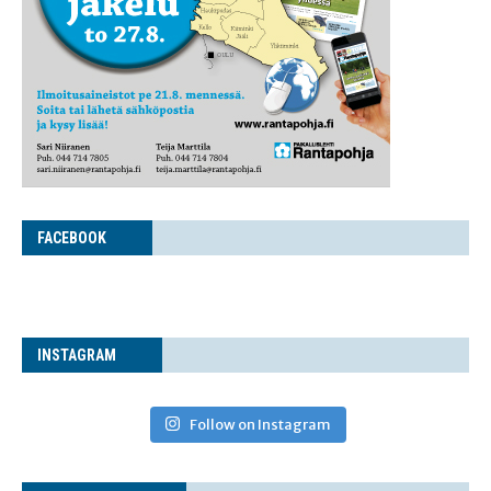
FACE­BOOK
INS­TA­GRAM
Follow on Instagram