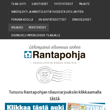
TILAA LEH­TI
ILMOI­TUK­SET
YHTEYS­TIE­DOT
PALAU­TE
NÄKÖIS­LEH­TI JA ARKIS­TO­LEH­TIÄ VUO­DES­TA 2013 LÄHTIEN
PORUK­KA KOOLLA
IIN KUN­TA­TIE­DOT­TEET
ERI­KOIS­LEH­DET
KIR­JAU­DU
REKIS­TE­RÖI­DY
DIGI­PAL­VE­LU PAPE­RI­LEH­DEN TILAAJALLE
Tutustu Rantapohjan tilaustarjouksiin klikkaamalla
tästä
.