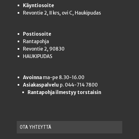
Käyntiosoite
Revontie 2, II krs, ovi C, Haukipudas
Postiosoite
Rantapohja
Revontie 2, 90830
HAUKIPUDAS
Avoinna
ma-pe 8.30-16.00
Asiakaspalvelu
p. 044-714 7800
Rantapohja ilmestyy torstaisin
OTA YHTEYT­TÄ