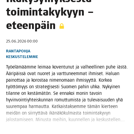
toi­min­ta­ky­kyyn –
eteenpäin
25.06.2026 00:00
RANTAPOHJA
KESKUSTELEMME
Työ­elä­määm­me lei­maa koven­tu­nut ja val­heel­li­nen puhe iäs­tä.
Ääri­päis­sä ovat nuo­ret ja vart­tu­neem­mat ihmi­set. Haluan
pai­not­taa ja koros­taa nime­no­maan ihmi­syyt­tä. Kor­kea
työt­tö­myys on stra­te­gi­ses­ti Suo­men pahin uhka. Nykyi­nen
tilan­ne on kes­tä­mä­tön. Se enna­koi monin tavoin
hyvin­voin­tiyh­teis­kun­nan romut­tu­mis­ta ja tule­vai­suu­den yhä
suu­rem­paa har­maut­ta. Kat­kais­tak­sem­me tämän kier­teen
mei­dän on siir­ryt­tä­vä ikä­nä­kö­kul­mas­ta toi­min­ta­ky­vyn
jalos­ta­mi­seen. Minus­ta mei­hin, kuun­nel­len ja keskustellen.…