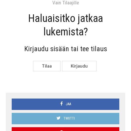
Vain Tilaa­jil­le
Haluai­sit­ko jat­kaa
lukemista?
Kir­jau­du sisään tai tee tilaus
Tilaa
Kir­jau­du
JAA
TWIITTI