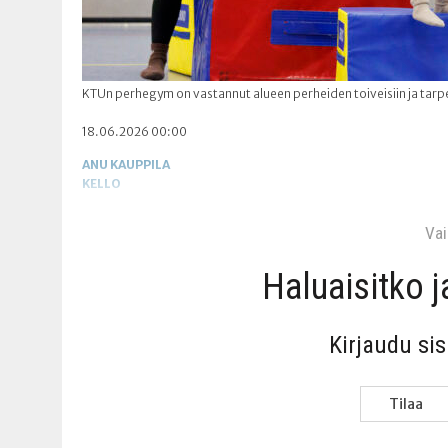
KTUn perhegym on vastannut alueen perheiden toiveisiin ja tarpe
18.06.2026 00:00
ANU KAUPPILA
KELLO
Vain
Haluai­sit­ko 
Kir­jau­du si
Tilaa