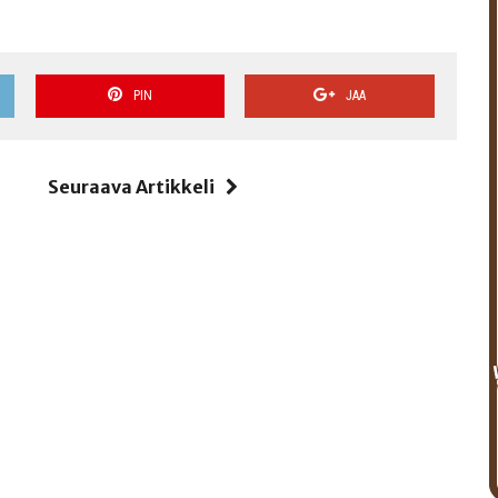
PIN
JAA
i
Seuraava Artikkeli