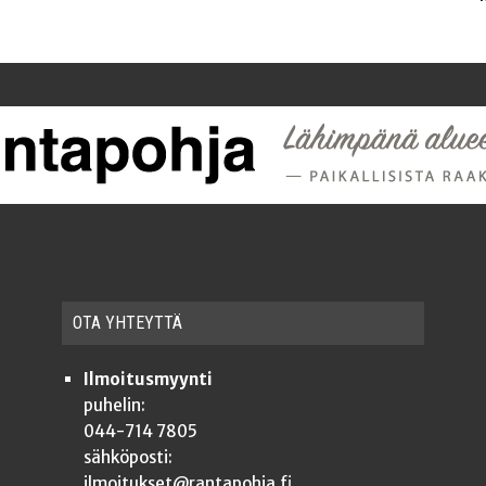
OTA YHTEYT­TÄ
Ilmoitusmyynti
puhelin:
044-714 7805
sähköposti:
ilmoitukset@rantapohja.fi