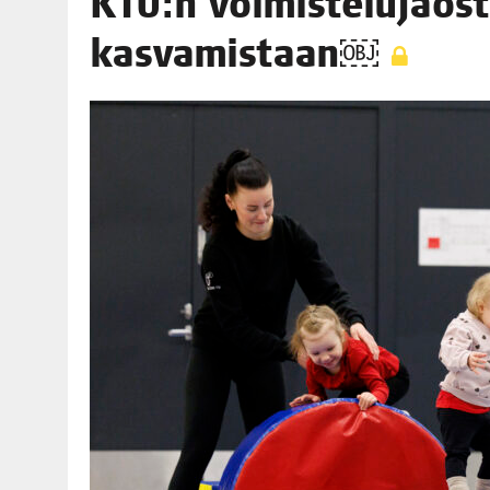
KTU:n voi­mis­te­lu­jaos­
06.08.2026
|
OPIN­TOI­HIN KAN­SA­LAIS­OPIS­TOS­SA VOI SAA­DA AVUSTU
kasvamistaan￼
08.08.2026
|
MENO­VINK­KE­JÄ LOP­PU­KE­SÄN TAPAHTUMIIN