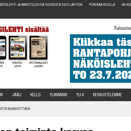
KÖIS­LEH­TI JA ARKIS­TO­LEH­TIÄ VUO­DES­TA 2013 LÄHTIEN
PORUK­KA KOOLLA
IIN KU
Tutustu
­KI
JÄÄ­LI
KEL­LO
YLI­KII­MIN­KI
YLI-II
KES­KUS­TE­LEM­ME
IN­TEI­TÄ KUNNIOITTAEN