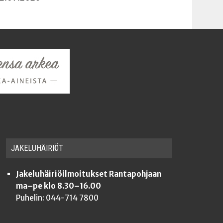
JAKE­LU­HÄI­RIÖT
Jakeluhäiriöilmoitukset Rantapohjaan
ma–pe klo 8.30–16.00
Puhelin: 044-714 7800