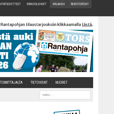
N­TA­TIE­DOT­TEET
ERI­KOIS­LEH­DET
KIR­JAU­DU
REKIS­TE­RÖI­DY
 Rantapohjan tilaustarjouksiin klikkaamalla
tästä
.
TOI­MIT­TA­JAL­TA
TIETOVISAT
NUO­RET