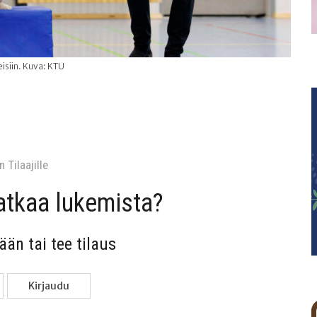
isiin. Kuva: KTU
 Tilaa­jil­le
jat­kaa lukemista?
sään tai tee tilaus
Kir­jau­du