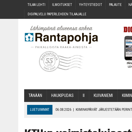
TILAA LEH­TI
ILMOI­TUK­SET
YHTEYS­TIE­DOT
PALAU­TE
NÄ
DIGI­PAL­VE­LU PAPE­RI­LEH­DEN TILAAJALLE
TÄNÄÄN
HAU­KI­PU­DAS
II
KUI­VA­NIE­MI
KII­MIN
LUETUIMMAT
06.08.2026
|
KII­MIN­KI­PÄI­VÄT JÄR­JES­TE­TÄÄN PER
06.08.2026
|
ONKS KAU­NOO NÄKYNY?
06.08.2026
|
MAKA­RO­NI­LAA­TI­KOL­LA ARKEEN