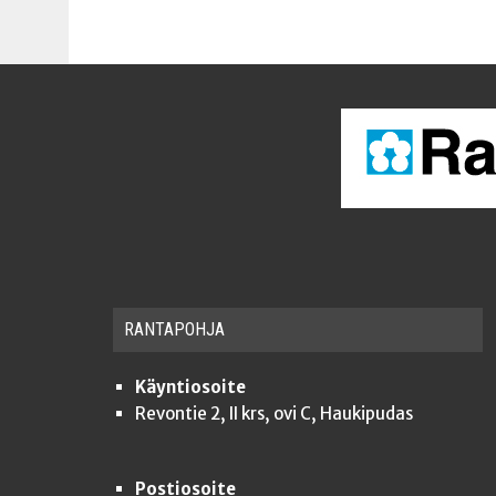
RAN­TA­POH­JA
Käyntiosoite
Revontie 2, II krs, ovi C, Haukipudas
Postiosoite