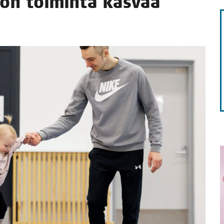
ton toi­min­ta kas­vaa
STA