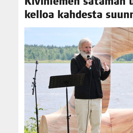
Kivi­nie­men sata­man u
06.08.2026
|
OPIN­TOI­HIN KAN­SA­LAIS­OPIS­TOS­SA VOI SAA­DA AVUSTU
kel­loa kah­des­ta suu
08.08.2026
|
MENO­VINK­KE­JÄ LOP­PU­KE­SÄN TAPAHTUMIIN