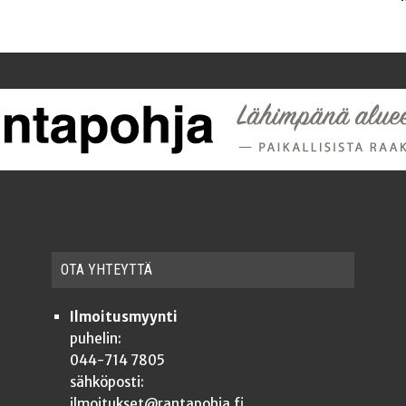
OTA YHTEYT­TÄ
Ilmoitusmyynti
puhelin:
044-714 7805
sähköposti:
ilmoitukset@rantapohja.fi