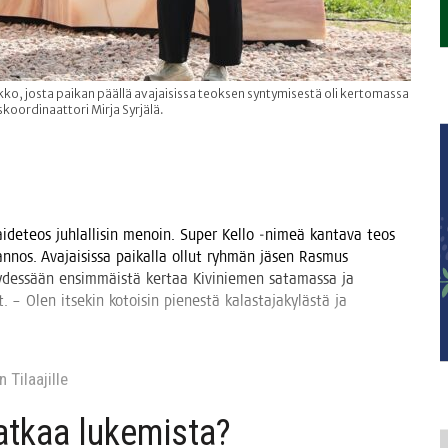
o, josta paikan päällä avajaisissa teoksen syntymisestä oli kertomassa
oordinaattori Mirja Syrjälä.
ai­de­teos juh­lal­li­sin menoin. Super Kel­lo ‑nimeä kan­ta­va teos
an­nos. Ava­jai­sis­sa pai­kal­la ollut ryh­män jäsen Ras­mus
des­sään ensim­mäis­tä ker­taa Kivi­nie­men sata­mas­sa ja
 – Olen itse­kin kotoi­sin pie­nes­tä kalas­ta­ja­ky­läs­tä ja
 Tilaa­jil­le
jat­kaa lukemista?