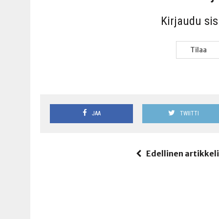
Kir­jau­du si
Tilaa
JAA
TWIITTI
Edellinen artikkel