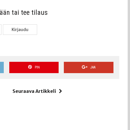
sään tai tee tilaus
Kir­jau­du
PIN
JAA
i
Seuraava Artikkeli