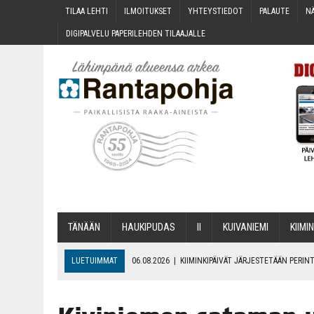
TILAA LEH­TI
ILMOI­TUK­SET
YHTEYS­TIE­DOT
PALAU­TE
NÄ
DIGI­PAL­VE­LU PAPE­RI­LEH­DEN TILAAJALLE
TÄNÄÄN
HAU­KI­PU­DAS
II
KUI­VA­NIE­MI
KII­MIN
LUETUIMMAT
06.08.2026
|
KII­MIN­KI­PÄI­VÄT JÄR­JES­TE­TÄÄN PER
06.08.2026
|
ONKS KAU­NOO NÄKYNY?
06.08.2026
|
MAKA­RO­NI­LAA­TI­KOL­LA ARKEEN