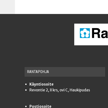
RAN­TA­POH­JA
Käyntiosoite
Revontie 2, II krs, ovi C, Haukipudas
Postiosoite