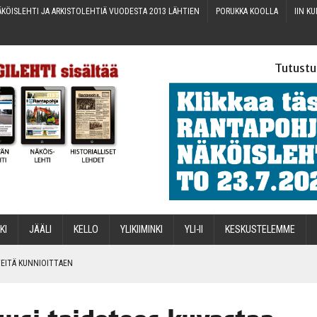
KÖIS­LEH­TI JA ARKIS­TO­LEH­TIÄ VUO­DES­TA 2013 LÄHTIEN
PORUK­KA KOOLLA
IIN KU
Tutustu
­KI
JÄÄ­LI
KEL­LO
YLI­KII­MIN­KI
YLI-II
KES­KUS­TE­LEM­ME
IN­TEI­TÄ KUNNIOITTAEN