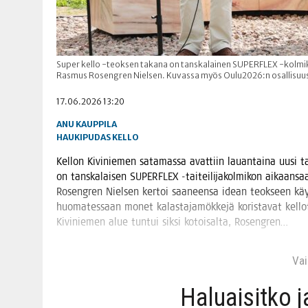
Super kello -teoksen takana on tanskalainen SUPERFLEX -kolmikk
Rasmus Rosengren Nielsen. Kuvassa myös Oulu2026:n osallisuusk
17.06.2026 13:20
ANU KAUPPILA
HAUKIPUDAS
KELLO
Kel­lon Kivi­nie­men sata­mas­sa avat­tiin lau­an­tai­na uusi t
on tans­ka­lai­sen SUPERFLEX ‑tai­tei­li­ja­kol­mi­kon aikaan­sa
Rosengren Niel­sen ker­toi saa­neen­sa idean teok­seen käy­
huo­ma­tes­saan monet kalas­ta­ja­mök­ke­jä koris­ta­vat kel­lot.
Kivi­nie­men alue tun­tui sik­si kotoi­sal­ta, Rosengren…
Vain
Haluai­sit­ko 