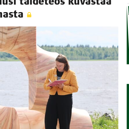
usi tai­de­teos kuvas­taa
STA
nnasta