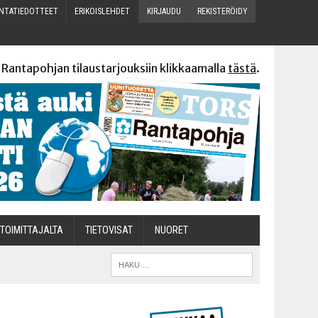
N­TA­TIE­DOT­TEET
ERI­KOIS­LEH­DET
KIR­JAU­DU
REKIS­TE­RÖI­DY
 Rantapohjan tilaustarjouksiin klikkaamalla
tästä
.
TOI­MIT­TA­JAL­TA
TIETOVISAT
NUO­RET