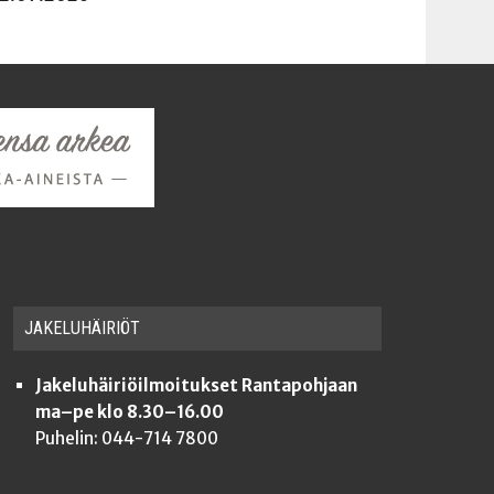
JAKE­LU­HÄI­RIÖT
Jakeluhäiriöilmoitukset Rantapohjaan
ma–pe klo 8.30–16.00
Puhelin: 044-714 7800