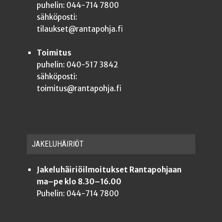
puhelin: 044-714 7800
sähköposti:
tilaukset@rantapohja.fi
Toimitus
puhelin: 040-517 3842
sähköposti:
toimitus@rantapohja.fi
JAKE­LU­HÄI­RIÖT
Jakeluhäiriöilmoitukset Rantapohjaan
ma–pe klo 8.30–16.00
Puhelin: 044-714 7800