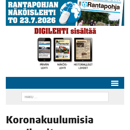
Koro­na­kuu­lu­mi­sia