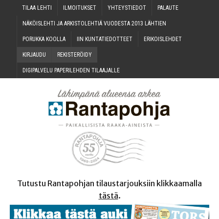
TILAA LEH­TI
ILMOI­TUK­SET
YHTEYS­TIE­DOT
PALAU­TE
NÄKÖIS­LEH­TI JA ARKIS­TO­LEH­TIÄ VUO­DES­TA 2013 LÄHTIEN
PORUK­KA KOOLLA
IIN KUN­TA­TIE­DOT­TEET
ERI­KOIS­LEH­DET
KIR­JAU­DU
REKIS­TE­RÖI­DY
DIGI­PAL­VE­LU PAPE­RI­LEH­DEN TILAAJALLE
Tutustu Rantapohjan tilaustarjouksiin klikkaamalla
tästä
.