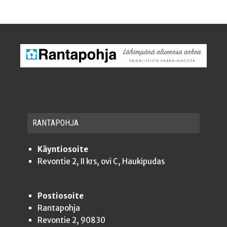
RAN­TA­POH­JA
Käyntiosoite
Revontie 2, II krs, ovi C, Haukipudas
Postiosoite
Rantapohja
Revontie 2, 90830