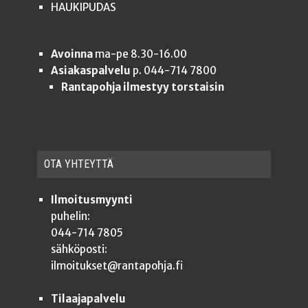
HAUKIPUDAS
Avoinna
ma-pe 8.30-16.00
Asiakaspalvelu
p. 044-714 7800
Rantapohja ilmestyy torstaisin
OTA YHTEYT­TÄ
Ilmoitusmyynti
puhelin:
044-714 7805
sähköposti:
ilmoitukset@rantapohja.fi
Tilaajapalvelu