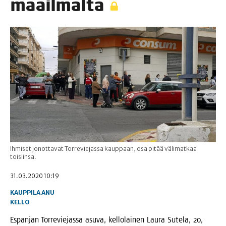
maailmalta
Ihmiset jonottavat Torreviejassa kauppaan, osa pitää välimatkaa
toisiinsa.
31.03.2020 10:19
KAUPPILA ANU
KELLO
Espan­jan Tor­re­vie­jas­sa asu­va, kel­lo­lai­nen Lau­ra Sute­la, 20,