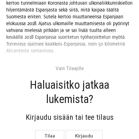
ker­too tun­nel­mi­aan Koro­nas­ta joh­tu­van ulko­na­liik­ku­mis­kiel­lon
hil­jen­tä­mäs­tä Espan­jas­ta sekä sii­tä, mitä kai­paa tääl­tä
Suo­mes­ta eni­ten. Sute­la ker­too muut­ta­neen­sa Espan­jaan
elo­kuus­sa 2018. Aja­tus ulko­mail­le muut­ta­mi­ses­ta oli pyö­ri­nyt
vah­va­na mie­les­sä pit­kään ja se sai lisää tuul­ta alleen
kevääl­lä 2018 Espan­jas­sa suo­ri­te­tun työ­har­joit­te­lun myö­tä.
Tor­re­vie­ja sijait­see kaak­kois-Espan­jas­sa, noin 50 kilo­met­riä
Alican­tes­ta rantaviivaa…
Vain Tilaa­jil­le
Haluai­sit­ko jat­kaa
lukemista?
Kir­jau­du sisään tai tee tilaus
Tilaa
Kir­jau­du