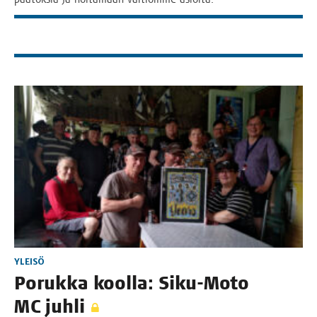
YLEISÖ
Poruk­ka kool­la: Siku-Moto
MC juhli