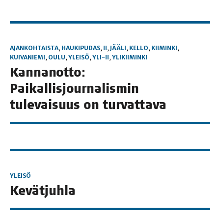
AJANKOHTAISTA
,
HAUKIPUDAS
,
II
,
JÄÄLI
,
KELLO
,
KIIMINKI
,
KUIVANIEMI
,
OULU
,
YLEISÖ
,
YLI-II
,
YLIKIIMINKI
Kan­nan­ot­to:
Pai­kal­lis­jour­na­lis­min
tule­vai­suus on turvattava
YLEISÖ
Kevät­juh­la