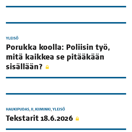
YLEISÖ
Poruk­ka kool­la: Polii­sin työ,
mitä kaik­kea se pitää­kään
sisällään?
HAUKIPUDAS
,
II
,
KIIMINKI
,
YLEISÖ
Teks­ta­rit 18.6.2026