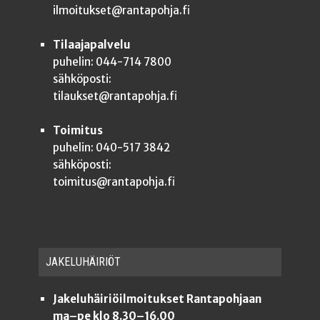
ilmoitukset@rantapohja.fi
Tilaajapalvelu
puhelin: 044-714 7800
sähköposti:
tilaukset@rantapohja.fi
Toimitus
puhelin: 040-517 3842
sähköposti:
toimitus@rantapohja.fi
JAKE­LU­HÄI­RIÖT
Jakeluhäiriöilmoitukset Rantapohjaan
ma–pe klo 8.30–16.00