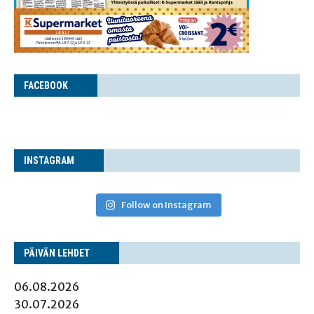
FACE­BOOK
INS­TA­GRAM
Follow on Instagram
PÄI­VÄN LEHDET
06.08.2026
30.07.2026