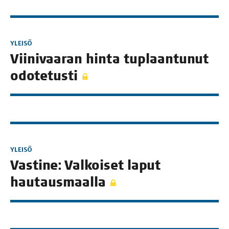
YLEISÖ
Vii­ni­vaa­ran hin­ta tuplaan­tu­nut
odotetusti
YLEISÖ
Vas­ti­ne: Val­koi­set laput
hautausmaalla