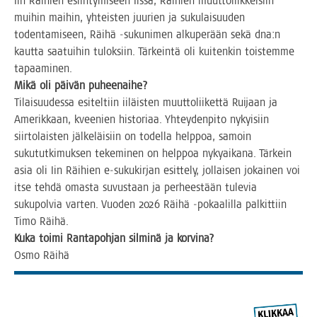
Iin Räi­hien esiin­ty­mi­seen Iis­sä, Räi­hien muut­to­liik­kei­siin
mui­hin mai­hin, yhteis­ten juu­rien ja suku­lai­suu­den
toden­ta­mi­seen, Räi­hä ‑suku­ni­men alku­pe­rään sekä dna:n
kaut­ta saa­tui­hin tulok­siin. Tär­kein­tä oli kui­ten­kin tois­tem­me
tapaaminen.
Mikä oli päi­vän puheenaihe?
Tilai­suu­des­sa esi­tel­tiin iiläis­ten muut­to­lii­ket­tä Rui­jaan ja
Ame­rik­kaan, kvee­nien his­to­ri­aa. Yhtey­den­pi­to nykyi­siin
siir­to­lais­ten jäl­ke­läi­siin on todel­la help­poa, samoin
suku­tut­ki­muk­sen teke­mi­nen on help­poa nyky­ai­ka­na. Tär­kein
asia oli Iin Räi­hien e‑sukukirjan esit­te­ly, jol­lai­sen jokai­nen voi
itse teh­dä omas­ta suvus­taan ja per­hees­tään tule­via
suku­pol­via var­ten. Vuo­den 2026 Räi­hä ‑pokaa­lil­la pal­kit­tiin
Timo Räihä.
Kuka toi­mi Ran­ta­poh­jan sil­mi­nä ja korvina?
Osmo Räi­hä