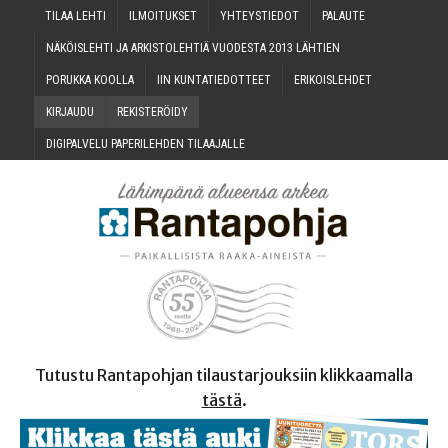
TILAA LEH­TI
ILMOI­TUK­SET
YHTEYS­TIE­DOT
PALAU­TE
NÄKÖIS­LEH­TI JA ARKIS­TO­LEH­TIÄ VUO­DES­TA 2013 LÄHTIEN
PORUK­KA KOOLLA
IIN KUN­TA­TIE­DOT­TEET
ERI­KOIS­LEH­DET
KIR­JAU­DU
REKIS­TE­RÖI­DY
DIGI­PAL­VE­LU PAPE­RI­LEH­DEN TILAAJALLE
Tutustu Rantapohjan tilaustarjouksiin klikkaamalla
tästä
.