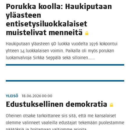
Poruk­ka kool­la: Hau­ki­pu­taan
ylä­as­teen
enti­se­ty­si­luok­ka­lai­set
muis­te­li­vat menneitä
Hau­ki­pu­taan ylä­as­teen 9D luok­ka vuo­del­ta 1976 kokoon­tui
yhteen 14 luok­ka­lai­sen voi­min. Pai­kal­la oli myös poru­kan
luo­kan­val­vo­ja Sirk­ka Sep­pä­lä sekä silloinen.…..
YLEISÖ
18.06.2026 00:00
Edus­tuk­sel­li­nen demokratia
Ohei­nen otsa­ke tar­koit­ta­nee siis sitä, että me kan­sa­lai­set
olem­me valin­neet vaa­leil­la edus­ta­jat teke­mään puo­les­tam­me
pää­tök­siä ja hoi­ta­maan val­tiom­me asioita.