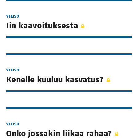
YLEISÖ
Iin kaa­voi­tuk­ses­ta
YLEISÖ
Kenel­le kuu­luu kasvatus?
YLEISÖ
Onko jos­sa­kin lii­kaa rahaa?