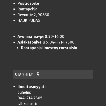
Postiosoite
Rantapohja
Revontie 2, 90830
HAUKIPUDAS
Avoinna
ma-pe 8.30-16.00
Asiakaspalvelu
p. 044-714 7800
Rantapohja ilmestyy torstaisin
OTA YHTEYT­TÄ
Ilmoitusmyynti
puhelin:
044-714 7805
sähköposti: