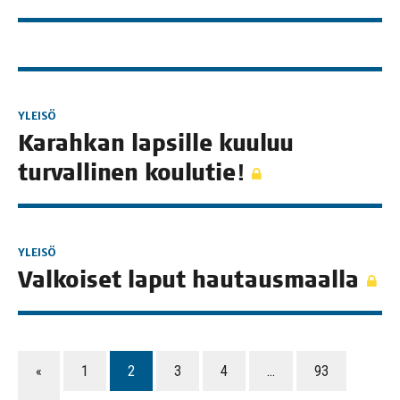
YLEISÖ
Karah­kan lap­sil­le kuu­luu
tur­val­li­nen koulutie!
YLEISÖ
Val­koi­set laput hautausmaalla
«
1
2
3
4
…
93