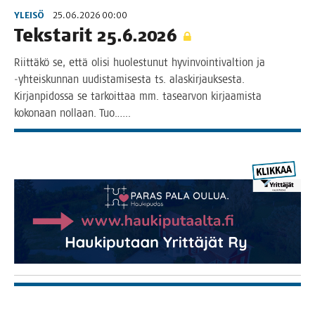
YLEISÖ
25.06.2026 00:00
Teks­ta­rit 25.6.2026
Riit­tä­kö se, että oli­si huo­les­tu­nut hyvin­voin­ti­val­tion ja
‑yhteis­kun­nan uudis­ta­mi­ses­ta ts. alas­kir­jauk­ses­ta.
Kir­jan­pi­dos­sa se tar­koit­taa mm. tasear­von kir­jaa­mis­ta
koko­naan nol­laan. Tuo.…..