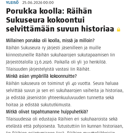
YLEISÖ
25.06.2026 00:00
Poruk­ka kool­la: Räi­hän
Sukuseu­ra kokoon­tui
sel­vit­tä­mään suvun historiaa
Mil­lai­nen poruk­ka oli kool­la, mis­sä ja milloin?
Räi­hän Sukuseu­ra ry jär­jes­ti jäse­nil­leen ja muil­le
kiin­nos­tu­neil­le Räi­hän suku­haa­ro­jen suku­ta­paa­mi­sen Iin
Jär­jes­tö­ta­lol­la 13.6.2026. Pai­kal­la oli yli 30 hen­ki­löä.
Tilai­suu­den jär­jes­te­lyis­tä vas­ta­si Iin Räihät.
Min­kä asian ympä­ril­lä kokoonnuitte?
Räi­hän sukuseu­ra on toi­mi­nut yli 40 vuot­ta. Seu­ra halu­aa
sel­vit­tää suvun ja sen eri suku­haa­ro­jen vai­hei­ta ja his­to­ri­aa,
ja edis­tää jäse­nis­tön yhteen­kuu­lu­vuu­den tun­net­ta sekä
hoi­taa ja edis­tää sukututkimusta.
Mit­kä oli­vat tapah­tu­man­ne huippuhetkiä?
Tilai­suu­des­sa oli edus­ta­jia Räi­hien eri suku­haa­rois­ta sekä
ete­läs­tä että poh­joi­ses­ta. Tutus­tut­tiin Iin kun­nan his­to­ri­aan,