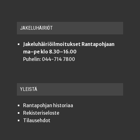
JAKE­LU­HÄI­RIÖT
Jakeluhäiriöilmoitukset Rantapohjaan
ma–pe klo 8.30–16.00
Puhelin: 044-714 7800
YLEISTÄ
Ran­ta­poh­jan historiaa
Rekis­te­ri­se­los­te
Tilauseh­dot