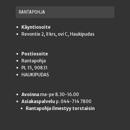
RAN­TA­POH­JA
Käyntiosoite
Revontie 2, II krs, ovi C, Haukipudas
Postiosoite
Rantapohja
PL 15, 90831
HAUKIPUDAS
Avoinna
ma-pe 8.30-16.00
Asiakaspalvelu
p. 044-714 7800
Rantapohja ilmestyy torstaisin