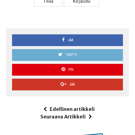
Tilaa
Kir­jau­du
JAA
TWIITTI
PIN
JAA
Edellinen artikkeli
Seuraava Artikkeli