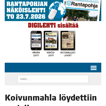
Koi­vun­mah­la löy­det­tiin