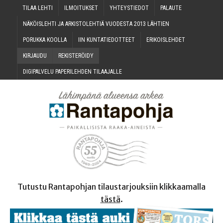
TILAA LEH­TI
ILMOI­TUK­SET
YHTEYS­TIE­DOT
PALAU­TE
NÄKÖIS­LEH­TI JA ARKIS­TO­LEH­TIÄ VUO­DES­TA 2013 LÄHTIEN
PORUK­KA KOOLLA
IIN KUN­TA­TIE­DOT­TEET
ERI­KOIS­LEH­DET
KIR­JAU­DU
REKIS­TE­RÖI­DY
DIGI­PAL­VE­LU PAPE­RI­LEH­DEN TILAAJALLE
Tutustu Rantapohjan tilaustarjouksiin klikkaamalla
tästä
.