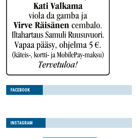
FACE­BOOK
INS­TA­GRAM