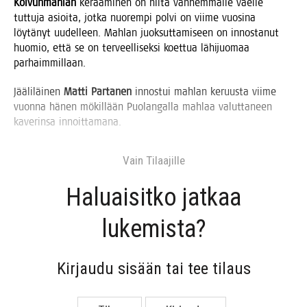
Koi­vun­mah­lan
kerää­mi­nen on nii­tä van­hem­mal­le väel­le
tut­tu­ja asioi­ta, jot­ka nuo­rem­pi pol­vi on vii­me vuo­si­na
löy­tä­nyt uudel­leen. Mah­lan juok­sut­ta­mi­seen on innos­ta­nut
huo­mio, että se on ter­veel­li­sek­si koet­tua lähi­juo­maa
parhaimmillaan.
Jää­li­läi­nen
Mat­ti Par­ta­nen
innos­tui mah­lan keruus­ta vii­me
vuon­na hänen mökil­lään Puo­lan­gal­la mah­laa valut­ta­neen
kave­rin­sa innoittamana.
Vain Tilaa­jil­le
Haluai­sit­ko jat­kaa
lukemista?
Kir­jau­du sisään tai tee tilaus