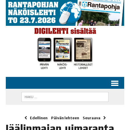
Edellinen
Päivän lehteen
Seuraava
Jää­lin­ma­jan uima­ran­ta