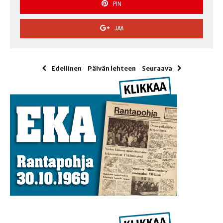
PIN
JAA
Edellinen
Päivän lehteen
Seuraava