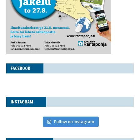
FACE­BOOK
INS­TA­GRAM
Follow on Instagram