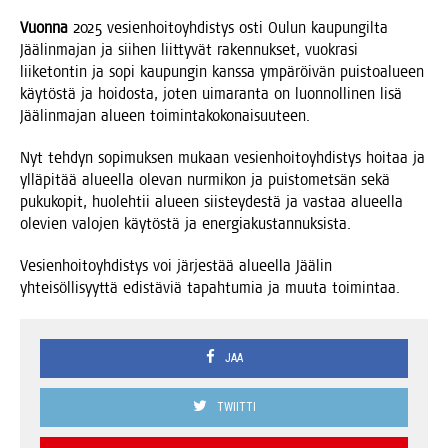
Vuon­na
2025 vesien­hoi­to­yh­dis­tys osti Oulun kau­pun­gil­ta
Jää­lin­ma­jan ja sii­hen liit­ty­vät raken­nuk­set, vuo­kra­si
lii­ke­ton­tin ja sopi kau­pun­gin kans­sa ympä­röi­vän puis­toa­lu­een
käy­tös­tä ja hoi­dos­ta, joten uima­ran­ta on luon­nol­li­nen lisä
Jää­lin­ma­jan alu­een toimintakokonaisuuteen.
Nyt teh­dyn sopi­muk­sen mukaan vesien­hoi­to­yh­dis­tys hoi­taa ja
yllä­pi­tää alu­eel­la ole­van nur­mi­kon ja puis­to­met­sän sekä
puku­ko­pit, huo­leh­tii alu­een siis­tey­des­tä ja vas­taa alu­eel­la
ole­vien valo­jen käy­tös­tä ja energiakustannuksista.
Vesien­hoi­to­yh­dis­tys voi jär­jes­tää alu­eel­la Jää­lin
yhtei­söl­li­syyt­tä edis­tä­viä tapah­tu­mia ja muu­ta toimintaa.
JAA
TWIITTI