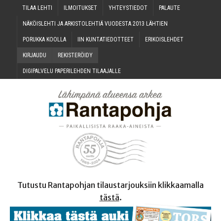
TILAA LEH­TI
ILMOI­TUK­SET
YHTEYS­TIE­DOT
PALAU­TE
NÄKÖIS­LEH­TI JA ARKIS­TO­LEH­TIÄ VUO­DES­TA 2013 LÄHTIEN
PORUK­KA KOOLLA
IIN KUN­TA­TIE­DOT­TEET
ERI­KOIS­LEH­DET
KIR­JAU­DU
REKIS­TE­RÖI­DY
DIGI­PAL­VE­LU PAPE­RI­LEH­DEN TILAAJALLE
Tutustu Rantapohjan tilaustarjouksiin klikkaamalla
tästä
.