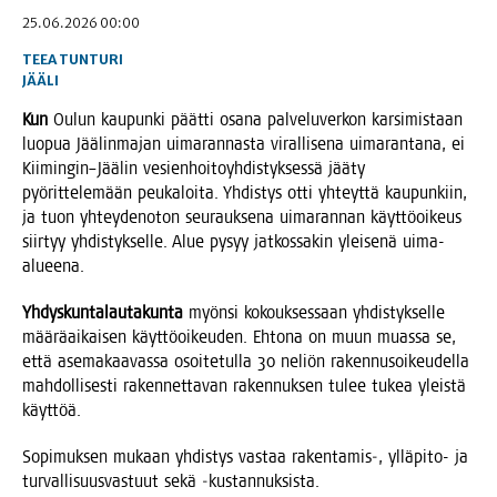
25.06.2026 00:00
TEEA TUNTURI
JÄÄLI
Kun
Oulun kau­pun­ki päät­ti osa­na pal­ve­lu­ver­kon kar­si­mis­taan
luo­pua Jää­lin­ma­jan uima­ran­nas­ta viral­li­se­na uima­ran­ta­na, ei
Kiimingin–Jäälin vesien­hoi­to­yh­dis­tyk­ses­sä jää­ty
pyö­rit­te­le­mään peu­ka­loi­ta. Yhdis­tys otti yhteyt­tä kau­pun­kiin,
ja tuon yhtey­den­o­ton seu­rauk­se­na uima­ran­nan käyt­tö­oi­keus
siir­tyy yhdis­tyk­sel­le. Alue pysyy jat­kos­sa­kin ylei­se­nä uima-
alueena.
Yhdys­kun­ta­lau­ta­kun­ta
myön­si kokouk­ses­saan yhdis­tyk­sel­le
mää­rä­ai­kai­sen käyt­tö­oi­keu­den. Ehto­na on muun muas­sa se,
että ase­ma­kaa­vas­sa osoi­te­tul­la 30 neliön raken­nusoi­keu­del­la
mah­dol­li­ses­ti raken­net­ta­van raken­nuk­sen tulee tukea yleis­tä
käyttöä.
Sopi­muk­sen mukaan yhdis­tys vas­taa rakentamis‑, yllä­pi­to- ja
tur­val­li­suus­vas­tuut sekä ‑kus­tan­nuk­sis­ta.