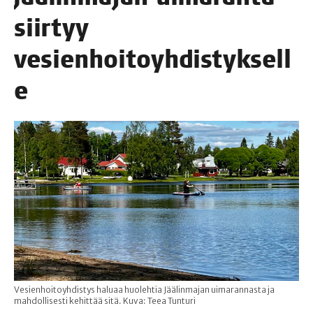
siir­tyy
vesienhoitoyhdistyksell
e
Vesienhoitoyhdistys haluaa huolehtia Jäälinmajan uimarannasta ja
mahdollisesti kehittää sitä. Kuva: Teea Tunturi