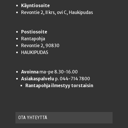
Käyntiosoite
Revontie 2, II krs, ovi C, Haukipudas
Postiosoite
Rantapohja
Revontie 2, 90830
HAUKIPUDAS
Avoinna
ma-pe 8.30-16.00
Asiakaspalvelu
p. 044-714 7800
Rantapohja ilmestyy torstaisin
OTA YHTEYT­TÄ