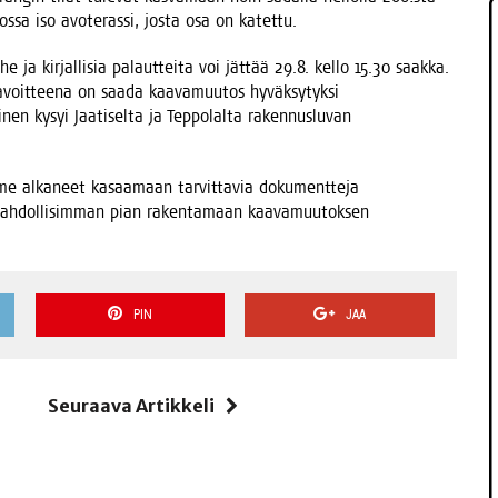
s­sa iso avo­te­ras­si, jos­ta osa on katettu.
e ja kir­jal­li­sia palaut­tei­ta voi jät­tää 29.8. kel­lo 15.30 saak­ka.
avoit­tee­na on saa­da kaa­va­muu­tos hyväk­sy­tyk­si
nen kysyi Jaa­ti­sel­ta ja Tep­po­lal­ta raken­nus­lu­van
me alka­neet kasaa­maan tar­vit­ta­via doku­ment­te­ja
 mah­dol­li­sim­man pian raken­ta­maan kaa­va­muu­tok­sen
PIN
JAA
i
Seuraava Artikkeli