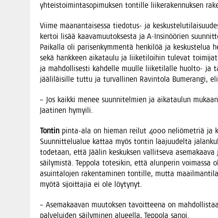
yhteis­toi­min­ta­so­pi­muk­sen ton­til­le lii­ke­ra­ken­nuk­sen r
Vii­me maa­nan­tai­ses­sa tie­do­tus- ja kes­kus­te­lu­ti­lai­suu­
ker­toi lisää kaa­va­muu­tok­ses­ta ja A‑Insinöörien suun­nit­te
Pai­kal­la oli pari­sen­kym­men­tä hen­ki­löä ja kes­kus­te­lua h
sekä hank­keen aika­tau­lu ja lii­ke­ti­loi­hin tule­vat toi­mi­jat
ja mah­dol­li­ses­ti kah­del­le muul­le lii­ke­ti­lal­le huol­to- j
jää­li­läi­sil­le tut­tu ja tur­val­li­nen Ravin­to­la Bume­ran­gi,
– Jos kaik­ki menee suun­ni­tel­mien ja aika­tau­lun mukaan, P
Jaa­ti­nen hymyili.
Ton­tin
pin­ta-ala on hie­man rei­lut 4000 neliö­met­riä ja ko
Suun­nit­te­lua­lue kat­taa myös ton­tin laa­juu­del­ta jalan­ku­l
tode­taan, että Jää­lin kes­kuk­sen val­lit­se­va ase­ma­kaa­va j
säi­ly­mis­tä. Tep­po­la tote­si­kin, että alun­pe­rin voi­mas­sa o
asuin­ta­lo­jen raken­ta­mi­nen ton­til­le, mut­ta maa­il­man­t
myö­tä sijoit­ta­jia ei ole löytynyt.
– Ase­ma­kaa­van muu­tok­sen tavoit­tee­na on mah­dol­lis­taa ha
pal­ve­lui­den säi­ly­mi­nen alu­eel­la, Tep­po­la sanoi.