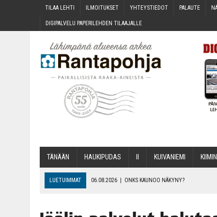
TILAA LEH­TI
ILMOI­TUK­SET
YHTEYS­TIE­DOT
PALAU­TE
NÄ
DIGI­PAL­VE­LU PAPE­RI­LEH­DEN TILAAJALLE
TÄNÄÄN
HAU­KI­PU­DAS
II
KUI­VA­NIE­MI
KII­MIN
LUETUIMMAT
06.08.2026
|
ONKS KAU­NOO NÄKYNY?
06.08.2026
|
MAKA­RO­NI­LAA­TI­KOL­LA ARKEEN
06.08.2026
|
OPIN­TOI­HIN KAN­SA­LAIS­OPIS­TOS­SA VOI SAA­DA AVUSTU