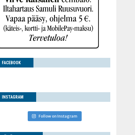
FACE­BOOK
INS­TA­GRAM
Follow on Instagram