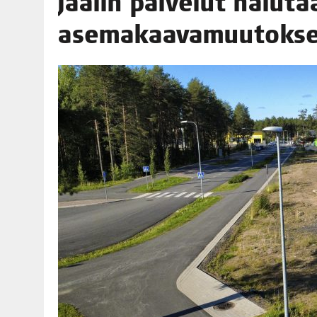
Jää­lin pal­ve­lut halu­ta
06.08.2026
|
TOI­VEI­DEN KOTI IISTÄ!
asemakaavamuutokse
06.08.2026
|
KII­MIN­KI­PÄI­VÄT JÄR­JES­TE­TÄÄN PERIN­TEI­TÄ KUNNIOIT