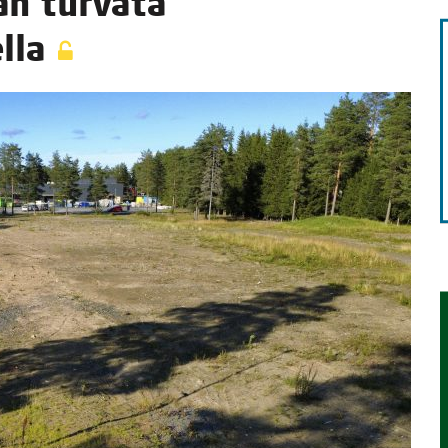
an tur­va­ta
lla
TAEN