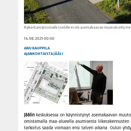
Rakentamattomalle tontille ei ole asemakaavan muutoksella me
14.08.2025 00:00
ANU KAUPPILA
AJANKOHTAISTA
JÄÄLI
Jää­lin
kes­kuk­ses­sa on käyn­nis­ty­nyt ase­ma­kaa­van muu­to
omis­ta­mal­la maa-alu­eel­la asu­mi­ses­ta lii­ke­ra­ken­nus­ten k
tar­koi­tus saa­da voi­maan ensi tal­ven aika­na. Oulun yhdys­