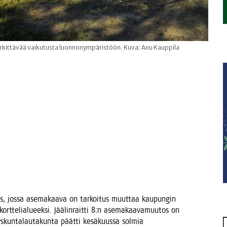
rkittävää vaikutusta luonnonympäristöön. Kuva: Anu Kauppila
s, jos­sa ase­ma­kaa­va on tar­koi­tus muut­taa kau­pun­gin
ort­te­lia­lu­eek­si. Jää­lin­rait­ti 8:n ase­ma­kaa­va­muu­tos on
kun­ta­lau­ta­kun­ta päät­ti kesä­kuus­sa sol­mia