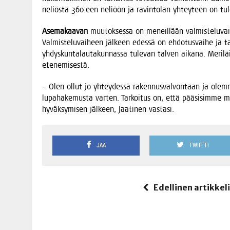
neliös­tä 360:een neli­öön ja ravin­to­lan yhtey­teen on tulo
Ase­ma­kaa­van
muu­tok­ses­sa on meneil­lään val­mis­te­lu­vai­h
Val­mis­te­lu­vai­heen jäl­keen edes­sä on ehdo­tus­vai­he ja t
yhdys­kun­ta­lau­ta­kun­nas­sa tule­van tal­ven aika­na. Meri­läi­
etenemisestä.
– Olen ollut jo yhtey­des­sä raken­nus­val­von­taan ja olem­
lupa­ha­ke­mus­ta var­ten. Tar­koi­tus on, että pää­si­sim­me
hyväk­sy­mi­sen jäl­keen, Jaa­ti­nen vastasi.
JAA
TWIITTI
Edellinen artikkel