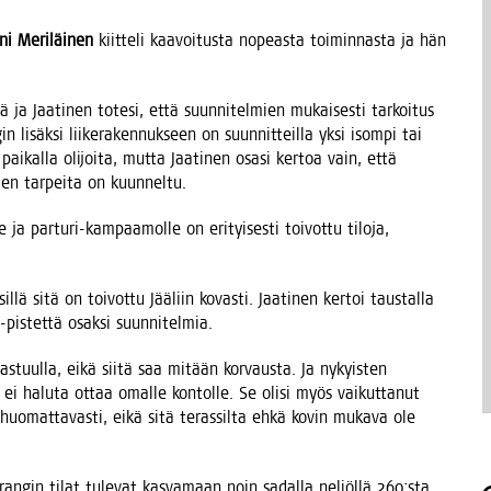
ni Meri­läi­nen
kiit­te­li kaa­voi­tus­ta nopeas­ta toi­min­nas­ta ja hän
­tä ja Jaa­ti­nen tote­si, että suun­ni­tel­mien mukai­ses­ti tar­koi­tus
 lisäk­si lii­ke­ra­ken­nuk­seen on suun­nit­teil­la yksi isom­pi tai
t pai­kal­la oli­joi­ta, mut­ta Jaa­ti­nen osa­si ker­toa vain, että
is­ten tar­pei­ta on kuunneltu.
 ja par­tu­ri-kam­paa­mol­le on eri­tyi­ses­ti toi­vot­tu tilo­ja,
l­lä sitä on toi­vot­tu Jää­liin kovas­ti. Jaa­ti­nen ker­toi taus­tal­la
a-pis­tet­tä osak­si suunnitelmia.
vas­tuul­la, eikä sii­tä saa mitään kor­vaus­ta. Ja nykyis­ten
 ei halu­ta ottaa omal­le kon­tol­le. Se oli­si myös vai­kut­ta­nut
yt huo­mat­ta­vas­ti, eikä sitä teras­sil­ta ehkä kovin muka­va ole
­ran­gin tilat tule­vat kas­va­maan noin sadal­la neliöl­lä 260:sta