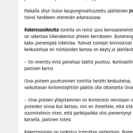
Pai­kal­la ollut Oulun kau­pun­gin­val­tuu­tet­tu jää­li­läi­nen
Jo
toi­voi hank­keen ete­ne­vän aikataulussa.
Raken­nusoi­keut­ta
ton­til­la on rei­lut 1200 ker­ro­sa­la­ne­liö
on raken­taa lii­ke­ra­ken­nus yhteen ker­rok­seen. Bume­ran­gin
kak­si pie­nem­pää lii­ke­ti­laa. Tule­vat toi­mi­jat kiin­nos­ti­va
kes­kus­te­lu­ja eri toi­mi­joi­den kans­sa on käy­ty ja jää­li­lä
– On mie­tit­ty mitä pal­ve­lu­ja tääl­tä puut­tuu. Kun­to­sa­lil­le
Jaa­ti­nen kertoi.
Oiva-pis­teen puut­tu­mi­nen ton­til­ta herät­ti kes­kus­te­lua, si
vai­kut­ta­van kiin­teis­töyh­tiön pää­tös olla otta­mat­ta Oiv
– Oiva-pis­teen yllä­pi­tä­mi­nen on kiin­teis­tön omis­ta­jan 
pis­tei­den sii­voa kun kat­soo, niin en ihmet­te­le, että sitä
suun­ni­tel­miin siten, että park­ki­paik­ka oli­si pie­nen­ty­n
kat­sel­la, Jaa­ti­nen totesi.
Raken­ta­mi­nen on tar­koi­tus toteut­taa vai­heit­tain. Bume