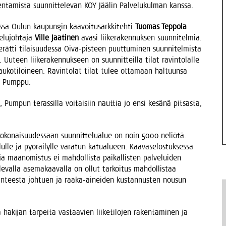
aken­ta­mis­ta suun­nit­te­le­van KOY Jää­lin Pal­ve­lu­kul­man kanssa.
des­sa Oulun kau­pun­gin kaa­voi­tusark­ki­teh­ti
Tuo­mas Tep­po­la
­lu­joh­ta­ja
Vil­le Jaa­ti­nen
ava­si lii­ke­ra­ken­nuk­sen suun­ni­tel­mia.
erät­ti tilai­suu­des­sa Oiva-pis­teen puut­tu­mi­nen suun­ni­tel­mis­ta
. Uuteen lii­ke­ra­ken­nuk­seen on suun­nit­teil­la tilat ravin­to­lal­le
a tau­ko­ti­loi­neen. Ravin­to­lat tilat tulee otta­maan hal­tuun­sa
 eli Pumppu.
um­pun teras­sil­la voi­tai­siin naut­tia jo ensi kesä­nä pit­sas­ta,
ko­nai­suu­des­saan suun­nit­te­lua­lue on noin 5000 neliö­tä.
ul­le ja pyö­räi­lyl­le vara­tun katua­lu­een. Kaa­va­se­los­tuk­ses­sa
a maa­no­mis­tus ei mah­dol­lis­ta pai­kal­lis­ten pal­ve­lui­den
le­val­la ase­ma­kaa­val­la on ollut tar­koi­tus mah­dol­lis­taa
i­lan­tees­ta joh­tuen ja raa­ka-ainei­den kus­tan­nus­ten nousun
ki­jan tar­pei­ta vas­taa­vien lii­ke­ti­lo­jen raken­ta­mi­nen ja