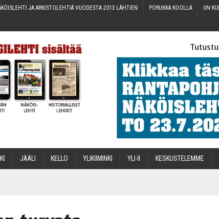
KÖIS­LEH­TI JA ARKIS­TO­LEH­TIÄ VUO­DES­TA 2013 LÄHTIEN
PORUK­KA KOOLLA
IIN KU
Tutustu
­KI
JÄÄ­LI
KEL­LO
YLI­KII­MIN­KI
YLI-II
KES­KUS­TE­LEM­ME
STA