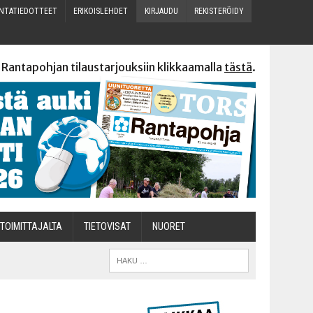
N­TA­TIE­DOT­TEET
ERI­KOIS­LEH­DET
KIR­JAU­DU
REKIS­TE­RÖI­DY
 Rantapohjan tilaustarjouksiin klikkaamalla
tästä
.
TOI­MIT­TA­JAL­TA
TIETOVISAT
NUO­RET