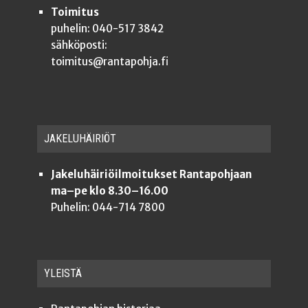
Toimitus
puhelin: 040-517 3842
sähköposti:
toimitus@rantapohja.fi
JAKE­LU­HÄI­RIÖT
Jakeluhäiriöilmoitukset Rantapohjaan
ma–pe klo 8.30–16.00
Puhelin: 044-714 7800
YLEISTÄ