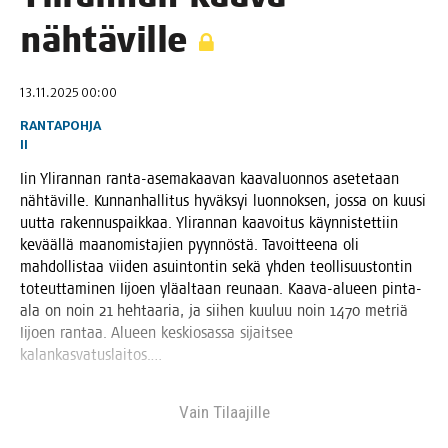
nähtäville
13.11.2025 00:00
RANTAPOHJA
II
Iin Yli­ran­nan ran­ta-ase­ma­kaa­van kaa­va­luon­nos ase­te­taan
näh­tä­vil­le. Kun­nan­hal­li­tus hyväk­syi luon­nok­sen, jos­sa on kuusi
uut­ta raken­nus­paik­kaa. Yli­ran­nan kaa­voi­tus käyn­nis­tet­tiin
kevääl­lä maa­no­mis­ta­jien pyyn­nös­tä. Tavoit­tee­na oli
mah­dol­lis­taa vii­den asuin­ton­tin sekä yhden teol­li­suus­ton­tin
toteut­ta­mi­nen Iijoen ylä­al­taan reu­naan. Kaa­va-alu­een pin­ta-
ala on noin 21 heh­taa­ria, ja sii­hen kuu­luu noin 1470 met­riä
Iijoen ran­taa. Alu­een kes­kio­sas­sa sijait­see
kalankasvatuslaitos.…
Vain Tilaa­jil­le