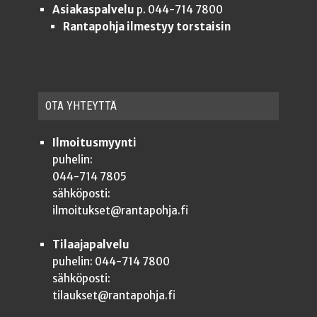
Asiakaspalvelu
p. 044-714 7800
Rantapohja ilmestyy torstaisin
OTA YHTEYT­TÄ
Ilmoitusmyynti
puhelin:
044-714 7805
sähköposti:
ilmoitukset@rantapohja.fi
Tilaajapalvelu
puhelin: 044-714 7800
sähköposti:
tilaukset@rantapohja.fi