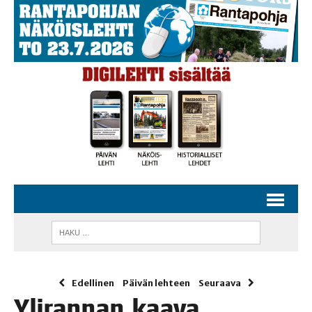
Edellinen
Päivän lehteen
Seuraava
Yli­ran­nan kaa­va