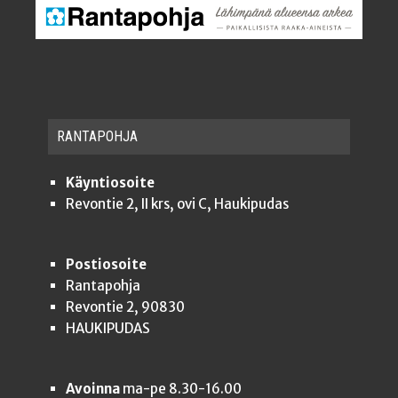
RAN­TA­POH­JA
Käyntiosoite
Revontie 2, II krs, ovi C, Haukipudas
Postiosoite
Rantapohja
Revontie 2, 90830
HAUKIPUDAS
Avoinna
ma-pe 8.30-16.00