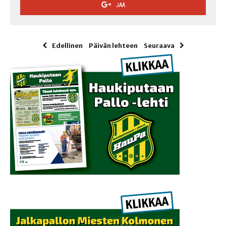
JAA
Edellinen
Päivän lehteen
Seuraava