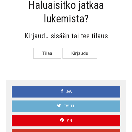
Haluai­sit­ko jat­kaa
lukemista?
Kir­jau­du sisään tai tee tilaus
Tilaa
Kir­jau­du
JAA
TWIITTI
PIN