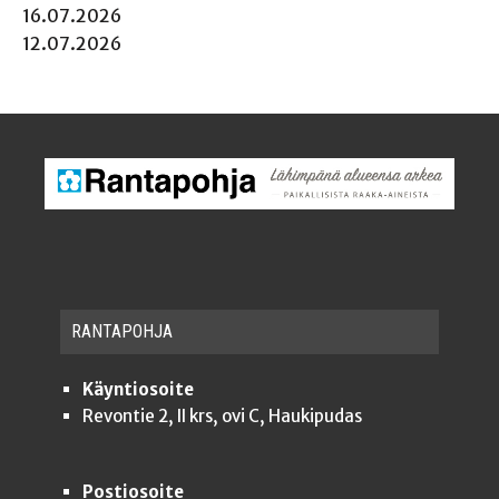
16.07.2026
12.07.2026
RAN­TA­POH­JA
Käyntiosoite
Revontie 2, II krs, ovi C, Haukipudas
Postiosoite