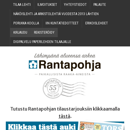
TILAA LEH­TI
ILMOI­TUK­SET
YHTEYS­TIE­DOT
PALAU­TE
NÄKÖIS­LEH­TI JA ARKIS­TO­LEH­TIÄ VUO­DES­TA 2013 LÄHTIEN
PORUK­KA KOOLLA
IIN KUN­TA­TIE­DOT­TEET
ERI­KOIS­LEH­DET
KIR­JAU­DU
REKIS­TE­RÖI­DY
DIGI­PAL­VE­LU PAPE­RI­LEH­DEN TILAAJALLE
Tutustu Rantapohjan tilaustarjouksiin klikkaamalla
tästä
.