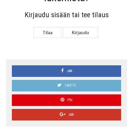
Kir­jau­du sisään tai tee tilaus
Tilaa
Kir­jau­du
JAA
TWIITTI
PIN
JAA