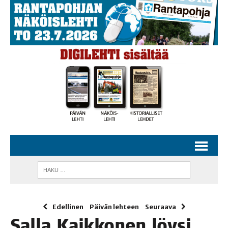
Edellinen
Päivän lehteen
Seuraava
Sal­la Kaik­ko­nen löy­si