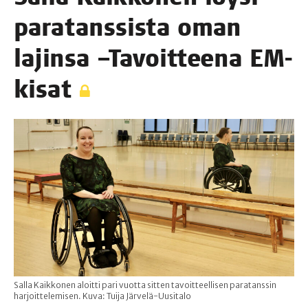
para­tans­sis­ta oman
lajin­sa –Tavoit­tee­na EM-
kisat
Salla Kaikkonen aloitti pari vuotta sitten tavoitteellisen paratanssin
harjoittelemisen. Kuva: Tuija Järvelä-Uusitalo