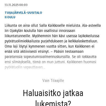
13.11.2025 00:03
TUIJA JÄRVELÄ-UUSITALO
II
OULU
Lii­kun­ta on aina ollut Sal­la Kaik­ko­sel­le mie­luis­ta. Ala-asteel­la
Iin Oja­ky­län kou­lul­la hän osal­lis­tui innois­saan
lii­kun­ta­tun­neil­le. Myö­hem­min hän kävi useis­sa laji­ko­kei­luis­sa
pyö­rä­tuo­li­miek­kai­lus­ta pur­jeh­duk­seen ja kelk­ka­las­ket­te­luun.
Oma laji löy­tyi kym­me­nen vuot­ta sit­ten, kun Kaik­ko­nen ei
enää sitä aktii­vi­ses­ti etsi­nyt. – Pää­sin tes­taa­maan
para­tans­sia sopeu­tu­mis­val­men­nus­kurs­sil­la. Se oli rak­kaut­ta
ensi sil­mäyk­sel­lä, tämä on mun jut­tu­ni. Kaik­ko­nen huo­ma­si
pyö­rä­tuo­lin vapauttavan…
Vain Tilaa­jil­le
Haluai­sit­ko jat­kaa
lukemista?