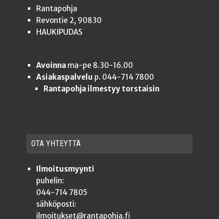
Rantapohja
Revontie 2, 90830
HAUKIPUDAS
Avoinna
ma-pe 8.30-16.00
Asiakaspalvelu
p. 044-714 7800
Rantapohja ilmestyy torstaisin
OTA YHTEYT­TÄ
Ilmoitusmyynti
puhelin:
044-714 7805
sähköposti:
ilmoitukset@rantapohja.fi