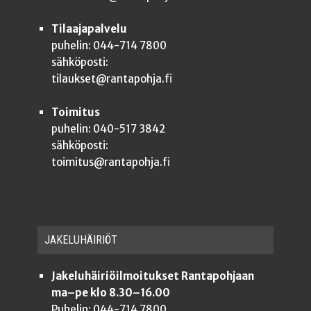
Tilaajapalvelu
puhelin: 044-714 7800
sähköposti:
tilaukset@rantapohja.fi
Toimitus
puhelin: 040-517 3842
sähköposti:
toimitus@rantapohja.fi
JAKE­LU­HÄI­RIÖT
Jakeluhäiriöilmoitukset Rantapohjaan
ma–pe klo 8.30–16.00
Puhelin: 044-714 7800