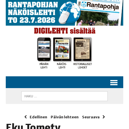
Edellinen
Päivän lehteen
Seuraava
Eku Tome­ty