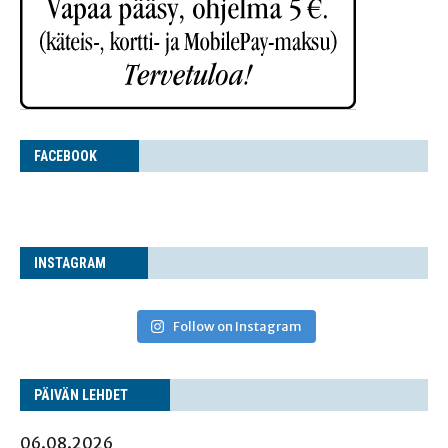
FACE­BOOK
INS­TA­GRAM
Follow on Instagram
PÄI­VÄN LEHDET
06.08.2026