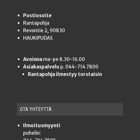
Postiosoite
Rantapohja
Revontie 2, 90830
HAUKIPUDAS
Avoinna
ma-pe 8.30-16.00
Asiakaspalvelu
p. 044-714 7800
Rantapohja ilmestyy torstaisin
OTA YHTEYT­TÄ
Ilmoitusmyynti
puhelin: