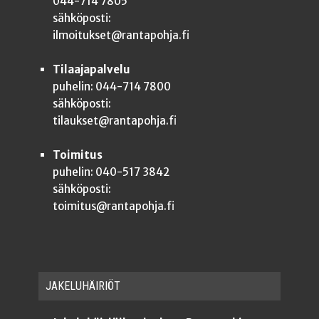
044-714 7805
sähköposti:
ilmoitukset@rantapohja.fi
Tilaajapalvelu
puhelin: 044-714 7800
sähköposti:
tilaukset@rantapohja.fi
Toimitus
puhelin: 040-517 3842
sähköposti:
toimitus@rantapohja.fi
JAKE­LU­HÄI­RIÖT