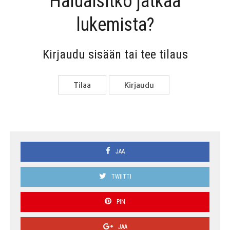
Haluai­sit­ko jat­kaa
lukemista?
Kir­jau­du sisään tai tee tilaus
Tilaa
Kir­jau­du
JAA
TWIITTI
PIN
JAA