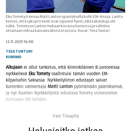
Eku Tomety treenaa Matti Lanton opastuksella kohti EM-kisoja. Lantto
kertoo, että syksyn treenit ovat sujuneet hyvin, eikä takaiskuja ole
tullut. Tomety on Lanton mukaan kovassa kunnossa ja valmiina
ottamaan mittaa kansainvälisestä tasosta. Kuvat: Teea Tunturi
12.11.2025 16:00
TEEA TUNTURI
KIIMINKI
Alku­jaan
ei ollut tar­koi­tus, että kii­min­ki­läi­nen B‑junioreissa
nyrk­kei­le­vä
Eku Tome­ty
osal­lis­tui­si tämän vuo­den EM-
kil­pai­lui­hin Sak­sas­sa. Nyrk­kei­ly­lii­ton edus­ta­jat sai­vat
kui­ten­kin val­men­ta­ja
Mat­ti Lan­ton
pyör­tä­mään pää­tök­sen­sä,
ja nyt Raa­hen Nyrk­kei­li­jöi­tä edus­ta­va Tome­ty vii­meis­te­lee
kun­to­aan EM-kehään.
Vain Tilaa­jil­le