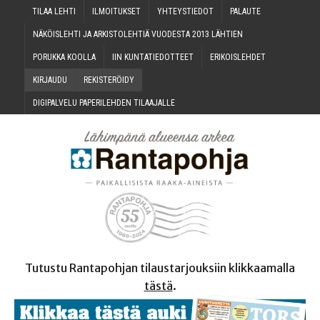
TILAA LEH­TI
ILMOI­TUK­SET
YHTEYS­TIE­DOT
PALAU­TE
NÄKÖIS­LEH­TI JA ARKIS­TO­LEH­TIÄ VUO­DES­TA 2013 LÄHTIEN
PORUK­KA KOOLLA
IIN KUN­TA­TIE­DOT­TEET
ERI­KOIS­LEH­DET
KIR­JAU­DU
REKIS­TE­RÖI­DY
DIGI­PAL­VE­LU PAPE­RI­LEH­DEN TILAAJALLE
Tutustu Rantapohjan tilaustarjouksiin klikkaamalla
tästä
.