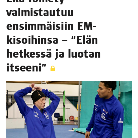
val­mis­tau­tuu
ensim­mäi­siin EM-
kisoi­hin­sa – “Elän
het­kes­sä ja luo­tan
itseeni”