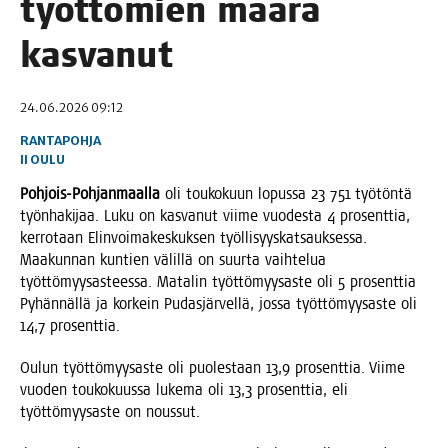
työt­tö­mien mää­rä
kasvanut
24.06.2026 09:12
RANTAPOHJA
II
OULU
Poh­jois-Poh­jan­maal­la
oli tou­ko­kuun lopus­sa 23 751 työ­tön­tä
työn­ha­ki­jaa. Luku on kas­va­nut vii­me vuo­des­ta 4 pro­sent­tia,
ker­ro­taan Elin­voi­ma­kes­kuk­sen työl­li­syys­kat­sauk­ses­sa.
Maa­kun­nan kun­tien välil­lä on suur­ta vaih­te­lua
työt­tö­myy­sas­tees­sa. Mata­lin työt­tö­myy­sas­te oli 5 pro­sent­tia
Pyhän­näl­lä ja kor­kein Pudas­jär­vel­lä, jos­sa työt­tö­myy­sas­te oli
14,7 prosenttia.
Oulun työt­tö­myy­sas­te oli puo­les­taan 13,9 pro­sent­tia. Vii­me
vuo­den tou­ko­kuus­sa luke­ma oli 13,3 pro­sent­tia, eli
työt­tö­myy­sas­te on noussut.