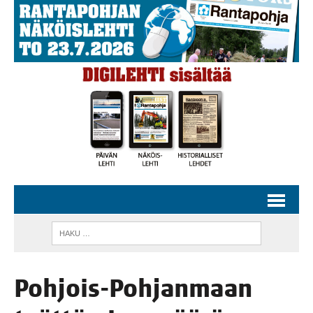
Poh­jois-Poh­jan­maan