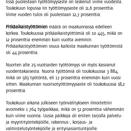
Iis­sä puo­les­taan työt­tö­myy­sas­te on las­ke­nut vii­me vuo­des­ta.
Tou­ko­kuun lopus­sa Iin työt­tö­myy­sas­te oli 11,6 pro­sent­tia.
Vii­me vuo­den tulos oli puo­les­taan 12,7 prosenttia.
Pit­kä­ai­kais­työt­tö­mien
mää­rä on maa­kun­nas­sa edel­leen
kor­kea. Tou­ko­kuus­sa pit­kä­ai­kais­työt­tö­miä oli 10 445, mikä on
12 pro­sent­tia enem­män kuin vuot­ta aiem­min.
Pit­kä­ai­kais­työt­tö­mien osuus kai­kis­ta maa­kun­nan työt­tö­mis­tä
oli 44 prosenttia.
Nuor­ten alle 25-vuo­tiai­den työt­tö­myys on myös kas­va­nut
vuo­den­ta­kai­ses­ta. Nuo­ria työt­tö­miä oli tou­ko­kuus­sa 3 884,
mikä on 563 työ­tön­tä, eli 17 pro­sent­tia enem­män kuin vuo­si
sit­ten. Maa­kun­nan nuo­ri­so­työt­tö­myy­sas­te oli tou­ko­kuus­sa 18,2
prosenttia.
Tou­ko­kuun aika­na jul­ki­seen työn­vä­li­tyk­seen ilmoi­tet­tiin
avoi­mek­si 1 764 työ­paik­kaa, mikä on 51 pro­sent­tia vähem­män
kuin vii­me vuon­na. Uusia paik­ko­ja oli eni­ten tar­jol­la pal­ve­lu-
ja myyn­ti­työn­te­ki­jöil­le, rakennus‑, kor­jaus- ja
val­mis­te­lu­työn­te­ki­jöil­le ja erityisasiantuntijoille.