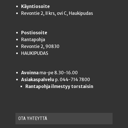
Käyntiosoite
Revontie 2, II krs, ovi C, Haukipudas
Postiosoite
Rantapohja
Revontie 2, 90830
HAUKIPUDAS
Avoinna
ma-pe 8.30-16.00
Asiakaspalvelu
p. 044-714 7800
Rantapohja ilmestyy torstaisin
OTA YHTEYT­TÄ