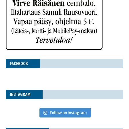
FACE­BOOK
INS­TA­GRAM
Follow on Instagram