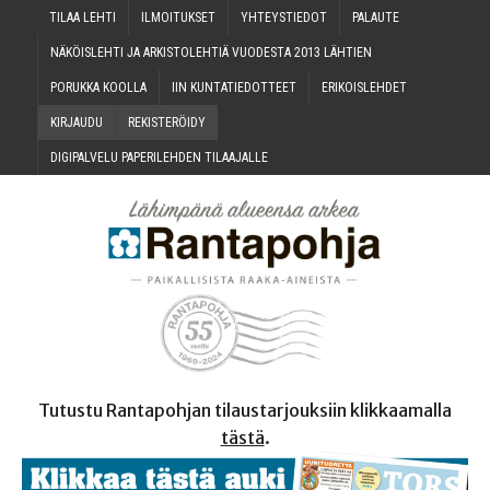
TILAA LEH­TI
ILMOI­TUK­SET
YHTEYS­TIE­DOT
PALAU­TE
NÄKÖIS­LEH­TI JA ARKIS­TO­LEH­TIÄ VUO­DES­TA 2013 LÄHTIEN
PORUK­KA KOOLLA
IIN KUN­TA­TIE­DOT­TEET
ERI­KOIS­LEH­DET
KIR­JAU­DU
REKIS­TE­RÖI­DY
DIGI­PAL­VE­LU PAPE­RI­LEH­DEN TILAAJALLE
Tutustu Rantapohjan tilaustarjouksiin klikkaamalla
tästä
.