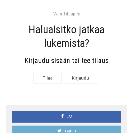
Vain Tilaa­jil­le
Haluai­sit­ko jat­kaa
lukemista?
Kir­jau­du sisään tai tee tilaus
Tilaa
Kir­jau­du
JAA
TWIITTI