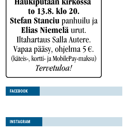
FACE­BOOK
INS­TA­GRAM