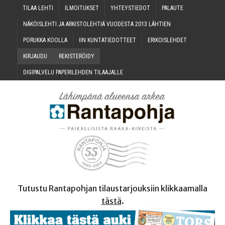
TILAA LEH­TI
ILMOI­TUK­SET
YHTEYS­TIE­DOT
PALAU­TE
NÄKÖIS­LEH­TI JA ARKIS­TO­LEH­TIÄ VUO­DES­TA 2013 LÄHTIEN
PORUK­KA KOOLLA
IIN KUN­TA­TIE­DOT­TEET
ERI­KOIS­LEH­DET
KIR­JAU­DU
REKIS­TE­RÖI­DY
DIGI­PAL­VE­LU PAPE­RI­LEH­DEN TILAAJALLE
Tutustu Rantapohjan tilaustarjouksiin klikkaamalla
tästä
.