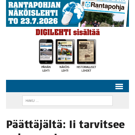
Päät­tä­jäl­tä: Ii tar­vit­see