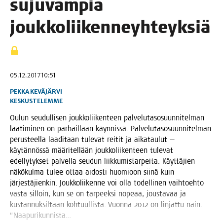
suju­vam­pia
joukkoliikenneyhteyksiä
05.12.2017 10:51
PEKKA KEVÄJÄRVI
KESKUSTELEMME
Oulun seu­dul­li­sen jouk­ko­lii­ken­teen pal­ve­lu­ta­so­suun­ni­tel­man
laa­ti­mi­nen on par­hail­laan käyn­nis­sä. Pal­ve­lu­ta­so­suun­ni­tel­man
perus­teel­la laa­di­taan tule­vat rei­tit ja aika­tau­lut —
käy­tän­nös­sä mää­ri­tel­lään jouk­ko­lii­ken­teen tule­vat
edel­ly­tyk­set pal­vel­la seu­dun liik­ku­mis­tar­pei­ta. Käyt­tä­jien
näkö­kul­ma tulee ottaa aidos­ti huo­mioon sii­nä kuin
jär­jes­tä­jien­kin. Jouk­ko­lii­ken­ne voi olla todel­li­nen vaih­toeh­to
vas­ta sil­loin, kun se on tar­peek­si nope­aa, jous­ta­vaa ja
kus­tan­nuk­sil­taan koh­tuul­lis­ta. Vuon­na 2012 on lin­jat­tu näin:
”Naa­pu­ri­kun­nis­ta…