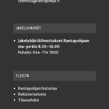
toimitus@rantapohja.fi
JAKE­LU­HÄI­RIÖT
Jakeluhäiriöilmoitukset Rantapohjaan
ma–pe klo 8.30–16.00
Puhelin: 044-714 7800
YLEISTÄ
Ran­ta­poh­jan historiaa
Rekis­te­ri­se­los­te
Tilauseh­dot