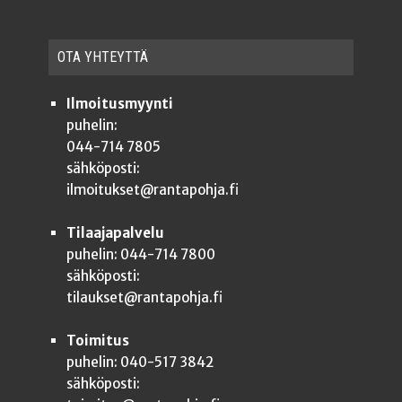
OTA YHTEYT­TÄ
Ilmoitusmyynti
puhelin:
044-714 7805
sähköposti:
ilmoitukset@rantapohja.fi
Tilaajapalvelu
puhelin: 044-714 7800
sähköposti:
tilaukset@rantapohja.fi
Toimitus
puhelin: 040-517 3842
sähköposti: