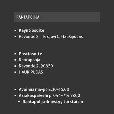
RAN­TA­POH­JA
Käyntiosoite
Revontie 2, II krs, ovi C, Haukipudas
Postiosoite
Rantapohja
Revontie 2, 90830
HAUKIPUDAS
Avoinna
ma-pe 8.30-16.00
Asiakaspalvelu
p. 044-714 7800
Rantapohja ilmestyy torstaisin