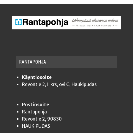
RAN­TA­POH­JA
Käyntiosoite
Revontie 2, II krs, ovi C, Haukipudas
Postiosoite
Rantapohja
Revontie 2, 90830
HAUKIPUDAS