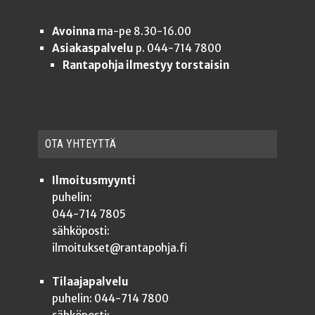
Avoinna
ma-pe 8.30-16.00
Asiakaspalvelu
p. 044-714 7800
Rantapohja ilmestyy torstaisin
OTA YHTEYT­TÄ
Ilmoitusmyynti
puhelin:
044-714 7805
sähköposti:
ilmoitukset@rantapohja.fi
Tilaajapalvelu
puhelin: 044-714 7800