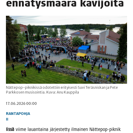
ennä­tys­mää­rä kävijöitä
Nättepop-piknikissä odotettiin erityisesti Suvi Teräsniskan ja Pete
Parkkosen musisointia. Kuva: Anu Kauppila
17.06.2026 00:00
RANTAPOHJA
II
Iis­sä
vii­me lau­an­tai­na jär­jes­tet­ty ilmai­nen Nät­te­pop-pik­nik