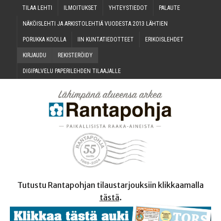
TILAA LEH­TI
ILMOI­TUK­SET
YHTEYS­TIE­DOT
PALAU­TE
NÄKÖIS­LEH­TI JA ARKIS­TO­LEH­TIÄ VUO­DES­TA 2013 LÄHTIEN
PORUK­KA KOOLLA
IIN KUN­TA­TIE­DOT­TEET
ERI­KOIS­LEH­DET
KIR­JAU­DU
REKIS­TE­RÖI­DY
DIGI­PAL­VE­LU PAPE­RI­LEH­DEN TILAAJALLE
Tutustu Rantapohjan tilaustarjouksiin klikkaamalla
tästä
.