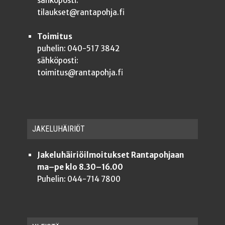
sähköposti:
tilaukset@rantapohja.fi
Toimitus
puhelin: 040-517 3842
sähköposti:
toimitus@rantapohja.fi
JAKE­LU­HÄI­RIÖT
Jakeluhäiriöilmoitukset Rantapohjaan
ma–pe klo 8.30–16.00
Puhelin: 044-714 7800