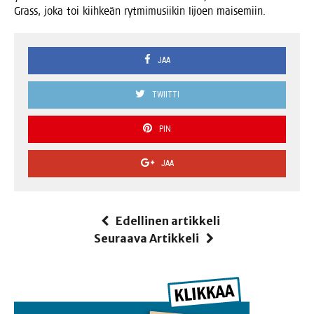
Grass, joka toi kiih­keän ryt­mi­musii­kin Iijoen maisemiin.
JAA
TWIITTI
PIN
JAA
Edellinen artikkeli
Seuraava Artikkeli