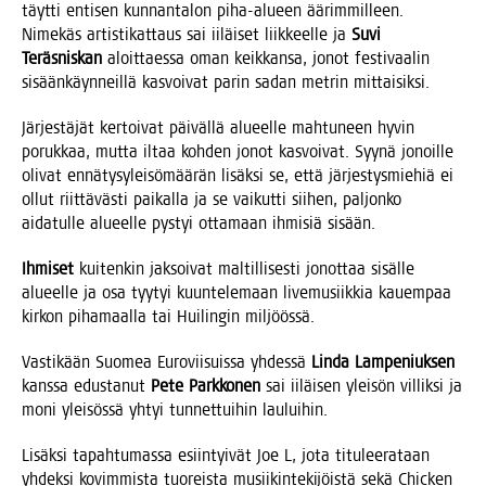
täyt­ti enti­sen kun­nan­ta­lon piha-alu­een äärim­mil­leen.
Nime­käs artis­ti­kat­taus sai iiläi­set liik­keel­le ja
Suvi
Teräs­nis­kan
aloit­taes­sa oman keik­kan­sa, jonot fes­ti­vaa­lin
sisään­käyn­neil­lä kas­voi­vat parin sadan met­rin mittaisiksi.
Jär­jes­tä­jät ker­toi­vat päi­väl­lä alu­eel­le mah­tu­neen hyvin
poruk­kaa, mut­ta iltaa koh­den jonot kas­voi­vat. Syy­nä jonoil­le
oli­vat ennä­ty­sy­lei­sö­mää­rän lisäk­si se, että jär­jes­tys­mie­hiä ei
ollut riit­tä­väs­ti pai­kal­la ja se vai­kut­ti sii­hen, pal­jon­ko
aida­tul­le alu­eel­le pys­tyi otta­maan ihmi­siä sisään.
Ihmi­set
kui­ten­kin jak­soi­vat mal­til­li­ses­ti jonot­taa sisäl­le
alu­eel­le ja osa tyy­tyi kuun­te­le­maan live­musiik­kia kau­em­paa
kir­kon piha­maal­la tai Hui­lin­gin miljöössä.
Vas­ti­kään Suo­mea Euro­vii­suis­sa yhdes­sä
Lin­da Lam­pe­niuk­sen
kans­sa edus­ta­nut
Pete Park­ko­nen
sai iiläi­sen ylei­sön vil­lik­si ja
moni ylei­sös­sä yhtyi tun­net­tui­hin lauluihin.
Lisäk­si tapah­tu­mas­sa esiin­tyi­vät Joe L, jota titu­lee­ra­taan
yhdek­si kovim­mis­ta tuo­reis­ta musii­kin­te­ki­jöis­tä sekä Chic­ken