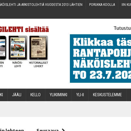
KÖIS­LEH­TI JA ARKIS­TO­LEH­TIÄ VUO­DES­TA 2013 LÄHTIEN
PORUK­KA KOOLLA
IIN KU
Tutustu
­KI
JÄÄ­LI
KEL­LO
YLI­KII­MIN­KI
YLI-II
KES­KUS­TE­LEM­ME
STA
än lehteen
Seuraava