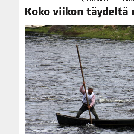
06.08.2026
|
TOI­VEI­DEN KOTI IISTÄ!
Koko vii­kon täy­del­tä
06.08.2026
|
KII­MIN­KI­PÄI­VÄT JÄR­JES­TE­TÄÄN PERIN­TEI­TÄ KUNNIOIT