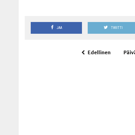
JAA
TWIITTI
Edellinen
Päiv