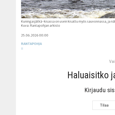
Kuningasjätkä-kisassa on usein kisattu myös sauvonnassa, ja nä
Kuva: Rantapohjan arkisto
25.06.2026 00:00
RANTAPOHJA
II
Vain
Haluai­sit­ko 
Kir­jau­du si
Tilaa