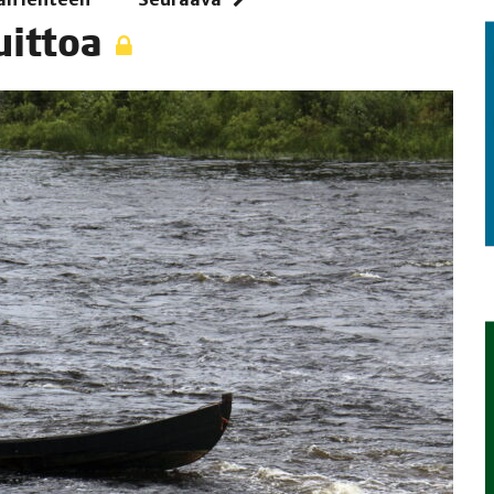
 uittoa
TAEN