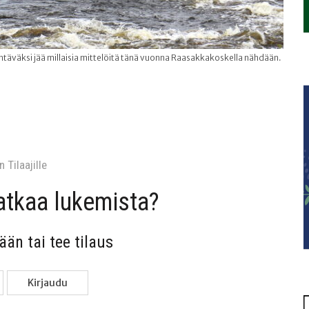
htäväksi jää millaisia mittelöitä tänä vuonna Raasakkakoskella nähdään.
 Tilaa­jil­le
jat­kaa lukemista?
sään tai tee tilaus
Kir­jau­du