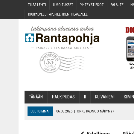
TILAA LEH­TI
ILMOI­TUK­SET
YHTEYS­TIE­DOT
PALAU­TE
NÄ
DIGI­PAL­VE­LU PAPE­RI­LEH­DEN TILAAJALLE
TÄNÄÄN
HAU­KI­PU­DAS
II
KUI­VA­NIE­MI
KII­MIN
LUETUIMMAT
06.08.2026
|
ONKS KAU­NOO NÄKYNY?
06.08.2026
|
MAKA­RO­NI­LAA­TI­KOL­LA ARKEEN
06.08.2026
|
OPIN­TOI­HIN KAN­SA­LAIS­OPIS­TOS­SA VOI SAA­DA AVUSTU
Edellinen
Päiv