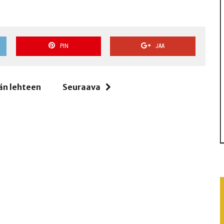
PIN
JAA
än lehteen
Seuraava