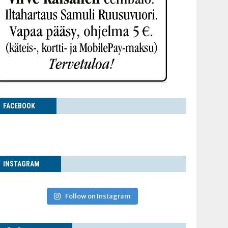
FACE­BOOK
INS­TA­GRAM
Follow on Instagram