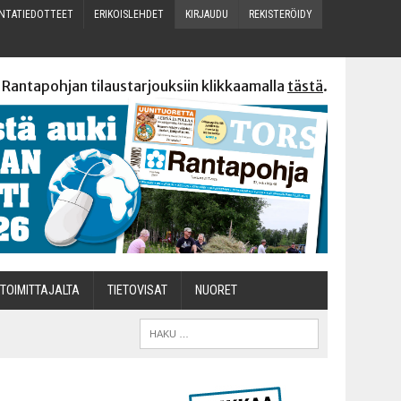
N­TA­TIE­DOT­TEET
ERI­KOIS­LEH­DET
KIR­JAU­DU
REKIS­TE­RÖI­DY
 Rantapohjan tilaustarjouksiin klikkaamalla
tästä
.
TOI­MIT­TA­JAL­TA
TIETOVISAT
NUO­RET