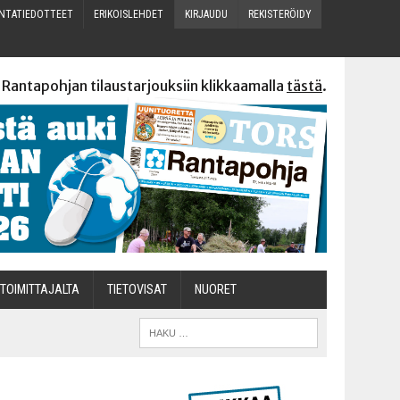
N­TA­TIE­DOT­TEET
ERI­KOIS­LEH­DET
KIR­JAU­DU
REKIS­TE­RÖI­DY
 Rantapohjan tilaustarjouksiin klikkaamalla
tästä
.
TOI­MIT­TA­JAL­TA
TIETOVISAT
NUO­RET