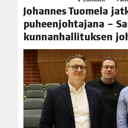
06.08.2026
|
TOI­VEI­DEN KOTI IISTÄ!
Johan­nes Tuo­me­la jat­
06.08.2026
|
KII­MIN­KI­PÄI­VÄT JÄR­JES­TE­TÄÄN PERIN­TEI­TÄ KUNNIOIT
puheen­joh­ta­ja­na – Sa
kun­nan­hal­li­tuk­sen j