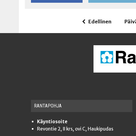
Edellinen
Päiv
RAN­TA­POH­JA
Käyntiosoite
Revontie 2, II krs, ovi C, Haukipudas