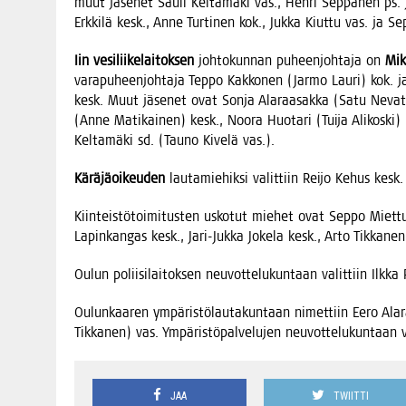
muut jäse­net Sau­li Kel­ta­mä­ki vas., Hen­ri Sep­pä­nen ps. 
Erk­ki­lä kesk., Anne Tur­ti­nen kok., Juk­ka Kiut­tu vas. ja Se
Iin vesi­lii­ke­lai­tok­sen
joh­to­kun­nan puheen­joh­ta­ja on
Mik
vara­pu­heen­joh­ta­ja Tep­po Kak­ko­nen (Jar­mo Lau­ri) kok. j
kesk. Muut jäse­net ovat Son­ja Ala­raa­sak­ka (Satu Neva­ta
(Anne Mati­kai­nen) kesk., Noo­ra Huo­ta­ri (Tui­ja Ali­kos­ki)
Kel­ta­mä­ki sd. (Tau­no Kive­lä vas.).
Kärä­jä­oi­keu­den
lau­ta­mie­hik­si valit­tiin Rei­jo Kehus kesk
Kiin­teis­tö­toi­mi­tus­ten usko­tut mie­het ovat Sep­po Miet­tu
Lapin­kan­gas kesk., Jari-Juk­ka Joke­la kesk., Arto Tik­ka­ne
Oulun polii­si­lai­tok­sen neu­vot­te­lu­kun­taan valit­tiin Ilk­k
Oulun­kaa­ren ympä­ris­tö­lau­ta­kun­taan nimet­tiin Eero Ala­
Tik­ka­nen) vas. Ympä­ris­tö­pal­ve­lu­jen neu­vot­te­lu­kun­taan
JAA
TWIITTI