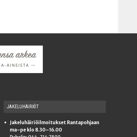
JAKE­LU­HÄI­RIÖT
Jakeluhäiriöilmoitukset Rantapohjaan
ma–pe klo 8.30–16.00