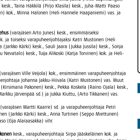
sk., Tai­na Häk­ki­lä (Pir­jo Kla­si­la) kesk., Juha-Mat­ti Paa­so
nen) kok., Min­na Halo­nen (Heli-Han­ne­le Haa­pa­nie­mi) vas. ja
Kehus
(vara­jä­sen Arto Junes) kesk., ensim­mäi­sek­si
ok. ja toi­sek­si vara­pu­heen­joh­ta­jak­si Kat­ri Mus­to­nen (Heli
Jark­ko Kär­ki) kesk., Sau­li Jaa­ra (Juk­ka Jus­si­la) kesk., Son­ja
u Neva­ta­lo) kesk., Tui­ja Ali­kos­ki (Kat­ja Tor­vi­nen) kok. ja Heli-
vara­jä­sen Vil­le Vei­jo­la) kok., ensim­mäi­nen vara­pu­heen­joh­ta­ja
­joh­ta­ja Johan­na Jak­ku-Hii­va­la (Kat­ri Mus­to­nen) vas. Muut
(Kir­si­ma­ria Pako­nen) kesk., Pek­ka Kos­ke­la (Rai­no Oja­la) kesk.,
Mark­ku Jär­ven­pää sd.) ja Juk­ka Kiut­tu, (Arto Tik­ka­nen) vas.
(vara­jä­sen Mart­ti Kaar­re) sd. ja vara­pu­heen­joh­ta­ja Pet­ri
nen (Jark­ko Kär­ki) kesk., Anna Tur­ti­nen (Sep­po Miet­tu­nen)
so (Eija Ala­raa­sak­ka) vihr.
ako­nen
kesk., vara­pu­heen­joh­ta­ja Sir­pa Jääs­ke­läi­nen kok. ja