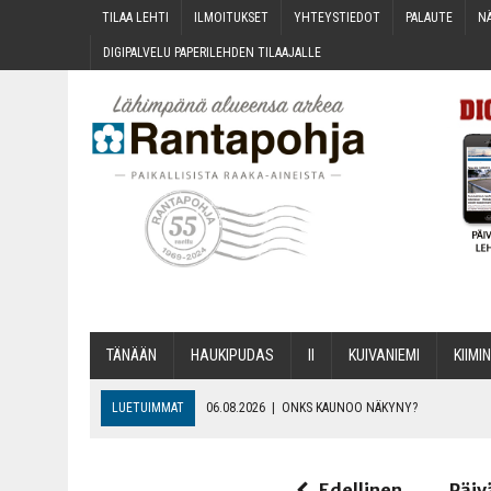
TILAA LEH­TI
ILMOI­TUK­SET
YHTEYS­TIE­DOT
PALAU­TE
NÄ
DIGI­PAL­VE­LU PAPE­RI­LEH­DEN TILAAJALLE
TÄNÄÄN
HAU­KI­PU­DAS
II
KUI­VA­NIE­MI
KII­MIN
LUETUIMMAT
06.08.2026
|
ONKS KAU­NOO NÄKYNY?
06.08.2026
|
MAKA­RO­NI­LAA­TI­KOL­LA ARKEEN
06.08.2026
|
OPIN­TOI­HIN KAN­SA­LAIS­OPIS­TOS­SA VOI SAA­DA AVUSTU
Edellinen
Päiv