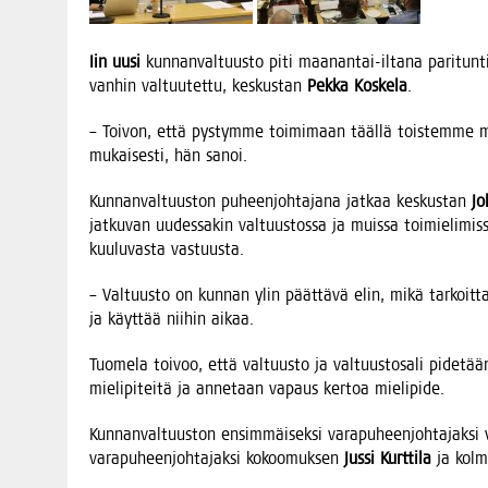
Iin uusi
kun­nan­val­tuus­to piti maa­nan­tai-ilta­na pari­tun­ti­
van­hin val­tuu­tet­tu, kes­kus­tan
Pek­ka Kos­ke­la
.
– Toi­von, että pys­tym­me toi­mi­maan tääl­lä tois­tem­me mie­l
mukai­ses­ti, hän sanoi.
Kun­nan­val­tuus­ton puheen­joh­ta­ja­na jat­kaa kes­kus­tan
Jo
jat­ku­van uudes­sa­kin val­tuus­tos­sa ja muis­sa toi­mie­li­mis
kuu­lu­vas­ta vastuusta.
– Val­tuus­to on kun­nan ylin päät­tä­vä elin, mikä tar­koit­
ja käyt­tää nii­hin aikaa.
Tuo­me­la toi­voo, että val­tuus­to ja val­tuus­to­sa­li pide­tä
mie­li­pi­tei­tä ja anne­taan vapaus ker­toa mielipide.
Kun­nan­val­tuus­ton ensim­mäi­sek­si vara­pu­heen­joh­ta­jak­si 
vara­pu­heen­joh­ta­jak­si kokoo­muk­sen
Jus­si Kurt­ti­la
ja kol­m