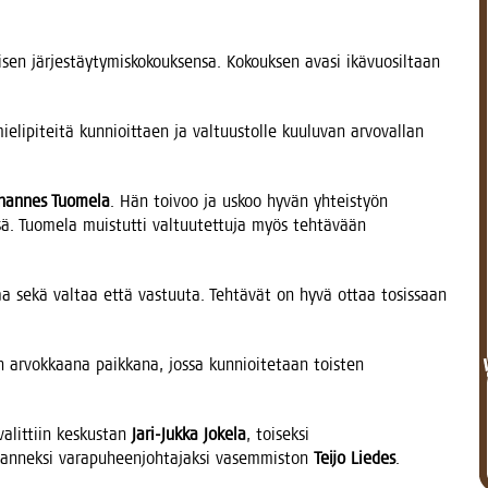
sen jär­jes­täy­ty­mis­ko­kouk­sen­sa. Kokouk­sen ava­si ikä­vuo­sil­taan
i­pi­tei­tä kun­nioit­taen ja val­tuus­tol­le kuu­lu­van arvo­val­lan
han­nes Tuo­me­la
. Hän toi­voo ja uskoo hyvän yhteis­työn
­sä. Tuo­me­la muis­tut­ti val­tuu­tet­tu­ja myös teh­tä­vään
taa sekä val­taa että vas­tuu­ta. Teh­tä­vät on hyvä ottaa tosis­saan
än arvok­kaa­na paik­ka­na, jos­sa kun­nioi­te­taan tois­ten
valit­tiin kes­kus­tan
Jari-Juk­ka Joke­la
, toi­sek­si
an­nek­si vara­pu­heen­joh­ta­jak­si vasem­mis­ton
Tei­jo Lie­des
.