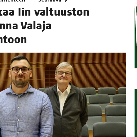
kaa Iin val­tuus­ton
TAEN
n­na Vala­ja
ohtoon