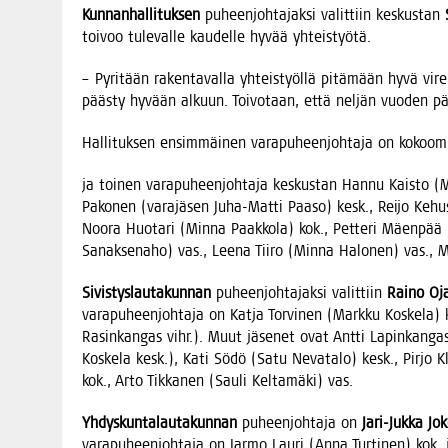
Kun­nan­hal­li­tuk­sen
puheen­joh­ta­jak­si valit­tiin kes­kus­tan
toi­voo tule­val­le kau­del­le hyvää yhteistyötä.
– Pyri­tään raken­ta­val­la yhteis­työl­lä pitä­mään hyvä vire 
pääs­ty hyvään alkuun. Toi­vo­taan, että nel­jän vuo­den 
Hal­li­tuk­sen ensim­mäi­nen vara­pu­heen­joh­ta­ja on kokoo­
ja toi­nen vara­pu­heen­joh­ta­ja kes­kus­tan Han­nu Kais­to (M
Pako­nen (vara­jä­sen Juha-Mat­ti Paa­so) kesk., Rei­jo Kehu
Noo­ra Huo­ta­ri (Min­na Paak­ko­la) kok., Pet­te­ri Mäen­pää 
Sanak­se­na­ho) vas., Lee­na Tii­ro (Min­na Halo­nen) vas., Mar
Sivis­tys­lau­ta­kun­nan
puheen­joh­ta­jak­si valit­tiin
Rai­no Oja
vara­pu­heen­joh­ta­ja on Kat­ja Tor­vi­nen (Mark­ku Kos­ke­la) 
Rasin­kan­gas vihr.). Muut jäse­net ovat Ant­ti Lapin­kan­ga
Kos­ke­la kesk.), Kati Södö (Satu Neva­ta­lo) kesk., Pir­jo Kla­s
kok., Arto Tik­ka­nen (Sau­li Kel­ta­mä­ki) vas.
Yhdys­kun­ta­lau­ta­kun­nan
puheen­joh­ta­ja on
Jari-Juk­ka Jok
vara­pu­heen­joh­ta­ja on Jar­mo Lau­ri (Anna Tur­ti­nen) kok. 