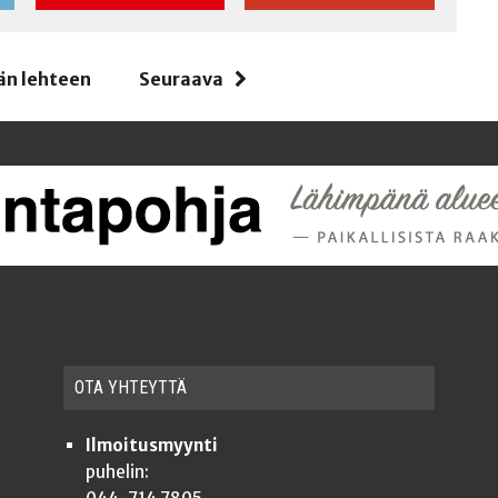
än lehteen
Seuraava
OTA YHTEYT­TÄ
Ilmoitusmyynti
puhelin: