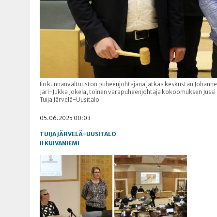
Iin kunnanvaltuuston puheenjohtajana jatkaa keskustan Johan
Jari-Jukka Jokela, toinen varapuheenjohtaja kokoomuksen Jussi 
Tuija Järvelä-Uusitalo
05.06.2025 00:03
TUIJA JÄRVELÄ-UUSITALO
II
KUIVANIEMI