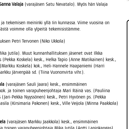
San­na Vala­ja
(vara­jä­sen Satu Neva­ta­lo). Myös hän Vala­ja
ja teke­mi­sen mei­nin­ki yllä Iin kun­nas­sa. Vii­me vuo­si­na on
pääs­tä voim­me olla ylpei­tä tekemisistämme.
muk­sen Pet­ri Ter­vo­nen (Niko Ukkola)
ika Juti­la). Muut kun­nan­hal­li­tuk­sen jäse­net ovat Ilk­ka
s (Pek­ka Kos­ke­la) kesk., Hel­ka Tapio (Anne Mati­kai­nen) kesk.,
(Mark­ku Kos­ke­la) kok., Heli-Han­ne­le Haa­pa­nie­mi (Har­ri
k­ku Jär­ven­pää sd. (Tii­na Vuo­non­vir­ta vihr.).
­la
(vara­jä­sen Sau­li Jaa­ra) kesk., ensim­mäi­nen
kok. ja toi­nen vara­pu­heen­joh­ta­ja Mari Räi­nä vas. (Pau­lii­na
s (Jari-Pek­ka Nyys­sö­nen) kesk., Pet­ri Hyvö­nen ps. (Pek­ka
i­la (Kir­si­ma­ria Pako­nen) kesk., Vil­le Vei­jo­la (Min­na Paak­ko­la)
e­la
(vara­jä­sen Mark­ku Jaak­ko­la) kesk., ensim­mäi­nen
ja toi­nen vara­pu­heen­joh­ta­ja Mika Juti­la (Ant­ti Lapin­kan­gas)