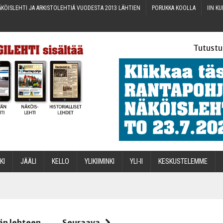
KÖIS­LEH­TI JA ARKIS­TO­LEH­TIÄ VUO­DES­TA 2013 LÄHTIEN
PORUK­KA KOOLLA
IIN KU
Tutustu
­KI
JÄÄ­LI
KEL­LO
YLI­KII­MIN­KI
YLI-II
KES­KUS­TE­LEM­ME
STA
än lehteen
Seuraava