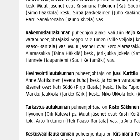
kesk. Muut jäse­net ovat Kir­si­ma­ria Pako­nen (Kati Södö) ke
(Simo Paak­ko­la) kesk., Sir­pa Jääs­ke­läi­nen (Juho Kaa­ki­
Har­ri Sanak­se­na­ho (Tau­no Kive­lä) vas.
Raken­nus­lau­ta­kun­nan
puheen­joh­ta­jak­si valit­tiin
Rei­jo 
vara­pu­heen­joh­ta­jak­si Sep­po Miet­tu­nen (Vil­le Vei­jo­la) k
Paa­so-Ran­ta­la) vas. Muut jäse­net ovat Eero Ala­raa­sak­ka (
Ala­raa­sak­ka (Tai­na Häk­ki­lä) kesk., Jari-Juk­ka Joke­la (Sat
Han­ne­le Haa­pa­nie­mi (Sau­li Kel­ta­mä­ki) vas.
Hyvin­voin­ti­lau­ta­kun­nan
puheen­joh­ta­ja on
Jus­si Kurt­ti­la
(
Anne Mati­kai­nen (Vee­ra Kuha) kesk. ja toi­nen vara­pu­heen
jäse­net ovat Kati Södö (Pir­jo Kla­si­la) kesk., Hel­ka Tapio 
Mark­ku Jaak­ko­la (Jark­ko Kär­ki) kesk., Niko Ukko­la kok. (
Tar­kas­tus­lau­ta­kun­nan
puheen­joh­ta­ja on
Ris­to Säk­ki­nen
Hyvö­nen (Oili Kale­va) ps. Muut jäse­net ovat Kirs­ti Kerä­
kok., Arto Tik­ka­nen (Heli Paa­so-Ran­ta­la) vas. ja Aila Paa­
Kes­kus­vaa­li­lau­ta­kun­nan
puheen­joh­ta­ja on
Kir­si­ma­ria P