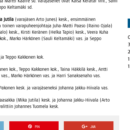
ja Mart­ti Kaar­re sd. Vara­jä­se­net ovat Kai­sa Kerä­tär vihr., Sami
p­po Kel­ta­mä­ki sd.
a Juti­la
(vara­jä­sen Arto Junes) kesk., ensim­mäi­nen
a toi­nen vara­pu­heen­joh­ta­ja Juha-Mat­ti Paa­so (Rai­no Oja­la)
­lo) kesk., Kirs­ti Kerä­nen (Hel­ka Tapio) kesk., Vee­ra Kuha
 kok., Mar­ko Här­kö­nen (Sau­li Kel­ta­mä­ki) vas. ja Sep­po
. ja Tep­po Kak­ko­nen kok.
­nen kok., Tep­po Kak­ko­nen kok., Tai­na Häk­ki­lä kesk., Ant­ti
n vas., Mar­ko Här­kö­nen vas. ja Har­ri Sanak­se­na­ho vas.
a Pako­nen kesk. ja vara­jä­se­nek­si Johan­na Jak­ku-Hii­va­la vas.
raa­sak­ka (Mika Juti­la) kesk. ja Johan­na Jak­ku-Hii­va­la (Arto
 valit­tiin Johan­nes Tuo­me­la kesk.
PIN
JAA