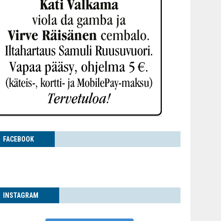
FACE­BOOK
INS­TA­GRAM