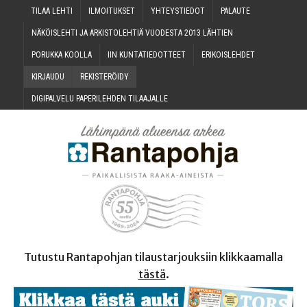
TILAA LEH­TI
ILMOI­TUK­SET
YHTEYS­TIE­DOT
PALAU­TE
NÄKÖIS­LEH­TI JA ARKIS­TO­LEH­TIÄ VUO­DES­TA 2013 LÄHTIEN
PORUK­KA KOOLLA
IIN KUN­TA­TIE­DOT­TEET
ERI­KOIS­LEH­DET
KIR­JAU­DU
REKIS­TE­RÖI­DY
DIGI­PAL­VE­LU PAPE­RI­LEH­DEN TILAAJALLE
Tutustu Rantapohjan tilaustarjouksiin klikkaamalla
tästä
.