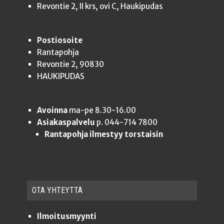
Revontie 2, II krs, ovi C, Haukipudas
Postiosoite
Rantapohja
Revontie 2, 90830
HAUKIPUDAS
Avoinna
ma-pe 8.30-16.00
Asiakaspalvelu
p. 044-714 7800
Rantapohja ilmestyy torstaisin
OTA YHTEYT­TÄ
Ilmoitusmyynti