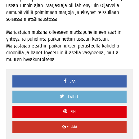
usean tun­nin ajan. Mar­jas­ta­ja oli läh­te­nyt Iin Oijär­vel­lä
aamu­päi­väl­lä poi­mi­maan mar­jo­ja ja eksy­nyt reis­sul­laan
soi­ses­sa metsämaastossa.
Mar­jas­ta­jan muka­na ollee­seen mat­ka­pu­he­li­meen saa­tiin
yhteys, ja puhe­lin­ta pai­kan­net­tiin use­aan ker­taan.
Mar­jas­ta­jaa etsit­tiin pai­kan­nuk­sen perus­teel­la kah­del­la
droo­nil­la ja hänet löy­det­tiin ilta­sel­la väsy­nee­nä, mut­ta
muu­ten hyväkuntoisena.
JAA
TWIITTI
PIN
JAA