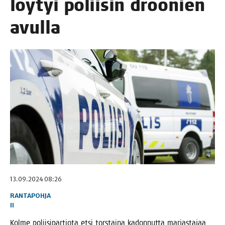
löy­tyi polii­sin droo­nien
avulla
13.09.2024 08:26
RANTAPOHJA
II
Kol­me polii­si­par­tio­ta etsi tors­tai­na kadon­nut­ta mar­jas­ta­jaa