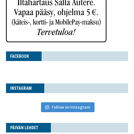
FACE­BOOK
INS­TA­GRAM
Follow on Instagram
PÄI­VÄN LEHDET