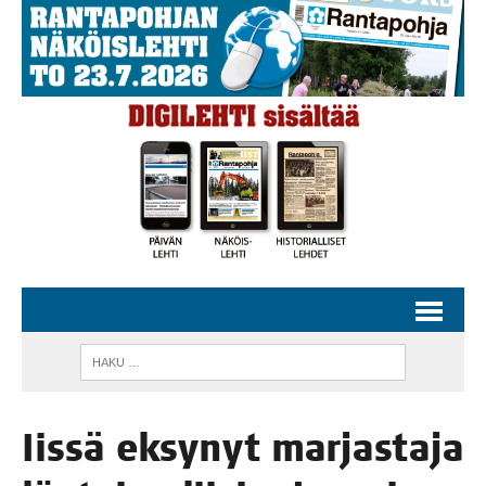
Iis­sä eksy­nyt mar­jas­ta­ja