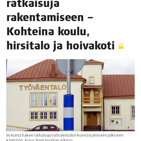
rat­kai­su­ja
raken­ta­mi­seen –
Koh­tei­na kou­lu,
hir­si­ta­lo ja hoivakoti
Iin kunta hakee ratkaisuja työväentalon kunnostamiseen julkiseen
käyttöön. Kuva: Rantapohjan arkisto