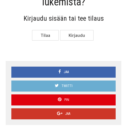
lukemista?
Kir­jau­du sisään tai tee tilaus
Tilaa
Kir­jau­du
JAA
TWIITTI
PIN
JAA