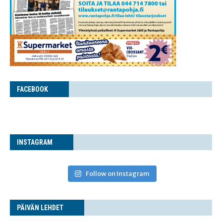
FACE­BOOK
INS­TA­GRAM
Follow on Instagram
PÄI­VÄN LEHDET