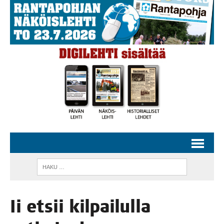
Ii etsii kil­pai­lul­la