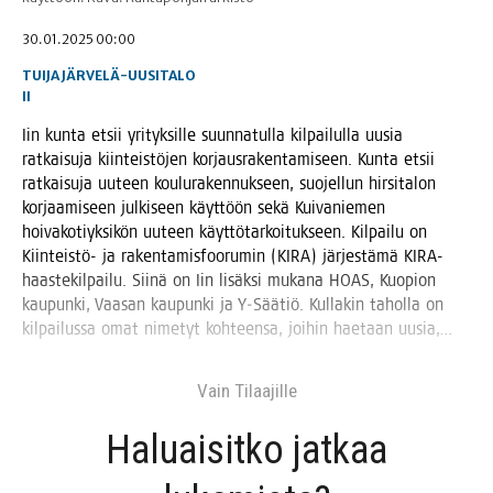
30.01.2025 00:00
TUIJA JÄRVELÄ-UUSITALO
II
Iin kun­ta etsii yri­tyk­sil­le suun­na­tul­la kil­pai­lul­la uusia
rat­kai­su­ja kiin­teis­tö­jen kor­jaus­ra­ken­ta­mi­seen. Kun­ta etsii
rat­kai­su­ja uuteen kou­lu­ra­ken­nuk­seen, suo­jel­lun hir­si­ta­lon
kor­jaa­mi­seen jul­ki­seen käyt­töön sekä Kui­va­nie­men
hoi­va­ko­tiyk­si­kön uuteen käyt­tö­tar­koi­tuk­seen. Kil­pai­lu on
Kiin­teis­tö- ja raken­ta­mis­foo­ru­min (KIRA) jär­jes­tä­mä KIRA-
haas­te­kil­pai­lu. Sii­nä on Iin lisäk­si muka­na HOAS, Kuo­pion
kau­pun­ki, Vaa­san kau­pun­ki ja Y‑Säätiö. Kul­la­kin tahol­la on
kil­pai­lus­sa omat nime­tyt koh­teen­sa, joi­hin hae­taan uusia,…
Vain Tilaa­jil­le
Haluai­sit­ko jat­kaa