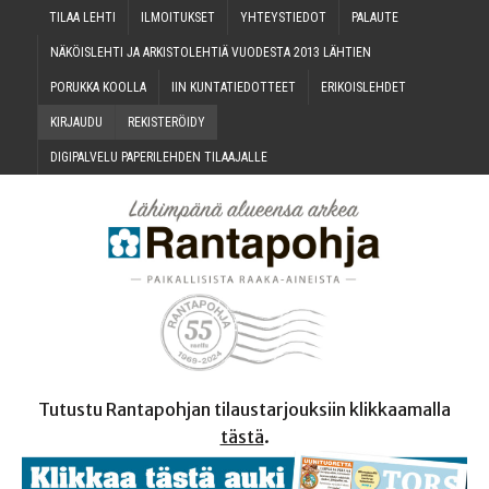
TILAA LEH­TI
ILMOI­TUK­SET
YHTEYS­TIE­DOT
PALAU­TE
NÄKÖIS­LEH­TI JA ARKIS­TO­LEH­TIÄ VUO­DES­TA 2013 LÄHTIEN
PORUK­KA KOOLLA
IIN KUN­TA­TIE­DOT­TEET
ERI­KOIS­LEH­DET
KIR­JAU­DU
REKIS­TE­RÖI­DY
DIGI­PAL­VE­LU PAPE­RI­LEH­DEN TILAAJALLE
Tutustu Rantapohjan tilaustarjouksiin klikkaamalla
tästä
.