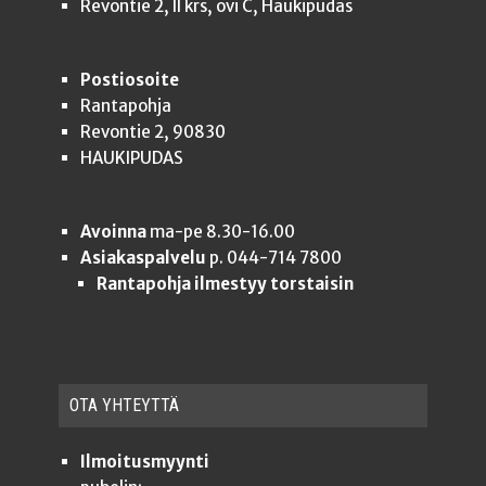
Revontie 2, II krs, ovi C, Haukipudas
Postiosoite
Rantapohja
Revontie 2, 90830
HAUKIPUDAS
Avoinna
ma-pe 8.30-16.00
Asiakaspalvelu
p. 044-714 7800
Rantapohja ilmestyy torstaisin
OTA YHTEYT­TÄ
Ilmoitusmyynti