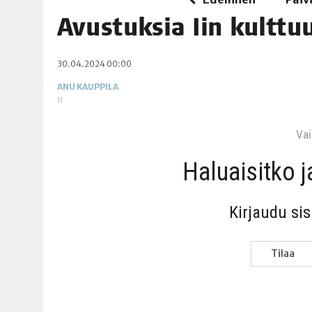
06.08.2026
|
TOI­VEI­DEN KOTI IISTÄ!
Avus­tuk­sia Iin kult­tu
06.08.2026
|
KII­MIN­KI­PÄI­VÄT JÄR­JES­TE­TÄÄN PERIN­TEI­TÄ KUNNIOIT
30.04.2024 00:00
ANU KAUPPILA
II
Vain
Haluai­sit­ko 
Kir­jau­du si
Tilaa