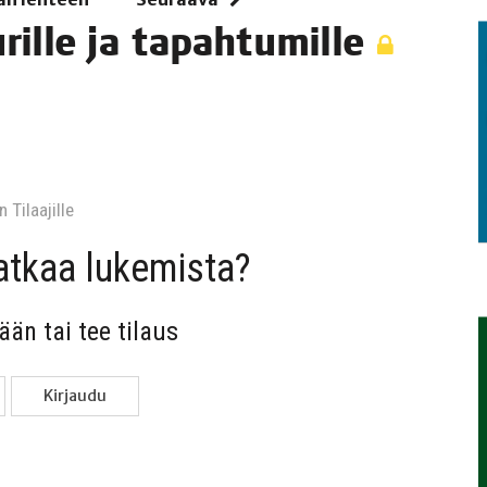
u­ril­le ja tapahtumille
TAEN
 Tilaa­jil­le
jat­kaa lukemista?
sään tai tee tilaus
Kir­jau­du