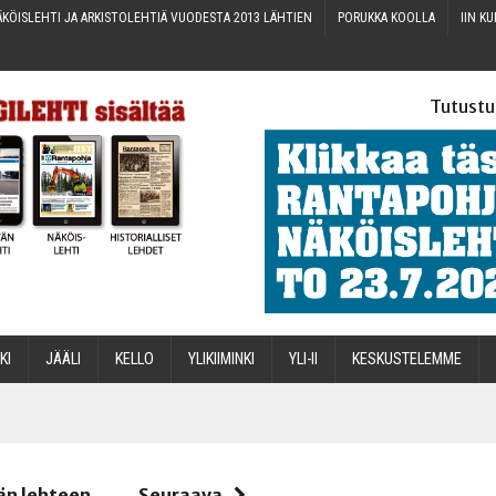
KÖIS­LEH­TI JA ARKIS­TO­LEH­TIÄ VUO­DES­TA 2013 LÄHTIEN
PORUK­KA KOOLLA
IIN KU
Tutustu
­KI
JÄÄ­LI
KEL­LO
YLI­KII­MIN­KI
YLI-II
KES­KUS­TE­LEM­ME
STA
än lehteen
Seuraava