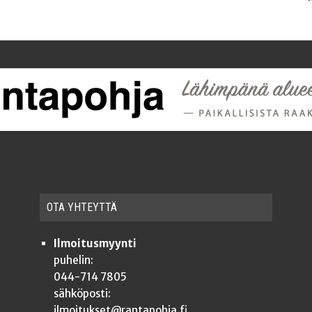
OTA YHTEYT­TÄ
Ilmoitusmyynti
puhelin:
044-714 7805
sähköposti:
ilmoitukset@rantapohja.fi