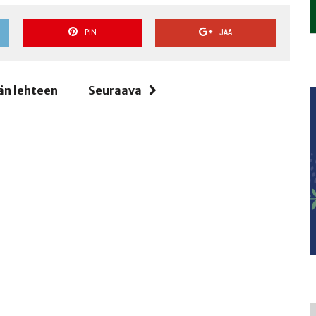
PIN
JAA
än lehteen
Seuraava