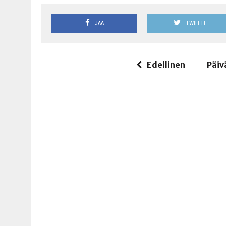
JAA
TWIITTI
Edellinen
Päiv