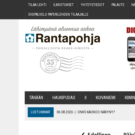
TILAA LEH­TI
ILMOI­TUK­SET
YHTEYS­TIE­DOT
PALAU­TE
NÄ
DIGI­PAL­VE­LU PAPE­RI­LEH­DEN TILAAJALLE
TÄNÄÄN
HAU­KI­PU­DAS
II
KUI­VA­NIE­MI
KII­MIN
LUETUIMMAT
06.08.2026
|
ONKS KAU­NOO NÄKYNY?
06.08.2026
|
MAKA­RO­NI­LAA­TI­KOL­LA ARKEEN
06.08.2026
|
OPIN­TOI­HIN KAN­SA­LAIS­OPIS­TOS­SA VOI SAA­DA AVUSTU
Edellinen
Päiv