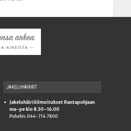
JAKE­LU­HÄI­RIÖT
Jakeluhäiriöilmoitukset Rantapohjaan
ma–pe klo 8.30–16.00
Puhelin: 044-714 7800