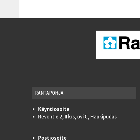
RAN­TA­POH­JA
Käyntiosoite
Revontie 2, II krs, ovi C, Haukipudas
Postiosoite