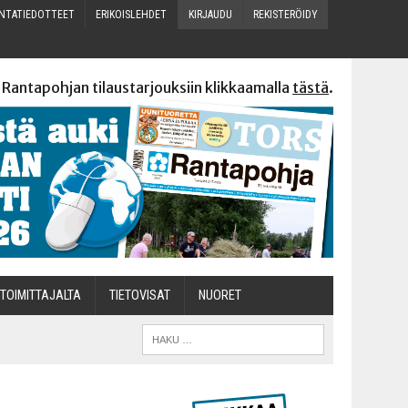
N­TA­TIE­DOT­TEET
ERI­KOIS­LEH­DET
KIR­JAU­DU
REKIS­TE­RÖI­DY
 Rantapohjan tilaustarjouksiin klikkaamalla
tästä
.
TOI­MIT­TA­JAL­TA
TIETOVISAT
NUO­RET