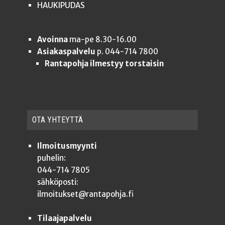
HAUKIPUDAS
Avoinna
ma-pe 8.30-16.00
Asiakaspalvelu
p. 044-714 7800
Rantapohja ilmestyy torstaisin
OTA YHTEYT­TÄ
Ilmoitusmyynti
puhelin:
044-714 7805
sähköposti:
ilmoitukset@rantapohja.fi
Tilaajapalvelu