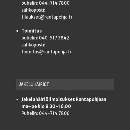
puhelin: 044-714 7800
sähköposti:
tilaukset@rantapohja.fi
Toimitus
puhelin: 040-517 3842
sähköposti:
toimitus@rantapohja.fi
JAKE­LU­HÄI­RIÖT
Jakeluhäiriöilmoitukset Rantapohjaan
ma–pe klo 8.30–16.00
Puhelin: 044-714 7800