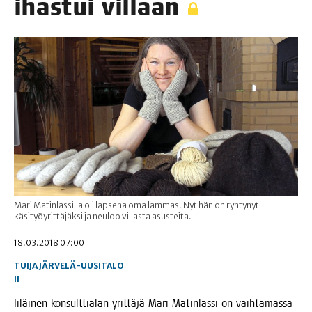
ihas­tui villaan
Mari Matinlassilla oli lapsena oma lammas. Nyt hän on ryhtynyt
käsityöyrittäjäksi ja neuloo villasta asusteita.
18.03.2018 07:00
TUIJA JÄRVELÄ-UUSITALO
II
Iiläi­nen kon­sult­tia­lan yrit­tä­jä Mari Matin­las­si on vaih­ta­mas­sa