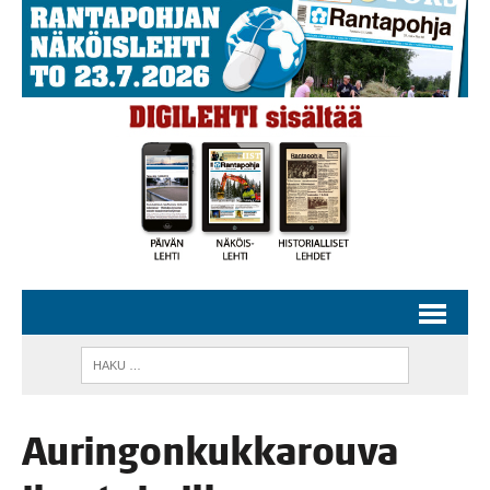
Aurin­gon­kuk­ka­rou­va