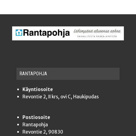
RAN­TA­POH­JA
Käyntiosoite
Revontie 2, II krs, ovi C, Haukipudas
Postiosoite
Rantapohja
Revontie 2, 90830