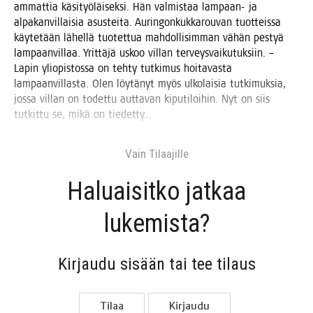
ammat­tia käsi­työ­läi­sek­si. Hän val­mis­taa lam­paan- ja
alpa­kan­vil­lai­sia asus­tei­ta. Aurin­gon­kuk­ka­rou­van tuot­teis­sa
käy­te­tään lähel­lä tuo­tet­tua mah­dol­li­sim­man vähän pes­tyä
lam­paan­vil­laa. Yrit­tä­jä uskoo vil­lan ter­veys­vai­ku­tuk­siin. –
Lapin yli­opis­tos­sa on teh­ty tut­ki­mus hoi­ta­vas­ta
lam­paan­vil­las­ta. Olen löy­tä­nyt myös ulko­lai­sia tut­ki­muk­sia,
jos­sa vil­lan on todet­tu aut­ta­van kipu­ti­loi­hin. Nyt on siis
tut­kit­tu se, mikä on tiedetty…
Vain Tilaa­jil­le
Haluai­sit­ko jat­kaa
lukemista?
Kir­jau­du sisään tai tee tilaus
Tilaa
Kir­jau­du