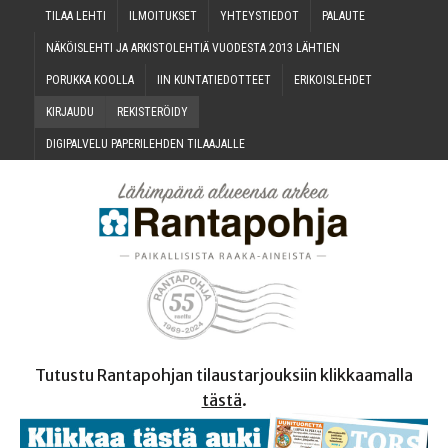
TILAA LEH­TI
ILMOI­TUK­SET
YHTEYS­TIE­DOT
PALAU­TE
NÄKÖIS­LEH­TI JA ARKIS­TO­LEH­TIÄ VUO­DES­TA 2013 LÄHTIEN
PORUK­KA KOOLLA
IIN KUN­TA­TIE­DOT­TEET
ERI­KOIS­LEH­DET
KIR­JAU­DU
REKIS­TE­RÖI­DY
DIGI­PAL­VE­LU PAPE­RI­LEH­DEN TILAAJALLE
Tutustu Rantapohjan tilaustarjouksiin klikkaamalla
tästä
.