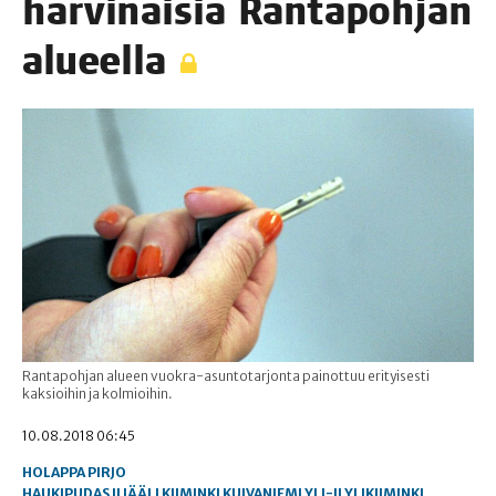
har­vi­nai­sia Ran­ta­poh­jan
alueella
Rantapohjan alueen vuokra-asuntotarjonta painottuu erityisesti
kaksioihin ja kolmioihin.
10.08.2018 06:45
HOLAPPA PIRJO
HAUKIPUDAS
II
JÄÄLI
KIIMINKI
KUIVANIEMI
YLI-II
YLIKIIMINKI