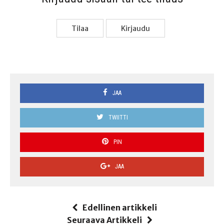
Tilaa
Kir­jau­du
JAA
TWIITTI
PIN
JAA
Edellinen artikkeli
Seuraava Artikkeli