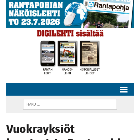
Vuo­krayk­siöt