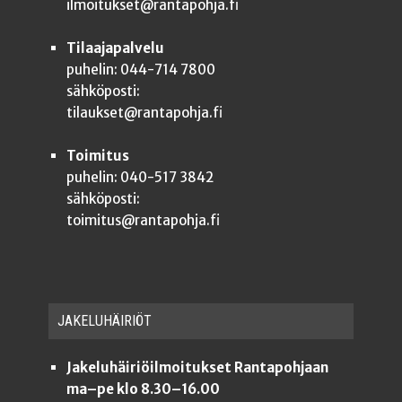
ilmoitukset@rantapohja.fi
Tilaajapalvelu
puhelin: 044-714 7800
sähköposti:
tilaukset@rantapohja.fi
Toimitus
puhelin: 040-517 3842
sähköposti:
toimitus@rantapohja.fi
JAKE­LU­HÄI­RIÖT
Jakeluhäiriöilmoitukset Rantapohjaan
ma–pe klo 8.30–16.00