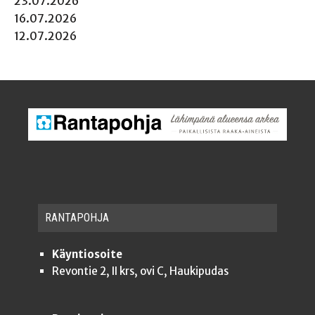
23.07.2026
16.07.2026
12.07.2026
RAN­TA­POH­JA
Käyntiosoite
Revontie 2, II krs, ovi C, Haukipudas