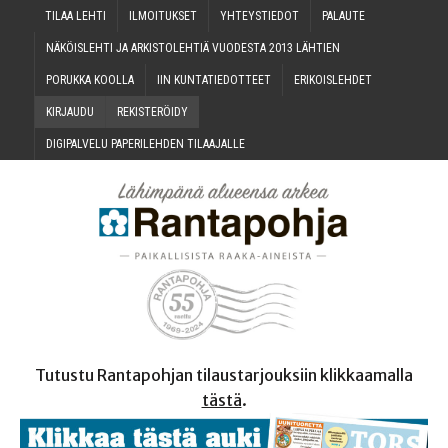
TILAA LEH­TI
ILMOI­TUK­SET
YHTEYS­TIE­DOT
PALAU­TE
NÄKÖIS­LEH­TI JA ARKIS­TO­LEH­TIÄ VUO­DES­TA 2013 LÄHTIEN
PORUK­KA KOOLLA
IIN KUN­TA­TIE­DOT­TEET
ERI­KOIS­LEH­DET
KIR­JAU­DU
REKIS­TE­RÖI­DY
DIGI­PAL­VE­LU PAPE­RI­LEH­DEN TILAAJALLE
Tutustu Rantapohjan tilaustarjouksiin klikkaamalla
tästä
.