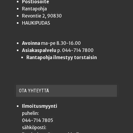
Postiosoite
Rantapohja
Revontie 2, 90830
HAUKIPUDAS
Avoinna
ma-pe 8.30-16.00
Asiakaspalvelu
p. 044-714 7800
Rantapohja ilmestyy torstaisin
OTA YHTEYT­TÄ
Ilmoitusmyynti
puhelin:
044-714 7805
sähköposti: