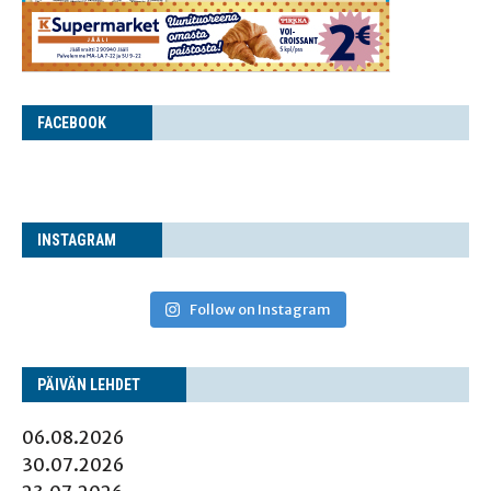
FACE­BOOK
INS­TA­GRAM
Follow on Instagram
PÄI­VÄN LEHDET
06.08.2026
30.07.2026