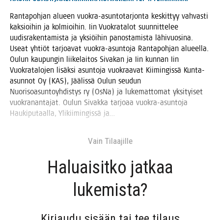
Ran­ta­poh­jan alu­een vuo­kra-asun­to­tar­jon­ta kes­kit­tyy vah­vas­ti
kak­sioi­hin ja kol­mioi­hin. Iin Vuo­kra­ta­lot suun­nit­te­lee
uudis­ra­ken­ta­mis­ta ja yksiöi­hin panos­ta­mis­ta lähi­vuo­si­na.
Useat yhtiöt tar­joa­vat vuo­kra-asun­to­ja Ran­ta­poh­jan alu­eel­la.
Oulun kau­pun­gin lii­ke­lai­tos Siva­kan ja Iin kun­nan Iin
Vuo­kra­ta­lo­jen lisäk­si asun­to­ja vuo­kraa­vat Kii­min­gis­sä Kun­ta-
asun­not Oy (KAS), Jää­lis­sä Oulun seu­dun
Nuo­ri­soa­sun­to­yh­dis­tys ry (OsNa) ja luke­mat­to­mat yksi­tyi­set
vuo­kra­nan­ta­jat. Oulun Sivak­ka tar­jo­aa vuo­kra-asun­to­ja
Hau­ki­pu­taal­la, Yli­kii­min­gis­sä ja…
Vain Tilaa­jil­le
Haluai­sit­ko jat­kaa
lukemista?
Kir­jau­du sisään tai tee tilaus