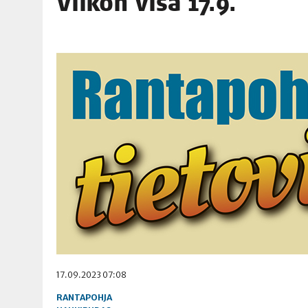
Vii­kon visa 17.9.
06.08.2026
|
TOI­VEI­DEN KOTI IISTÄ!
06.08.2026
|
KII­MIN­KI­PÄI­VÄT JÄR­JES­TE­TÄÄN PERIN­TEI­TÄ KUNNIOIT
17.09.2023 07:08
RANTAPOHJA