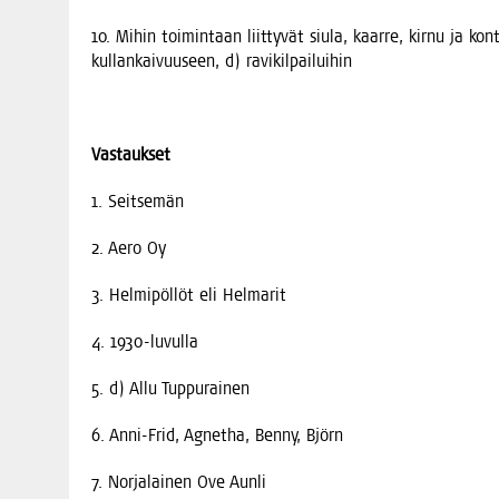
10. Mihin toi­min­taan liit­ty­vät siu­la, kaar­re, kir­nu ja kont
kul­lan­kai­vuuseen, d) ravikilpailuihin
Vas­tauk­set
1. Seit­se­män
2. Aero Oy
3. Hel­mi­pöl­löt eli Helmarit
4. 1930-luvul­la
5. d) Allu Tuppurainen
6. Anni-Frid, Agnet­ha, Ben­ny, Björn
7. Nor­ja­lai­nen Ove Aunli