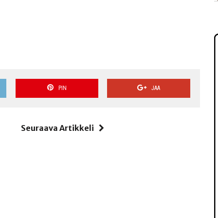
PIN
JAA
i
Seuraava Artikkeli