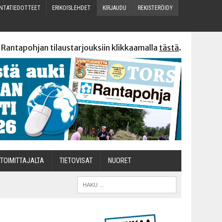
N­TA­TIE­DOT­TEET
ERI­KOIS­LEH­DET
KIR­JAU­DU
REKIS­TE­RÖI­DY
 Rantapohjan tilaustarjouksiin klikkaamalla
tästä
.
TOI­MIT­TA­JAL­TA
TIETOVISAT
NUO­RET