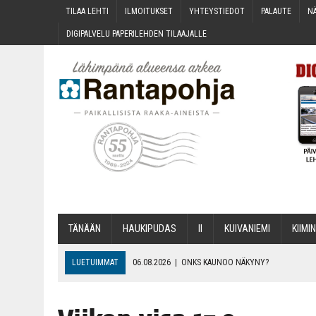
TILAA LEH­TI
ILMOI­TUK­SET
YHTEYS­TIE­DOT
PALAU­TE
NÄ
DIGI­PAL­VE­LU PAPE­RI­LEH­DEN TILAAJALLE
TÄNÄÄN
HAU­KI­PU­DAS
II
KUI­VA­NIE­MI
KII­MIN
LUETUIMMAT
06.08.2026
|
ONKS KAU­NOO NÄKYNY?
06.08.2026
|
MAKA­RO­NI­LAA­TI­KOL­LA ARKEEN
06.08.2026
|
OPIN­TOI­HIN KAN­SA­LAIS­OPIS­TOS­SA VOI SAA­DA AVUSTU