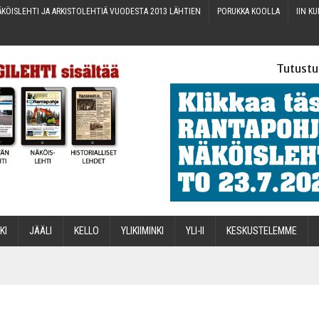
KÖIS­LEH­TI JA ARKIS­TO­LEH­TIÄ VUO­DES­TA 2013 LÄHTIEN
PORUK­KA KOOLLA
IIN KU
Tutustu
­KI
JÄÄ­LI
KEL­LO
YLI­KII­MIN­KI
YLI-II
KES­KUS­TE­LEM­ME
STA