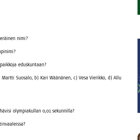
e­räi­nen nimi?
empinimi?
sai paik­ko­ja eduskuntaan?
 Mart­ti Suo­sa­lo, b) Kari Wää­nä­nen, c) Vesa Vie­rik­ko, d) Allu
hävi­si olym­pia­kul­lan 0,01 sekunnilla?
ntinvaaleissa?