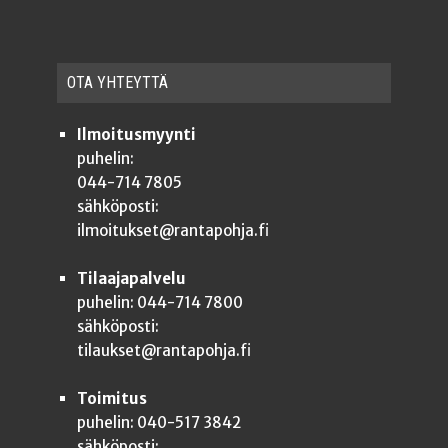
OTA YHTEYT­TÄ
Ilmoitusmyynti
puhelin:
044-714 7805
sähköposti:
ilmoitukset@rantapohja.fi
Tilaajapalvelu
puhelin: 044-714 7800
sähköposti:
tilaukset@rantapohja.fi
Toimitus
puhelin: 040-517 3842
sähköposti: