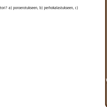
­to­ri? a) poroe­ro­tuk­seen, b) per­ho­ka­las­tuk­seen, c)