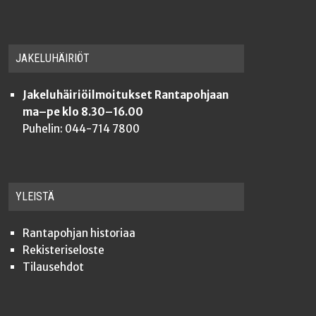
JAKE­LU­HÄI­RIÖT
Jakeluhäiriöilmoitukset Rantapohjaan
ma–pe klo 8.30–16.00
Puhelin: 044-714 7800
YLEISTÄ
Ran­ta­poh­jan historiaa
Rekis­te­ri­se­los­te
Tilauseh­dot