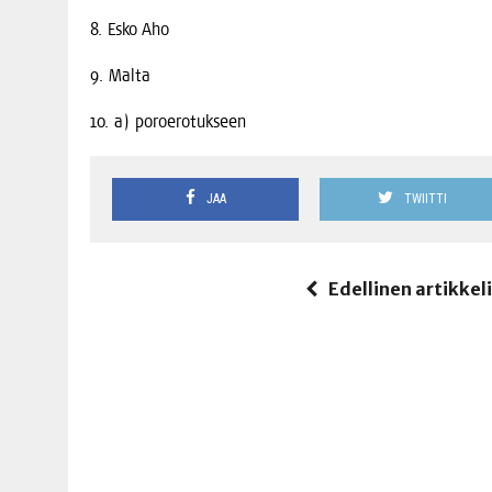
8. Esko Aho
9. Mal­ta
10. a) poroerotukseen
JAA
TWIITTI
Edellinen artikkel