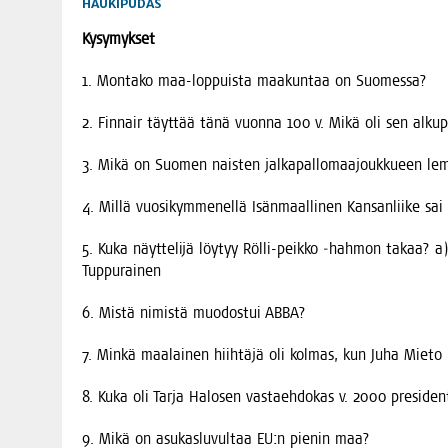
HAUKIPUDAS
Kysy­myk­set
1. Mon­ta­ko maa-lop­puis­ta maa­kun­taa on Suomessa?
2. Fin­nair täyt­tää tänä vuon­na 100 v. Mikä oli sen alku­p
3. Mikä on Suo­men nais­ten jal­ka­pal­lo­maa­jouk­ku­een l
4. Mil­lä vuo­si­kym­me­nel­lä Isän­maal­li­nen Kan­san­lii­ke 
5. Kuka näyt­te­li­jä löy­tyy Röl­li-peik­ko ‑hah­mon takaa? a)
Tuppurainen
6. Mis­tä nimis­tä muo­dos­tui ABBA?
7. Min­kä maa­lai­nen hiih­tä­jä oli kol­mas, kun Juha Mie­to 
8. Kuka oli Tar­ja Halo­sen vas­taeh­do­kas v. 2000 preside
9. Mikä on asu­kas­lu­vul­taa EU:n pie­nin maa?