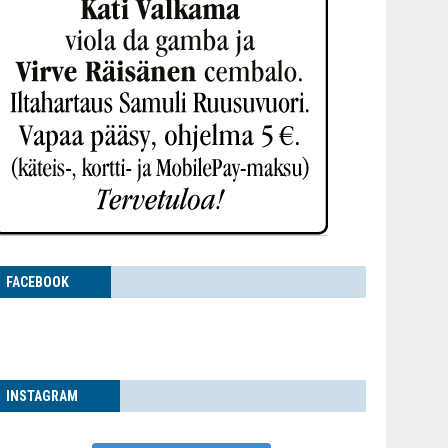
FACE­BOOK
INS­TA­GRAM