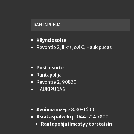
RAN­TA­POH­JA
Käyntiosoite
Revontie 2, II krs, ovi C, Haukipudas
Postiosoite
Rantapohja
Revontie 2, 90830
HAUKIPUDAS
Avoinna
ma-pe 8.30-16.00
Asiakaspalvelu
p. 044-714 7800
Rantapohja ilmestyy torstaisin