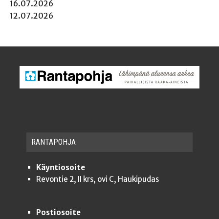
16.07.2026
12.07.2026
RAN­TA­POH­JA
Käyntiosoite
Revontie 2, II krs, ovi C, Haukipudas
Postiosoite