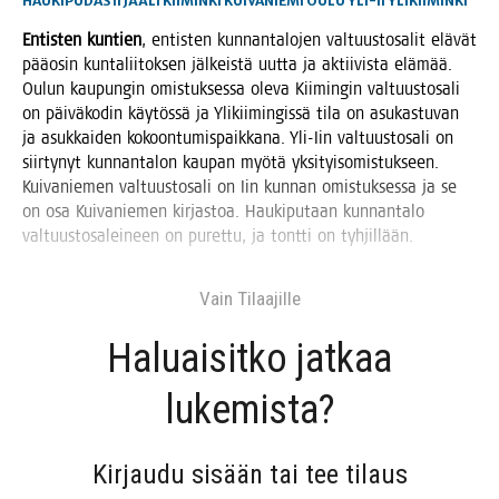
HAUKIPUDAS
II
JÄÄLI
KIIMINKI
KUIVANIEMI
OULU
YLI-II
YLIKIIMINKI
Entis­ten kun­tien
, entis­ten kun­nan­ta­lo­jen val­tuus­to­sa­lit elä­vät
pää­osin kun­ta­lii­tok­sen jäl­keis­tä uut­ta ja aktii­vis­ta elä­mää.
Oulun kau­pun­gin omis­tuk­ses­sa ole­va Kii­min­gin val­tuus­to­sa­li
on päi­vä­ko­din käy­tös­sä ja Yli­kii­min­gis­sä tila on asu­kas­tu­van
ja asuk­kai­den kokoon­tu­mis­paik­ka­na. Yli-Iin val­tuus­to­sa­li on
siir­ty­nyt kun­nan­ta­lon kau­pan myö­tä yksi­tyi­so­mis­tuk­seen.
Kui­va­nie­men val­tuus­to­sa­li on Iin kun­nan omis­tuk­ses­sa ja se
on osa Kui­va­nie­men kir­jas­toa. Hau­ki­pu­taan kun­nan­ta­lo
val­tuus­to­sa­lei­neen on puret­tu, ja tont­ti on tyhjillään.
Vain Tilaa­jil­le
Haluai­sit­ko jat­kaa
lukemista?
Kir­jau­du sisään tai tee tilaus