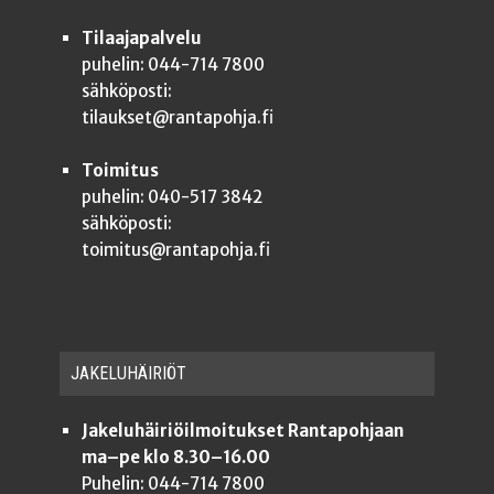
Tilaajapalvelu
puhelin: 044-714 7800
sähköposti:
tilaukset@rantapohja.fi
Toimitus
puhelin: 040-517 3842
sähköposti:
toimitus@rantapohja.fi
JAKE­LU­HÄI­RIÖT
Jakeluhäiriöilmoitukset Rantapohjaan
ma–pe klo 8.30–16.00
Puhelin: 044-714 7800