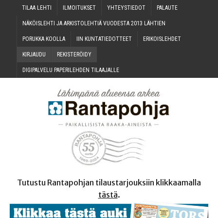
TILAA LEH­TI
ILMOI­TUK­SET
YHTEYS­TIE­DOT
PALAU­TE
NÄKÖIS­LEH­TI JA ARKIS­TO­LEH­TIÄ VUO­DES­TA 2013 LÄHTIEN
PORUK­KA KOOLLA
IIN KUN­TA­TIE­DOT­TEET
ERI­KOIS­LEH­DET
KIR­JAU­DU
REKIS­TE­RÖI­DY
DIGI­PAL­VE­LU PAPE­RI­LEH­DEN TILAAJALLE
Tutustu Rantapohjan tilaustarjouksiin klikkaamalla
tästä
.