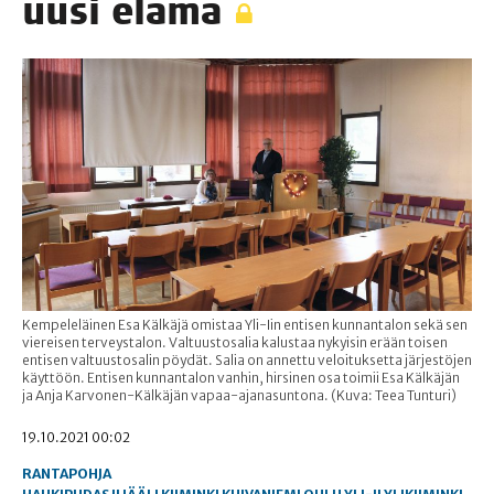
uusi elämä
Kempeleläinen Esa Kälkäjä omistaa Yli-Iin entisen kunnantalon sekä sen
viereisen terveystalon. Valtuustosalia kalustaa nykyisin erään toisen
entisen valtuustosalin pöydät. Salia on annettu veloituksetta järjestöjen
käyttöön. Entisen kunnantalon vanhin, hirsinen osa toimii Esa Kälkäjän
ja Anja Karvonen-Kälkäjän vapaa-ajanasuntona. (Kuva: Teea Tunturi)
19.10.2021 00:02
RANTAPOHJA