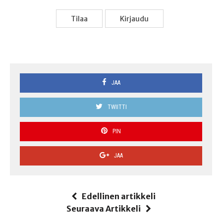
Tilaa
Kir­jau­du
JAA
TWIITTI
PIN
JAA
Edellinen artikkeli
Seuraava Artikkeli