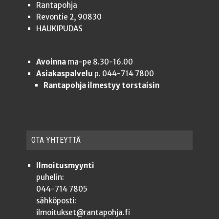
Rantapohja
Revontie 2, 90830
HAUKIPUDAS
Avoinna
ma-pe 8.30-16.00
Asiakaspalvelu
p. 044-714 7800
Rantapohja ilmestyy torstaisin
OTA YHTEYT­TÄ
Ilmoitusmyynti
puhelin:
044-714 7805
sähköposti:
ilmoitukset@rantapohja.fi