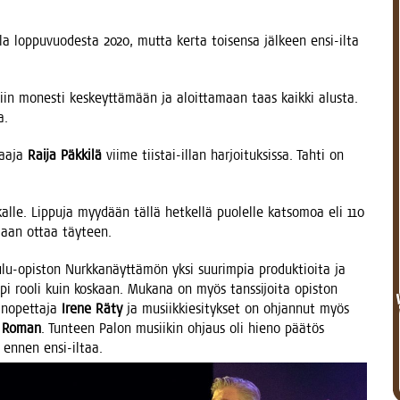
lla lop­pu­vuo­des­ta 2020, mut­ta ker­ta toi­sen­sa jäl­keen ensi-ilta
­tiin mones­ti kes­keyt­tä­mään ja aloit­ta­maan taas kaik­ki alus­ta.
a.
jaa­ja
Rai­ja Päk­ki­lä
vii­me tiis­tai-illan har­joi­tuk­sis­sa. Tah­ti on
­le. Lip­pu­ja myy­dään täl­lä het­kel­lä puo­lel­le kat­so­moa eli 110
oi­daan ottaa täyteen.
ulu-opis­ton Nurk­ka­näyt­tä­mön yksi suu­rim­pia pro­duk­tioi­ta ja
rem­pi roo­li kuin kos­kaan. Muka­na on myös tans­si­joi­ta opis­ton
in­opet­ta­ja
Ire­ne Räty
ja musiik­kie­si­tyk­set on ohjan­nut myös
i Roman
. Tun­teen Palon musii­kin ohjaus oli hie­no pää­tös
le ennen ensi-iltaa.