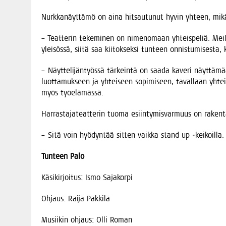
Nurk­ka­näyt­tä­mö on aina hit­sau­tu­nut hyvin yhteen, m
– Teat­te­rin teke­mi­nen on nime­no­maan yhteis­pe­liä. Meil­l
ylei­sös­sä, sii­tä saa kii­tok­sek­si tun­teen onnis­tu­mi­ses­ta,
– Näyt­te­li­jän­työs­sä tär­kein­tä on saa­da kave­ri näyt­tä­
luot­ta­muk­seen ja yhtei­seen sopi­mi­seen, taval­laan yhtei­
myös työelämässä.
Har­ras­ta­ja­teat­te­rin tuo­ma esiin­ty­mis­var­muus on raken­
– Sitä voin hyö­dyn­tää sit­ten vaik­ka stand up ‑kei­koil­la.
Tun­teen Palo
Käsi­kir­joi­tus: Ismo Sajakorpi
Ohjaus: Rai­ja Päkkilä
Musii­kin ohjaus: Olli Roman