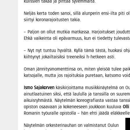
kulis­sien takaa ja pin­taa syvemmältä.
Nel­jäs ker­ta toden sanoi, sil­lä alun­pe­rin ensi-ilta piti o
siir­tyi koro­na­ra­joi­tus­ten takia.
– Pal­jon on ollut mut­kia mat­kas­sa. Har­joi­tuk­set jou­dut
Ehkä vai­kein­ta oli epä­var­muus, kun ei tie­det­ty tulevast
– Nyt nyt tun­tuu hyväl­tä. Kyl­lä tämä täs­tä, huo­ka­si oh
kiih­ty­nyt jokail­tai­sik­si tree­neik­si h‑hetkeen asti.
Oman jän­ni­tys­mo­ment­tin­sa on, miten ylei­söä tulee pai­kal
kat­so­jal­le, mut­ta jos rajoi­tuk­sia pure­taan, kat­so­mo v
Ismo Saja­kor­ven
käsi­kir­joit­ta­ma musiik­ki­näy­tel­mä on O
ainut­laa­tui­nen sik­si, että lau­lul­la ja tans­sil­la on suu­
aikuis­ryh­mäs­tä. Näy­tel­män koreo­gra­fias­ta vas­taa tans­s
opis­ton osaa­vaan ja koke­nee­seen jouk­koon kuu­lu­va
Oll
Roma­nin työ­ural­le opis­tol­la – hän ehti jää­dä eläk­keel­
Näy­tel­män orkes­te­ri­nau­han on val­mis­ta­nut Oulun