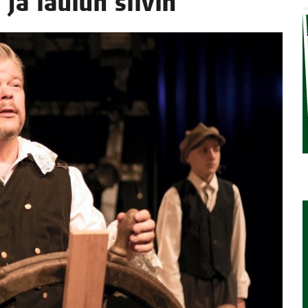
ja lau­lun siivin
TAEN