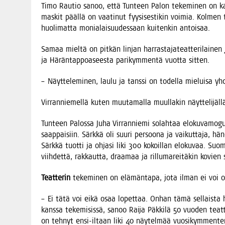
Timo Rau­tio sanoo, että Tun­teen Palon teke­mi­nen on kaik­ki
mas­kit pääl­lä on vaa­ti­nut fyy­si­ses­ti­kin voi­mia. Kol­men 
huo­li­mat­ta monia­lai­suu­des­saan kui­ten­kin antoisaa.
Samaa miel­tä on pit­kän lin­jan har­ras­ta­ja­teat­te­ri­lai­nen
ja Härän­tap­poa­sees­ta pari­kym­men­tä vuot­ta sitten.
– Näyt­te­le­mi­nen, lau­lu ja tans­si on todel­la mie­lui­sa y
Vir­ran­nie­mel­lä kuten muu­ta­mal­la muul­la­kin näyt­te­li­jäl
Tun­teen Palos­sa Juha Vir­ran­nie­mi solah­taa elo­ku­va­mo­gu­
saap­pai­siin. Särk­kä oli suu­ri per­soo­na ja vai­kut­ta­ja
Särk­kä tuot­ti ja ohja­si liki 300 kokoil­lan elo­ku­vaa. Suo­
viih­det­tä, rak­kaut­ta, draa­maa ja ril­lu­ma­rei­tä­kin kovi
Teat­te­rin
teke­mi­nen on elä­män­ta­pa, jota ilman ei voi olla,
– Ei tätä voi eikä osaa lopet­taa. Onhan tämä sel­lais­ta h
kans­sa teke­mi­sis­sä, sanoo Rai­ja Päk­ki­lä 50 vuo­den teat­
on teh­nyt ensi-iltaan liki 40 näy­tel­mää vuo­si­kym­men­t