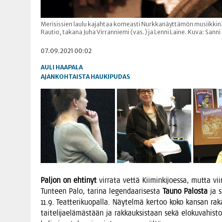
Merisissien laulu kajahtaa komeasti Nurkkanäyttämön musiikkinä
Rautio, takana Juha Virranniemi (vas.) ja Lenni Laine. Kuva: Sanni
07.09.2021 00:02
AULI HAAPALA
AJANKOHTAISTA
HAUKIPUDAS
Pal­jon on ehti­nyt
vir­ra­ta vet­tä Kii­min­ki­joes­sa, mut­ta v
Tun­teen Palo, tari­na legen­daa­ri­ses­ta
Tau­no Palos­ta
ja su
11.9. Teat­te­ri­kuo­pal­la. Näy­tel­mä ker­too koko kan­san rakas
tai­te­li­jae­lä­mäs­tään ja rak­kauk­sis­taan sekä elo­ku­va­his­to