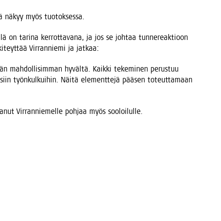
ikä näkyy myös tuotoksessa.
ä on tari­na ker­rot­ta­va­na, ja jos se joh­taa tun­ne­reak­tioon
 kiteyt­tää Vir­ran­nie­mi ja jatkaa:
mään mah­dol­li­sim­man hyväl­tä. Kaik­ki teke­mi­nen perus­tuu
siin työn­kul­kui­hin. Näi­tä ele­ment­te­jä pää­sen toteut­ta­maan
ta­nut Vir­ran­nie­mel­le poh­jaa myös sooloilulle.