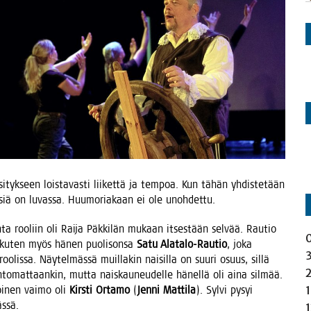
i­tyk­seen lois­ta­vas­ti lii­ket­tä ja tem­poa. Kun tähän yhdis­te­tään
k­siä on luvas­sa. Huu­mo­ria­kaan ei ole unohdettu.
n­ta roo­liin oli Rai­ja Päk­ki­län mukaan itses­tään sel­vää. Rau­tio
a, kuten myös hänen puo­li­son­sa
Satu Ala­ta­lo-Rau­tio
, joka
is­sa. Näy­tel­mäs­sä muil­la­kin nai­sil­la on suu­ri osuus, sil­lä
­to­mat­taan­kin, mut­ta nais­kau­neu­del­le hänel­lä oli aina sil­mää.
toi­nen vai­mo oli
Kirs­ti Orta­mo
(
Jen­ni Mat­ti­la
). Syl­vi pysyi
ässä.