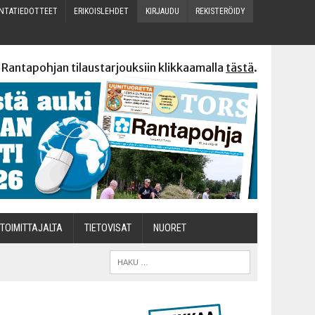
N­TA­TIE­DOT­TEET
ERI­KOIS­LEH­DET
KIR­JAU­DU
REKIS­TE­RÖI­DY
 Rantapohjan tilaustarjouksiin klikkaamalla
tästä
.
TOI­MIT­TA­JAL­TA
TIETOVISAT
NUO­RET