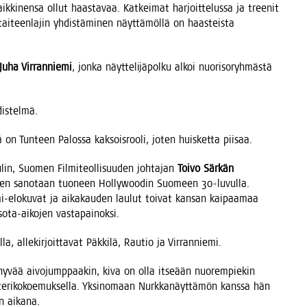
­nen­sa ollut haas­ta­vaa. Kat­kei­mat har­joit­te­lus­sa ja tree­nit
tai­teen­la­jin yhdis­tä­mi­nen näyt­tä­möl­lä on haas­teis­ta
Juha Vir­ran­nie­mi
, jon­ka näyt­te­li­jä­pol­ku alkoi nuo­ri­so­ryh­mäs­tä
hdistelmä.
­lä on Tun­teen Palos­sa kak­sois­roo­li, joten huis­ket­ta piisaa.
lin, Suo­men Fil­mi­teol­li­suu­den joh­ta­jan
Toi­vo Sär­kän
, hänen sano­taan tuo­neen Hol­lywoo­din Suo­meen 30-luvul­la.
mi-elo­ku­vat ja aika­kau­den lau­lut toi­vat kan­san kai­paa­maa
en sota-aiko­jen vastapainoksi.
 alle­kir­joit­ta­vat Päk­ki­lä, Rau­tio ja Virranniemi.
yvää aivo­jump­paa­kin, kiva on olla itse­ään nuo­rem­pie­kin
te­ri­ko­koe­muk­sel­la. Yksi­no­maan Nurk­ka­näyt­tä­mön kans­sa hän
en aikana.