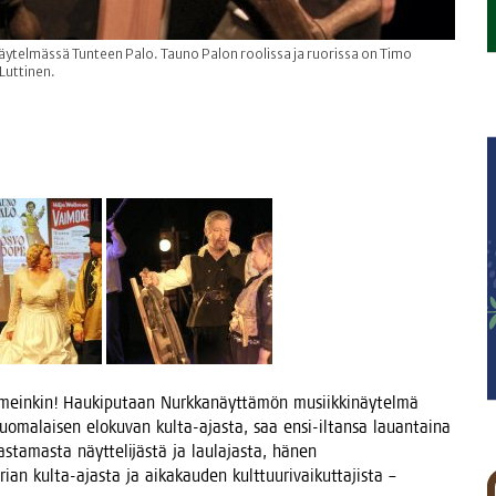
ytelmässä Tunteen Palo. Tauno Palon roolissa ja ruorissa on Timo
 Luttinen.
ii­mein­kin! Hau­ki­pu­taan Nurk­ka­näyt­tä­mön musiik­ki­näy­tel­mä
o­ma­lai­sen elo­ku­van kul­ta-ajas­ta, saa ensi-iltan­sa lau­an­tai­na
­ta­mas­ta näyt­te­li­jäs­tä ja lau­la­jas­ta, hänen
­rian kul­ta-ajas­ta ja aika­kau­den kult­tuu­ri­vai­kut­ta­jis­ta –