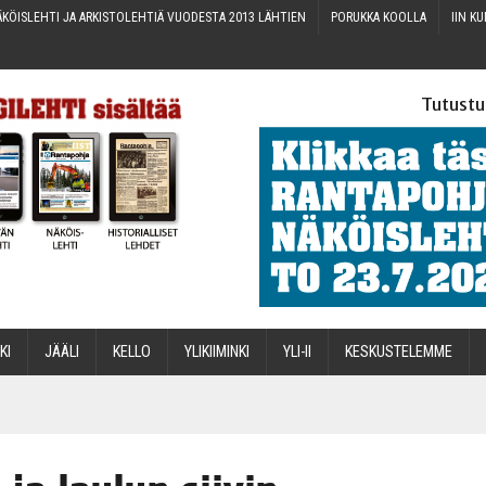
KÖIS­LEH­TI JA ARKIS­TO­LEH­TIÄ VUO­DES­TA 2013 LÄHTIEN
PORUK­KA KOOLLA
IIN KU
Tutustu
­KI
JÄÄ­LI
KEL­LO
YLI­KII­MIN­KI
YLI-II
KES­KUS­TE­LEM­ME
STA