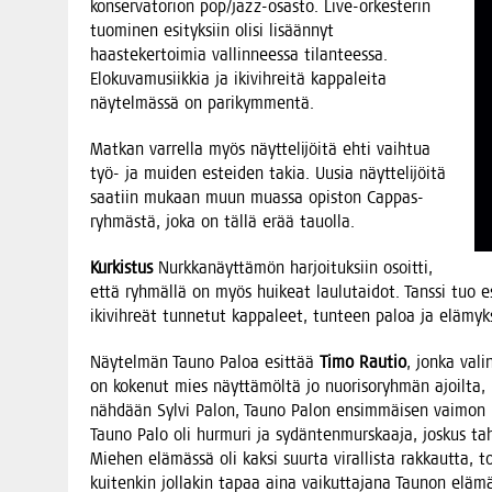
kon­ser­va­to­rion pop/­jazz-osas­to. Live-orkes­te­rin
tuo­mi­nen esi­tyk­siin oli­si lisään­nyt
haas­te­ker­toi­mia val­lin­nees­sa tilan­tees­sa.
Elo­ku­va­musiik­kia ja iki­vih­rei­tä kap­pa­lei­ta
näy­tel­mäs­sä on parikymmentä.
Mat­kan var­rel­la myös näyt­te­li­jöi­tä ehti vaih­tua
työ- ja mui­den estei­den takia. Uusia näyt­te­li­jöi­tä
saa­tiin mukaan muun muas­sa opis­ton Cap­pas-
ryh­mäs­tä, joka on täl­lä erää tauolla.
Kur­kis­tus
Nurk­ka­näyt­tä­mön har­joi­tuk­siin osoit­ti,
että ryh­mäl­lä on myös hui­keat lau­lu­tai­dot. Tans­si tuo es
iki­vih­reät tun­ne­tut kap­pa­leet, tun­teen paloa ja elä­my
Näy­tel­män Tau­no Paloa esit­tää
Timo Rau­tio
, jon­ka vali
on koke­nut mies näyt­tä­möl­tä jo nuo­ri­so­ryh­män ajoil­t
näh­dään Syl­vi Palon, Tau­no Palon ensim­mäi­sen vai­mon roo­l
Tau­no Palo oli hur­mu­ri ja sydän­ten­murs­kaa­ja, jos­kus tah
Mie­hen elä­mäs­sä oli kak­si suur­ta viral­lis­ta rak­kaut­ta, 
kui­ten­kin jol­la­kin tapaa aina vai­kut­ta­ja­na Tau­non eläm