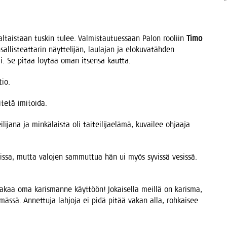
al­tais­taan tus­kin tulee. Val­mis­tau­tues­saan Palon roo­liin
Timo
lis­teat­ta­rin näyt­te­li­jän, lau­la­jan ja elo­ku­va­täh­den
­li. Se pitää löy­tää oman itsen­sä kautta.
tio.
­te­tä imitoida.
i­ja­na ja min­kä­lais­ta oli tai­tei­li­jae­lä­mä, kuvai­lee ohjaa­ja
ois­sa, mut­ta valo­jen sam­mut­tua hän ui myös syvis­sä vesis­sä.
tta­kaa oma karis­man­ne käyt­töön! Jokai­sel­la meil­lä on karis­ma,
mäs­sä. Annet­tu­ja lah­jo­ja ei pidä pitää vakan alla, roh­kai­see