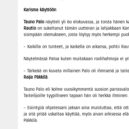
Karis­ma käyttöön
Tau­no Palo
näyt­te­li yli 60 elo­ku­vas­sa, ja tois­ta hänen k
Rau­tio
on sukel­ta­nut tämän uut­te­ran ja lah­jak­kaan Kan­sal­
sisim­pään ole­muk­seen, jos­ta löy­tyy myös her­kem­pi puo
– Kai­kil­la on tun­teet, ja kai­kel­la on aikan­sa, poh­tii Rau
Näy­tel­mäs­sä Paloa kuten mui­ta­kaan roo­li­hah­mo­ja ei yri
– Tär­ke­ää on kuva­ta mil­lai­nen Palo oli ihmi­se­nä ja tai­tei­l
Rai­ja Päk­ki­lä
.
Tau­no Palo eli kol­me vuo­si­kym­men­tä suo­sion par­ras­va­l
Tai­tei­li­joil­le tyy­pil­li­seen tapaan hän oli herk­kä ihminen.
– Esiin­ty­jiä ohja­tes­sa­ni jak­san aina muis­tut­taa, että o
ja sitä pitää uskal­taa käyt­tää, myös aivan arki­ses­sa elä­
Päkkilä.