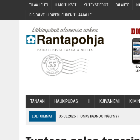
TILAA LEH­TI
ILMOI­TUK­SET
YHTEYS­TIE­DOT
PALAU­TE
NÄ
DIGI­PAL­VE­LU PAPE­RI­LEH­DEN TILAAJALLE
TÄNÄÄN
HAU­KI­PU­DAS
II
KUI­VA­NIE­MI
KII­MIN
LUETUIMMAT
06.08.2026
|
ONKS KAU­NOO NÄKYNY?
06.08.2026
|
MAKA­RO­NI­LAA­TI­KOL­LA ARKEEN
06.08.2026
|
OPIN­TOI­HIN KAN­SA­LAIS­OPIS­TOS­SA VOI SAA­DA AVUSTU