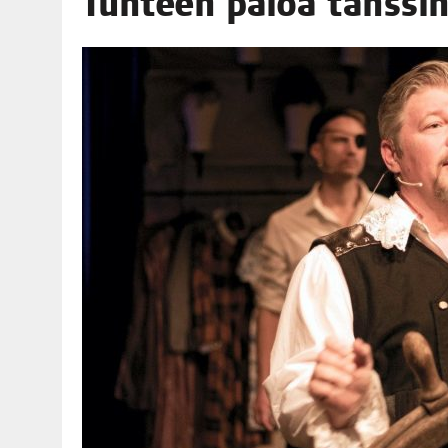
Tun­teen paloa tans­sin 
06.08.2026
|
TOI­VEI­DEN KOTI IISTÄ!
06.08.2026
|
KII­MIN­KI­PÄI­VÄT JÄR­JES­TE­TÄÄN PERIN­TEI­TÄ KUNNIOIT