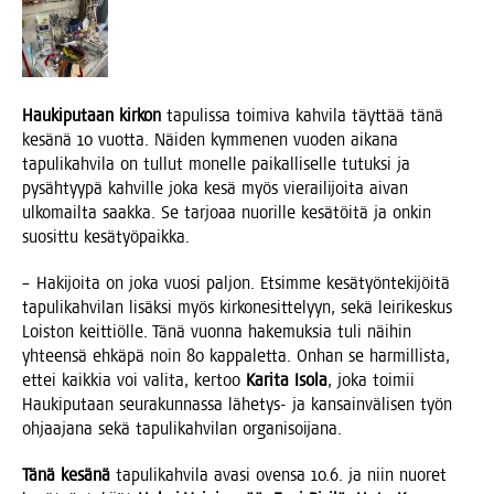
Hau­ki­pu­taan kir­kon
tapu­lis­sa toi­mi­va kah­vi­la täyt­tää tänä
kesä­nä 10 vuot­ta. Näi­den kym­me­nen vuo­den aika­na
tapu­li­kah­vi­la on tul­lut monel­le pai­kal­li­sel­le tutuk­si ja
pysäh­tyy­pä kah­vil­le joka kesä myös vie­rai­li­joi­ta aivan
ulko­mail­ta saak­ka. Se tar­jo­aa nuo­ril­le kesä­töi­tä ja onkin
suo­sit­tu kesätyöpaikka.
– Haki­joi­ta on joka vuo­si pal­jon. Etsim­me kesä­työn­te­ki­jöi­tä
tapu­li­kah­vi­lan lisäk­si myös kir­ko­ne­sit­te­lyyn, sekä lei­ri­kes­kus
Lois­ton keit­tiöl­le. Tänä vuon­na hake­muk­sia tuli näi­hin
yhteen­sä ehkä­pä noin 80 kap­pa­let­ta. Onhan se har­mil­lis­ta,
ettei kaik­kia voi vali­ta, ker­too
Kari­ta Iso­la
, joka toi­mii
Hau­ki­pu­taan seu­ra­kun­nas­sa lähe­tys- ja kan­sain­vä­li­sen työn
ohjaa­ja­na sekä tapu­li­kah­vi­lan organisoijana.
Tänä kesä­nä
tapu­li­kah­vi­la ava­si oven­sa 10.6. ja niin nuo­ret