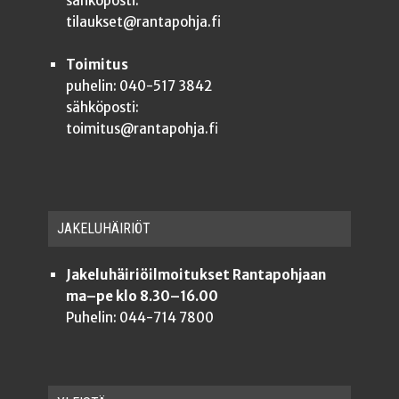
sähköposti:
tilaukset@rantapohja.fi
Toimitus
puhelin: 040-517 3842
sähköposti:
toimitus@rantapohja.fi
JAKE­LU­HÄI­RIÖT
Jakeluhäiriöilmoitukset Rantapohjaan
ma–pe klo 8.30–16.00
Puhelin: 044-714 7800