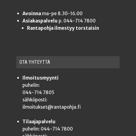
Avoinna
ma-pe 8.30-16.00
Asiakaspalvelu
p. 044-714 7800
Rantapohja ilmestyy torstaisin
OTA YHTEYT­TÄ
Ilmoitusmyynti
puhelin:
044-714 7805
sähköposti:
ilmoitukset@rantapohja.fi
Tilaajapalvelu
puhelin: 044-714 7800