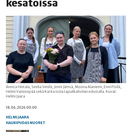
kesätöissä
Annica Hietala, Seelia Similä, Jenni Jämsä, Moona Alaniemi, Enni Pisilä,
Helmi Vainionpää sekä Karita Isola tapulikahvilan edustalla. Kuvat:
Helmi Jaara
18.06.2026 00:00
HELMI JAARA
HAUKIPUDAS
NUORET