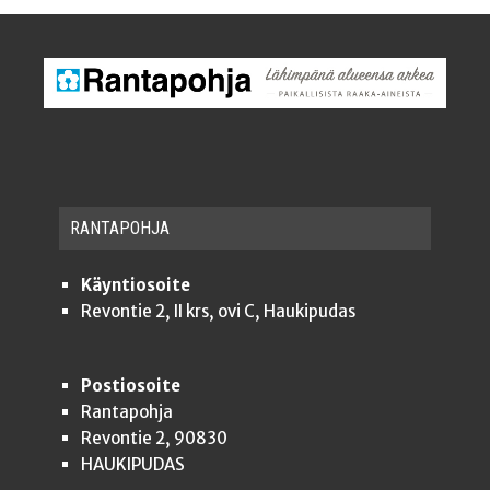
RAN­TA­POH­JA
Käyntiosoite
Revontie 2, II krs, ovi C, Haukipudas
Postiosoite
Rantapohja
Revontie 2, 90830
HAUKIPUDAS