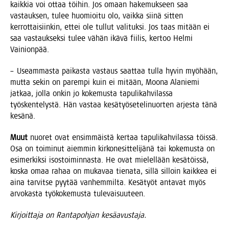
kaik­kia voi ottaa töi­hin. Jos omaan hake­muk­seen saa
vas­tauk­sen, tulee huo­mioi­tu olo, vaik­ka sii­nä sit­ten
ker­rot­tai­siin­kin, ettei ole tul­lut vali­tuk­si. Jos taas mitään ei
saa vas­tauk­sek­si tulee vähän ikä­vä fii­lis, ker­too Hel­mi
Vainionpää.
– Useam­mas­ta pai­kas­ta vas­taus saat­taa tul­la hyvin myö­hään,
mut­ta sekin on parem­pi kuin ei mitään, Moo­na Ala­nie­mi
jat­kaa, jol­la onkin jo koke­mus­ta tapu­li­kah­vi­las­sa
työs­ken­te­lys­tä. Hän vas­taa kesä­työ­se­te­li­nuor­ten arjes­ta tänä
kesänä.
Muut
nuo­ret ovat ensim­mäis­tä ker­taa tapu­li­kah­vi­las­sa töis­sä.
Osa on toi­mi­nut aiem­min kir­ko­ne­sit­te­li­jä­nä tai koke­mus­ta on
esi­mer­kik­si isos­toi­min­nas­ta. He ovat mie­lel­lään kesä­töis­sä,
kos­ka omaa rahaa on muka­vaa tie­na­ta, sil­lä sil­loin kaik­kea ei
aina tar­vit­se pyy­tää van­hem­mil­ta. Kesä­työt anta­vat myös
arvo­kas­ta työ­ko­ke­mus­ta tulevaisuuteen.
Kir­joit­ta­ja on Ran­ta­poh­jan kesäavustaja.