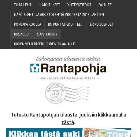
TILAA LEH­TI
ILMOI­TUK­SET
YHTEYS­TIE­DOT
PALAU­TE
NÄKÖIS­LEH­TI JA ARKIS­TO­LEH­TIÄ VUO­DES­TA 2013 LÄHTIEN
PORUK­KA KOOLLA
IIN KUN­TA­TIE­DOT­TEET
ERI­KOIS­LEH­DET
KIR­JAU­DU
REKIS­TE­RÖI­DY
DIGI­PAL­VE­LU PAPE­RI­LEH­DEN TILAAJALLE
Tutustu Rantapohjan tilaustarjouksiin klikkaamalla
tästä
.