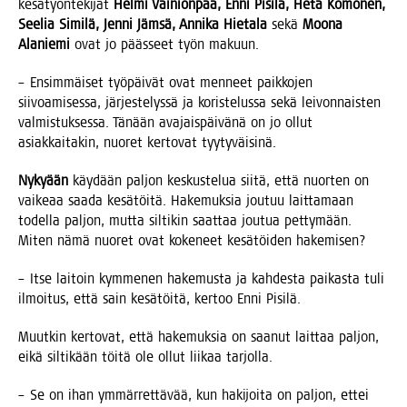
kesä­työn­te­ki­jät
Hel­mi Vai­nion­pää, Enni Pisi­lä, Heta Komo­nen,
See­lia Simi­lä, Jen­ni Jäm­sä, Anni­ka Hie­ta­la
sekä
Moo­na
Ala­nie­mi
ovat jo pääs­seet työn makuun.
– Ensim­mäi­set työ­päi­vät ovat men­neet paik­ko­jen
sii­voa­mi­ses­sa, jär­jes­te­lys­sä ja koris­te­lus­sa sekä lei­von­nais­ten
val­mis­tuk­ses­sa. Tänään ava­jais­päi­vä­nä on jo ollut
asiak­kai­ta­kin, nuo­ret ker­to­vat tyytyväisinä.
Nyky­ään
käy­dään pal­jon kes­kus­te­lua sii­tä, että nuor­ten on
vai­ke­aa saa­da kesä­töi­tä. Hake­muk­sia jou­tuu lait­ta­maan
todel­la pal­jon, mut­ta sil­ti­kin saat­taa jou­tua pet­ty­mään.
Miten nämä nuo­ret ovat koke­neet kesä­töi­den hakemisen?
– Itse lai­toin kym­me­nen hake­mus­ta ja kah­des­ta pai­kas­ta tuli
ilmoi­tus, että sain kesä­töi­tä, ker­too Enni Pisilä.
Muut­kin ker­to­vat, että hake­muk­sia on saa­nut lait­taa pal­jon,
eikä sil­ti­kään töi­tä ole ollut lii­kaa tarjolla.
– Se on ihan ymmär­ret­tä­vää, kun haki­joi­ta on pal­jon, ettei