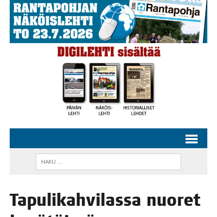
Tapu­li­kah­vi­las­sa nuo­ret