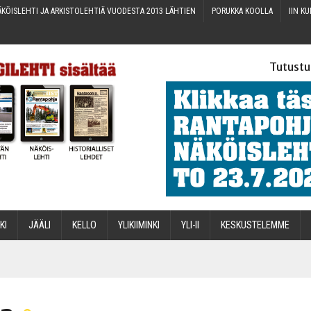
KÖIS­LEH­TI JA ARKIS­TO­LEH­TIÄ VUO­DES­TA 2013 LÄHTIEN
PORUK­KA KOOLLA
IIN KU
Tutustu
­KI
JÄÄ­LI
KEL­LO
YLI­KII­MIN­KI
YLI-II
KES­KUS­TE­LEM­ME
STA