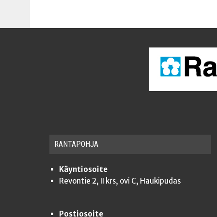
RAN­TA­POH­JA
Käyntiosoite
Revontie 2, II krs, ovi C, Haukipudas
Postiosoite