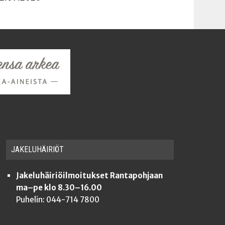
JAKE­LU­HÄI­RIÖT
Jakeluhäiriöilmoitukset Rantapohjaan
ma–pe klo 8.30–16.00
Puhelin: 044-714 7800