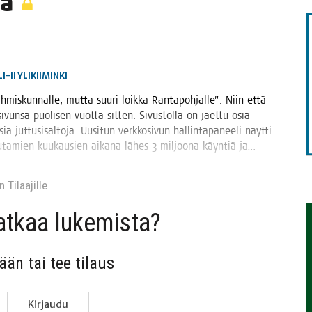
ka
TAEN
LI-II
YLIKIIMINKI
is­kun­nal­le, mut­ta suu­ri loik­ka Ran­ta­poh­jal­le”. Niin että
un­sa puo­li­sen vuot­ta sit­ten. Sivus­tol­la on jaet­tu osia
jut­tusi­säl­tö­jä. Uusi­tun verk­ko­si­vun hal­lin­ta­pa­nee­li näyt­ti
muu­ta­mien kuu­kausien aika­na lähes 3 mil­joo­na käyn­tiä ja…
 Tilaa­jil­le
jat­kaa lukemista?
sään tai tee tilaus
Kir­jau­du