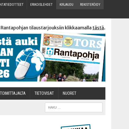
N­TA­TIE­DOT­TEET
ERI­KOIS­LEH­DET
KIR­JAU­DU
REKIS­TE­RÖI­DY
 Rantapohjan tilaustarjouksiin klikkaamalla
tästä
.
TOI­MIT­TA­JAL­TA
TIETOVISAT
NUO­RET