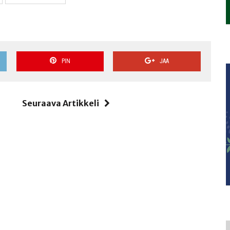
PIN
JAA
i
Seuraava Artikkeli