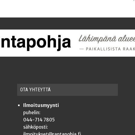
OTA YHTEYT­TÄ
Ilmoitusmyynti
puhelin:
044-714 7805
sähköposti:
ilmoitukset@rantapohja.fi