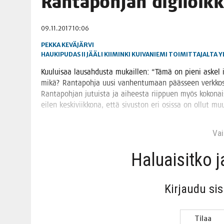
Ran­ta­poh­jan digiloik
06.08.2026
|
TOI­VEI­DEN KOTI IISTÄ!
09.11.2017 10:06
06.08.2026
|
KII­MIN­KI­PÄI­VÄT JÄR­JES­TE­TÄÄN PERIN­TEI­TÄ KUNNIOIT
PEKKA KEVÄJÄRVI
HAUKIPUDAS
II
JÄÄLI
KIIMINKI
KUIVANIEMI
TOIMITTAJALTA
Y
Kuu­lui­saa lausah­dus­ta mukail­len: “Tämä on pie­ni askel ihm
mikä? Ran­ta­poh­ja uusi van­hen­tu­maan pääs­seen verk­ko­si­v
Ran­ta­poh­jan jutuis­ta ja aihees­ta riip­puen myös koko­nai­sia 
eilen kes­ki­viik­ko­na, että sivus­ton eri osis­sa on ollut 
Vain
Haluai­sit­ko 
Kir­jau­du si
Tilaa