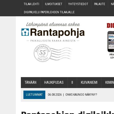
TILAA LEH­TI
ILMOI­TUK­SET
YHTEYS­TIE­DOT
PALAU­TE
NÄ
DIGI­PAL­VE­LU PAPE­RI­LEH­DEN TILAAJALLE
TÄNÄÄN
HAU­KI­PU­DAS
II
KUI­VA­NIE­MI
KII­MIN
LUETUIMMAT
06.08.2026
|
ONKS KAU­NOO NÄKYNY?
06.08.2026
|
MAKA­RO­NI­LAA­TI­KOL­LA ARKEEN
06.08.2026
|
OPIN­TOI­HIN KAN­SA­LAIS­OPIS­TOS­SA VOI SAA­DA AVUSTU