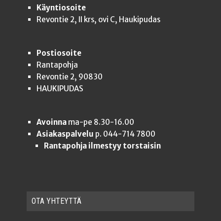
Käyntiosoite
Revontie 2, II krs, ovi C, Haukipudas
Postiosoite
Rantapohja
Revontie 2, 90830
HAUKIPUDAS
Avoinna
ma-pe 8.30-16.00
Asiakaspalvelu
p. 044-714 7800
Rantapohja ilmestyy torstaisin
OTA YHTEYT­TÄ