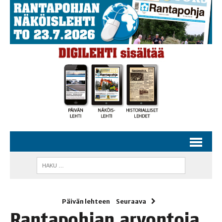
Päivän lehteen
Seuraava
Ran­ta­poh­jan arvontoja