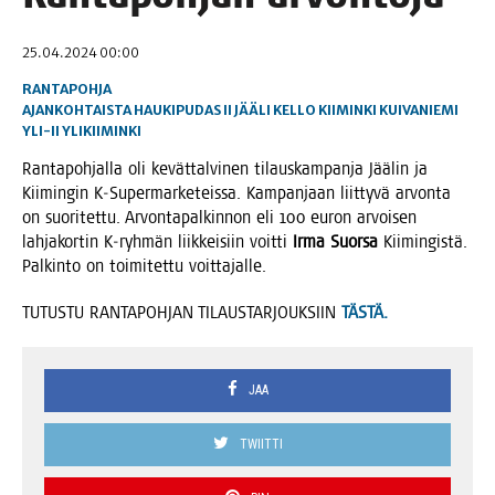
25.04.2024 00:00
RANTAPOHJA
AJANKOHTAISTA
HAUKIPUDAS
II
JÄÄLI
KELLO
KIIMINKI
KUIVANIEMI
YLI-II
YLIKIIMINKI
Ran­ta­poh­jal­la oli kevät­tal­vi­nen tilaus­kam­pan­ja Jää­lin ja
Kii­min­gin K‑Supermarketeissa. Kam­pan­jaan liit­ty­vä arvon­ta
on suo­ri­tet­tu. Arvon­ta­pal­kin­non eli 100 euron arvoi­sen
lah­ja­kor­tin K‑ryhmän liik­kei­siin voit­ti
Irma Suor­sa
Kii­min­gis­tä.
Pal­kin­to on toi­mi­tet­tu voittajalle.
TUTUSTU RANTAPOHJAN TILAUSTARJOUKSIIN
TÄSTÄ.
JAA
TWIITTI