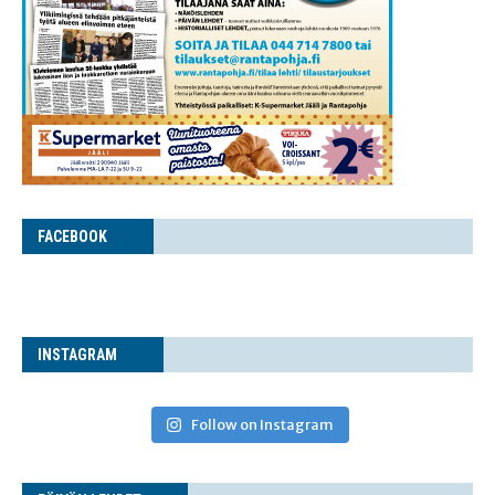
FACE­BOOK
INS­TA­GRAM
Follow on Instagram