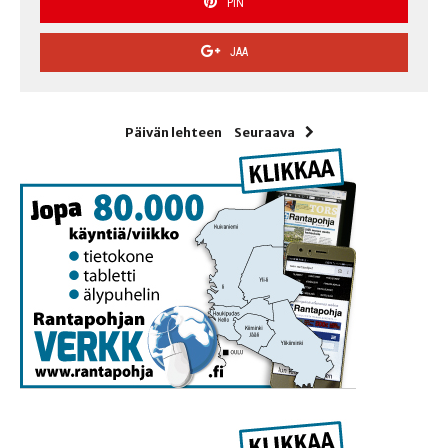
PIN
JAA
Päivän lehteen
Seuraava