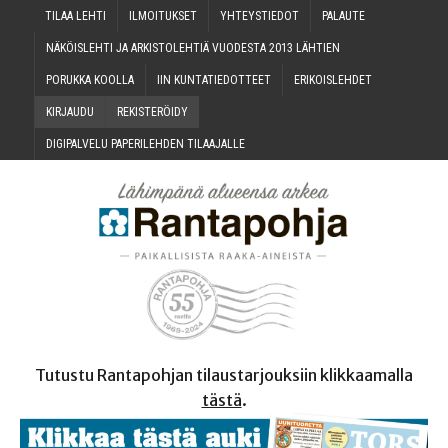
TILAA LEH­TI
ILMOI­TUK­SET
YHTEYS­TIE­DOT
PALAU­TE
NÄKÖIS­LEH­TI JA ARKIS­TO­LEH­TIÄ VUO­DES­TA 2013 LÄHTIEN
PORUK­KA KOOLLA
IIN KUN­TA­TIE­DOT­TEET
ERI­KOIS­LEH­DET
KIR­JAU­DU
REKIS­TE­RÖI­DY
DIGI­PAL­VE­LU PAPE­RI­LEH­DEN TILAAJALLE
Tutustu Rantapohjan tilaustarjouksiin klikkaamalla
tästä
.