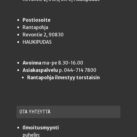
Postiosoite
Rantapohja
Revontie 2, 90830
HAUKIPUDAS
Avoinna
ma-pe 8.30-16.00
Asiakaspalvelu
p. 044-714 7800
Rantapohja ilmestyy torstaisin
OTA YHTEYT­TÄ
Ilmoitusmyynti
puhelin: