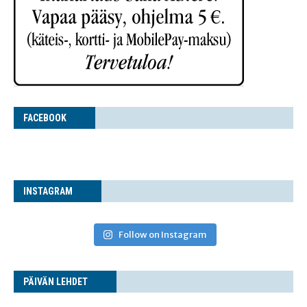
FACE­BOOK
INS­TA­GRAM
Follow on Instagram
PÄI­VÄN LEHDET