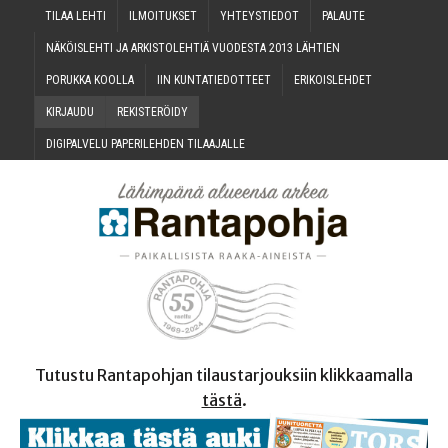
TILAA LEH­TI
ILMOI­TUK­SET
YHTEYS­TIE­DOT
PALAU­TE
NÄKÖIS­LEH­TI JA ARKIS­TO­LEH­TIÄ VUO­DES­TA 2013 LÄHTIEN
PORUK­KA KOOLLA
IIN KUN­TA­TIE­DOT­TEET
ERI­KOIS­LEH­DET
KIR­JAU­DU
REKIS­TE­RÖI­DY
DIGI­PAL­VE­LU PAPE­RI­LEH­DEN TILAAJALLE
Tutustu Rantapohjan tilaustarjouksiin klikkaamalla
tästä
.