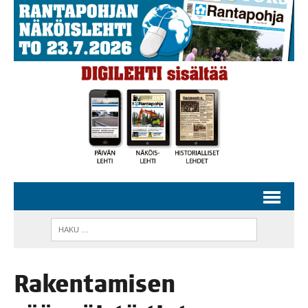
Raken­ta­mi­sen