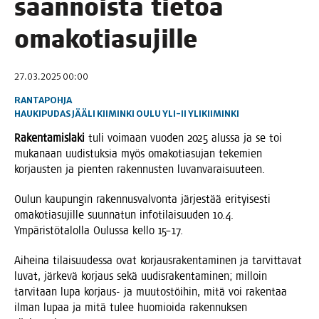
sään­nöis­tä tie­toa
omakotiasujille
27.03.2025 00:00
RANTAPOHJA
HAUKIPUDAS
JÄÄLI
KIIMINKI
OULU
YLI-II
YLIKIIMINKI
Raken­ta­mis­la­ki
tuli voi­maan vuo­den 2025 alus­sa ja se toi
muka­naan uudis­tuk­sia myös oma­ko­tia­su­jan teke­mien
kor­jaus­ten ja pien­ten raken­nus­ten luvanvaraisuuteen.
Oulun kau­pun­gin raken­nus­val­von­ta jär­jes­tää eri­tyi­ses­ti
oma­ko­tia­su­jil­le suun­na­tun info­ti­lai­suu­den 10.4.
Ympä­ris­tö­ta­lol­la Oulus­sa kel­lo 15–17.
Aihei­na tilai­suu­des­sa ovat kor­jaus­ra­ken­ta­mi­nen ja tar­vit­ta­vat
luvat, jär­ke­vä kor­jaus sekä uudis­ra­ken­ta­mi­nen; mil­loin
tar­vi­taan lupa kor­jaus- ja muu­tos­töi­hin, mitä voi raken­taa
ilman lupaa ja mitä tulee huo­mioi­da raken­nuk­sen