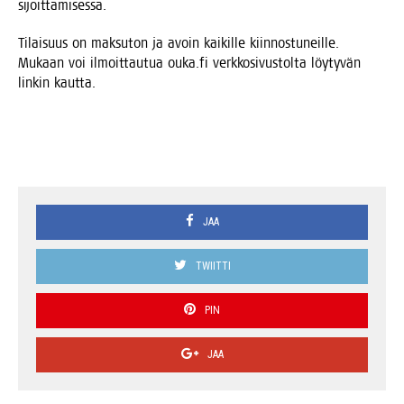
sijoittamisessa.
Tilai­suus on mak­su­ton ja avoin kai­kil­le kiin­nos­tu­neil­le.
Mukaan voi ilmoit­tau­tua ouka.fi verk­ko­si­vus­tol­ta löy­ty­vän
lin­kin kautta.
JAA
TWIITTI
PIN
JAA