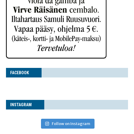
FACE­BOOK
INS­TA­GRAM
Follow on Instagram