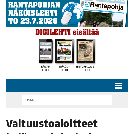
Val­tuus­toa­loit­teet