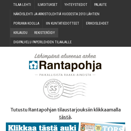
TILAA LEH­TI
ILMOI­TUK­SET
YHTEYS­TIE­DOT
PALAU­TE
NÄKÖIS­LEH­TI JA ARKIS­TO­LEH­TIÄ VUO­DES­TA 2013 LÄHTIEN
PORUK­KA KOOLLA
IIN KUN­TA­TIE­DOT­TEET
ERI­KOIS­LEH­DET
KIR­JAU­DU
REKIS­TE­RÖI­DY
DIGI­PAL­VE­LU PAPE­RI­LEH­DEN TILAAJALLE
Tutustu Rantapohjan tilaustarjouksiin klikkaamalla
tästä
.