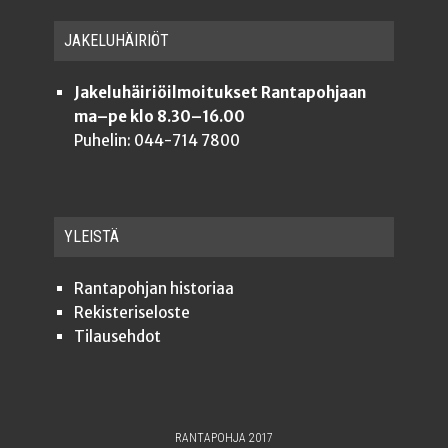
JAKE­LU­HÄI­RIÖT
Jakeluhäiriöilmoitukset Rantapohjaan
ma–pe klo 8.30–16.00
Puhelin: 044-714 7800
YLEISTÄ
Ran­ta­poh­jan historiaa
Rekis­te­ri­se­los­te
Tilauseh­dot
RANTAPOHJA 2017