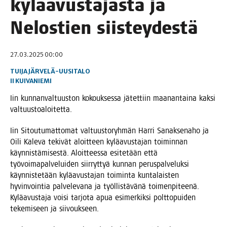
kylä­avus­ta­jas­ta ja
Nelos­tien siisteydestä
27.03.2025 00:00
TUIJA JÄRVELÄ-UUSITALO
II
KUIVANIEMI
Iin kun­nan­val­tuus­ton kokouk­ses­sa jätet­tiin maa­nan­tai­na kak­si
valtuustoaloitetta.
Iin Sitou­tu­mat­to­mat val­tuus­to­ryh­män Har­ri Sanak­se­na­ho ja
Oili Kale­va teki­vät aloit­teen kylä­avus­ta­jan toi­min­nan
käyn­nis­tä­mi­ses­tä. Aloit­tees­sa esi­te­tään että
työ­voi­ma­pal­ve­lui­den siir­ryt­tyä kun­nan perus­pal­ve­luk­si
käyn­nis­te­tään kylä­avus­ta­jan toi­min­ta kun­ta­lais­ten
hyvin­voin­tia pal­ve­le­va­na ja työl­lis­tä­vä­nä toi­men­pi­tee­nä.
Kylä­avus­ta­ja voi­si tar­jo­ta apua esi­mer­kik­si polt­to­pui­den
teke­mi­seen ja siivoukseen.