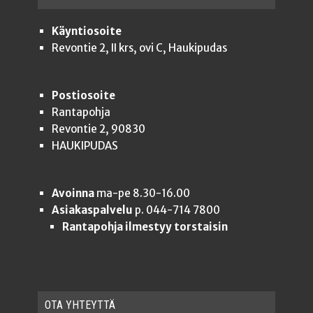
Käyntiosoite
Revontie 2, II krs, ovi C, Haukipudas
Postiosoite
Rantapohja
Revontie 2, 90830
HAUKIPUDAS
Avoinna
ma-pe 8.30-16.00
Asiakaspalvelu
p. 044-714 7800
Rantapohja ilmestyy torstaisin
OTA YHTEYT­TÄ