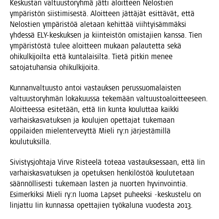
Kes­kus­tan val­tuus­to­ryh­mä jät­ti aloit­teen Nelos­tien
ympä­ris­tön siis­ti­mi­ses­tä. Aloit­teen jät­tä­jät esit­tä­vät, että
Nelos­tien ympä­ris­töä ale­taan kehit­tää viih­tyi­säm­mäk­si
yhdes­sä ELY-kes­kuk­sen ja kiin­teis­tön omis­ta­jien kans­sa. Tien
ympä­ris­tös­tä tulee aloit­teen mukaan palau­tet­ta sekä
ohi­kul­ki­joil­ta että kun­ta­lai­sil­ta. Tie­tä pit­kin menee
sato­ja­tu­han­sia ohikulkijoita.
Kun­nan­val­tuus­to antoi vas­tauk­sen perus­suo­ma­lais­ten
val­tuus­to­ryh­män loka­kuus­sa teke­mään val­tuus­toa­loit­tee­seen.
Aloit­tees­sa esi­te­tään, että Iin kun­ta kou­lut­taa kaik­ki
var­hais­kas­va­tuk­sen ja kou­lu­jen opet­ta­jat tuke­maan
oppi­lai­den mie­len­ter­veyt­tä Mie­li ry:n jär­jes­tä­mil­lä
koulutuksilla.
Sivis­tys­joh­ta­ja Vir­ve Ris­tee­lä tote­aa vas­tauk­ses­saan, että Iin
var­hais­kas­va­tuk­sen ja ope­tuk­sen hen­ki­lös­töä kou­lu­te­taan
sään­nöl­li­ses­ti tuke­maan las­ten ja nuor­ten hyvin­voin­tia.
Esi­mer­kik­si Mie­li ry:n luo­ma Lap­set puheek­si ‑kes­kus­te­lu on
lin­jat­tu Iin kun­nas­sa opet­ta­jien työ­ka­lu­na vuo­des­ta 2013.