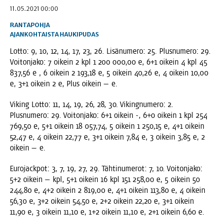
11.05.2021 00:00
RANTAPOHJA
AJANKOHTAISTA
HAUKIPUDAS
Lot­to: 9, 10, 12, 14, 17, 23, 26. Lisä­nu­me­ro: 25. Plus­nu­me­ro: 29.
Voi­ton­ja­ko: 7 oikein 2 kpl 1 200 000,00 e, 6+1 oikein 4 kpl 45
837,56 e , 6 oikein 2 193,18 e, 5 oikein 40,26 e, 4 oikein 10,00
e, 3+1 oikein 2 e, Plus oikein — e.
Viking Lot­to: 11, 14, 19, 26, 28, 30. Viking­nu­me­ro: 2.
Plus­nu­me­ro: 29. Voi­ton­ja­ko: 6+1 oikein -, 6+0 oikein 1 kpl 254
769,50 e, 5+1 oikein 18 057,74, 5 oikein 1 250,15 e, 4+1 oikein
52,47 e, 4 oikein 22,77 e, 3+1 oikein 7,84 e, 3 oikein 3,85 e, 2
oikein — e.
Euro­jack­pot: 3, 7, 19, 27, 29. Täh­ti­nu­me­rot: 7, 10. Voi­ton­ja­ko:
5+2 oikein — kpl, 5+1 oikein 16 kpl 151 258,00 e, 5 oikein 50
244,80 e, 4+2 oikein 2 819,00 e, 4+1 oikein 113,80 e, 4 oikein
56,30 e, 3+2 oikein 54,50 e, 2+2 oikein 22,20 e, 3+1 oikein
11,90 e, 3 oikein 11,10 e, 1+2 oikein 11,10 e, 2+1 oikein 6,60 e.