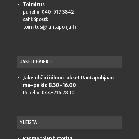
Toimitus
puhelin: 040-517 3842
sähköposti:
toimitus@rantapohja.fi
JAKE­LU­HÄI­RIÖT
Jakeluhäiriöilmoitukset Rantapohjaan
ma–pe klo 8.30–16.00
Puhelin: 044-714 7800
YLEISTÄ
Ran­ta­poh­jan historiaa