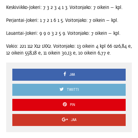
Kes­ki­viik­ko-Joke­ri: 7 3 2 3 4 1 3. Voi­ton­ja­ko: 7 oikein — kpl.
Per­jan­tai-Joke­ri: 1 7 2 1 6 1 5. Voi­ton­ja­ko: 7 oikein — kpl.
Lau­an­tai-Joke­ri: 9 9 0 3 2 5 9. Voi­ton­ja­ko: 7 oikein — kpl.
Vakio: 221 112 X12 1XX2. Voi­ton­ja­ko: 13 oikein 4 kpl 66 026,84 e,
12 oikein 558,18 e, 11 oikein 30,13 e, 10 oikein 6,77 e.
JAA
TWIITTI
PIN
JAA