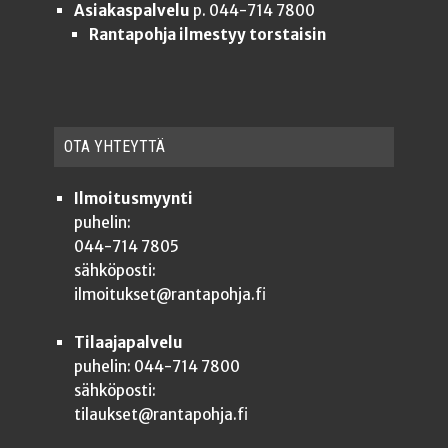
Asiakaspalvelu
p. 044-714 7800
Rantapohja ilmestyy torstaisin
OTA YHTEYT­TÄ
Ilmoitusmyynti
puhelin:
044-714 7805
sähköposti:
ilmoitukset@rantapohja.fi
Tilaajapalvelu
puhelin: 044-714 7800
sähköposti:
tilaukset@rantapohja.fi