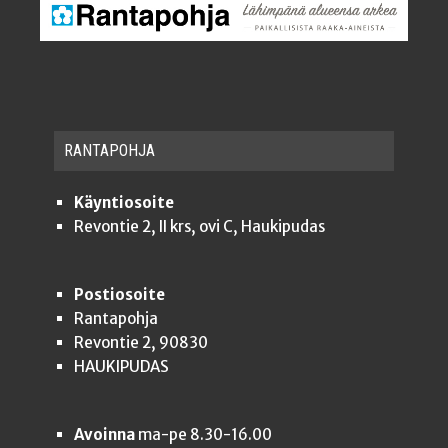
RAN­TA­POH­JA
Käyntiosoite
Revontie 2, II krs, ovi C, Haukipudas
Postiosoite
Rantapohja
Revontie 2, 90830
HAUKIPUDAS
Avoinna
ma-pe 8.30-16.00