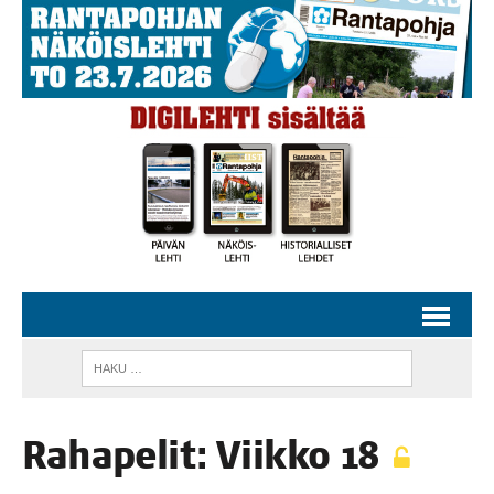
Raha­pe­lit: Viik­ko 18