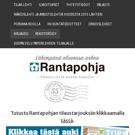
TILAA LEH­TI
ILMOI­TUK­SET
YHTEYS­TIE­DOT
PALAU­TE
NÄKÖIS­LEH­TI JA ARKIS­TO­LEH­TIÄ VUO­DES­TA 2013 LÄHTIEN
PORUK­KA KOOLLA
IIN KUN­TA­TIE­DOT­TEET
ERI­KOIS­LEH­DET
KIR­JAU­DU
REKIS­TE­RÖI­DY
DIGI­PAL­VE­LU PAPE­RI­LEH­DEN TILAAJALLE
Tutustu Rantapohjan tilaustarjouksiin klikkaamalla
tästä
.