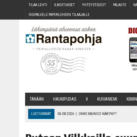
TILAA LEH­TI
ILMOI­TUK­SET
YHTEYS­TIE­DOT
PALAU­TE
NÄ
DIGI­PAL­VE­LU PAPE­RI­LEH­DEN TILAAJALLE
TÄNÄÄN
HAU­KI­PU­DAS
II
KUI­VA­NIE­MI
KII­MIN
LUETUIMMAT
06.08.2026
|
ONKS KAU­NOO NÄKYNY?
06.08.2026
|
MAKA­RO­NI­LAA­TI­KOL­LA ARKEEN
06.08.2026
|
OPIN­TOI­HIN KAN­SA­LAIS­OPIS­TOS­SA VOI SAA­DA AVUSTU