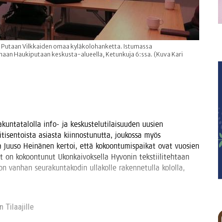
la Putaan Vilkkaiden omaa kyläkolohanketta. Istumassa
emaan Haukiputaan keskusta-alueella, Ketunkuja 6:ssa. (Kuva Kari
­kun­ta­ta­lol­la info- ja kes­kus­te­lu­ti­lai­suu­den uusien
ii­ti­sen­tois­ta asias­ta kiin­nos­tu­nut­ta, jou­kos­sa myös
a­ja Juuso Hei­nä­nen ker­toi, että kokoon­tu­mis­pai­kat ovat vuo­sien
t on kokoon­tu­nut Ukon­kai­vok­sel­la Hyvo­nin teks­tii­li­teh­taan
 van­han seu­ra­kun­ta­ko­din ulla­kol­le raken­ne­tul­la kolol­la,
 Tilaa­jil­le