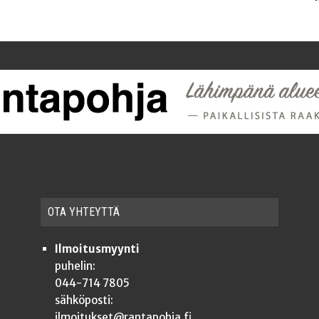
OTA YHTEYT­TÄ
Ilmoitusmyynti
puhelin:
044-714 7805
sähköposti:
ilmoitukset@rantapohja.fi