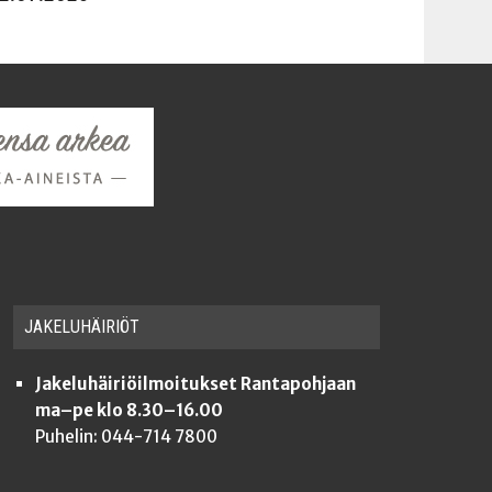
JAKE­LU­HÄI­RIÖT
Jakeluhäiriöilmoitukset Rantapohjaan
ma–pe klo 8.30–16.00
Puhelin: 044-714 7800