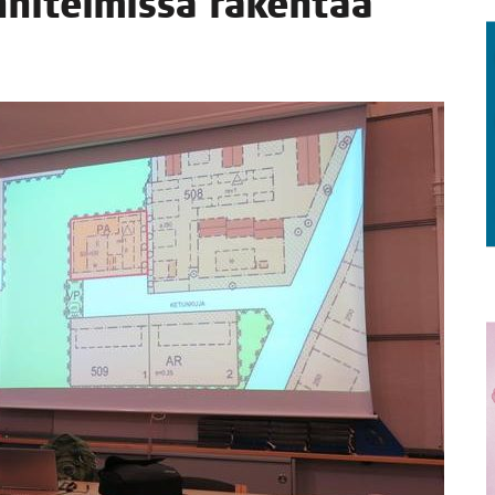
­ni­tel­mis­sa raken­taa
TAEN