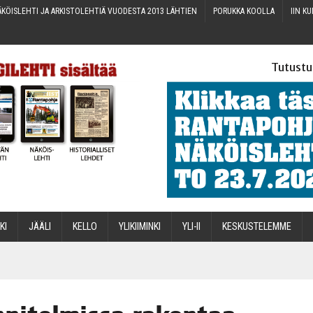
KÖIS­LEH­TI JA ARKIS­TO­LEH­TIÄ VUO­DES­TA 2013 LÄHTIEN
PORUK­KA KOOLLA
IIN KU
Tutustu
­KI
JÄÄ­LI
KEL­LO
YLI­KII­MIN­KI
YLI-II
KES­KUS­TE­LEM­ME
STA