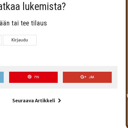
jat­kaa lukemista?
sään tai tee tilaus
Kir­jau­du
PIN
JAA
i
Seuraava Artikkeli