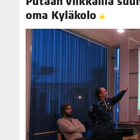
Putaan Vilk­kail­la suun
06.08.2026
|
TOI­VEI­DEN KOTI IISTÄ!
oma Kyläkolo
06.08.2026
|
KII­MIN­KI­PÄI­VÄT JÄR­JES­TE­TÄÄN PERIN­TEI­TÄ KUNNIOIT