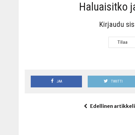
Haluai­sit­ko 
Kir­jau­du si
Tilaa
JAA
TWIITTI
Edellinen artikkel