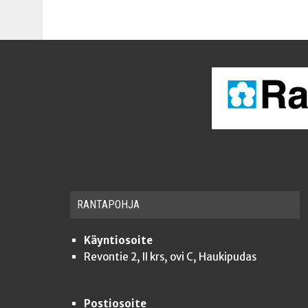
RAN­TA­POH­JA
Käyntiosoite
Revontie 2, II krs, ovi C, Haukipudas
Postiosoite