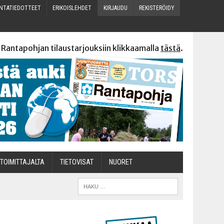
N­TA­TIE­DOT­TEET
ERI­KOIS­LEH­DET
KIR­JAU­DU
REKIS­TE­RÖI­DY
 Rantapohjan tilaustarjouksiin klikkaamalla
tästä
.
TOI­MIT­TA­JAL­TA
TIETOVISAT
NUO­RET