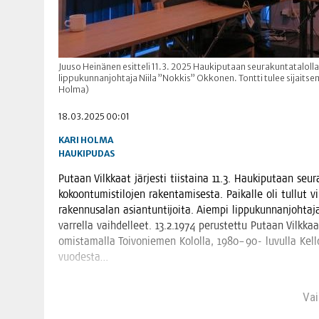
Juuso Heinänen esitteli 11.3. 2025 Haukiputaan seurakuntatalol
lippukunnanjohtaja Niila ”Nokkis” Okkonen. Tontti tulee sijaits
Holma)
18.03.2025 00:01
KARI HOLMA
HAUKIPUDAS
Putaan Vilk­kaat jär­jes­ti tiis­tai­na 11.3. Hau­ki­pu­taan seu­ra
kokoon­tu­mis­ti­lo­jen raken­ta­mi­ses­ta. Pai­kal­le oli tul­lut v
raken­nusa­lan asian­tun­ti­joi­ta. Aiem­pi lip­pu­kun­nan­joh­t
var­rel­la vaih­del­leet. 13.2.1974 perus­tet­tu Putaan Vilk­kaa
omis­ta­mal­la Toi­vo­nie­men Kolol­la, 1980–90- luvul­la Kel­lon
vuodesta…
Vain