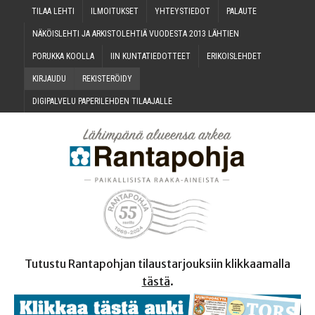
TILAA LEH­TI
ILMOI­TUK­SET
YHTEYS­TIE­DOT
PALAU­TE
NÄKÖIS­LEH­TI JA ARKIS­TO­LEH­TIÄ VUO­DES­TA 2013 LÄHTIEN
PORUK­KA KOOLLA
IIN KUN­TA­TIE­DOT­TEET
ERI­KOIS­LEH­DET
KIR­JAU­DU
REKIS­TE­RÖI­DY
DIGI­PAL­VE­LU PAPE­RI­LEH­DEN TILAAJALLE
Tutustu Rantapohjan tilaustarjouksiin klikkaamalla
tästä
.