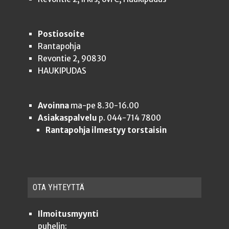
Postiosoite
Rantapohja
Revontie 2, 90830
HAUKIPUDAS
Avoinna
ma-pe 8.30-16.00
Asiakaspalvelu
p. 044-714 7800
Rantapohja ilmestyy torstaisin
OTA YHTEYT­TÄ
Ilmoitusmyynti
puhelin: