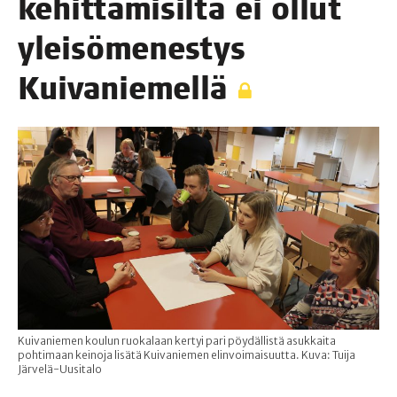
kehit­tä­mi­sil­ta ei ollut
ylei­sö­me­nes­tys
Kuivaniemellä
Kuivaniemen koulun ruokalaan kertyi pari pöydällistä asukkaita
pohtimaan keinoja lisätä Kuivaniemen elinvoimaisuutta. Kuva: Tuija
Järvelä-Uusitalo