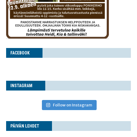
FACE­BOOK
INS­TA­GRAM
Follow on Instagram
PÄI­VÄN LEHDET