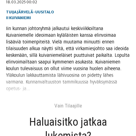
18.03.2025 00:02
TUIJA JÄRVELÄ-UUSITALO
II
KUIVANIEMI
Iin kun­nan joh­to­ryh­mä jal­kau­tui kes­ki­viik­koil­ta­na
Kui­va­nie­mel­le ideoi­maan kylä­läis­ten kans­sa elin­voi­maa
lisää­viä toi­men­pi­tei­tä. Vie­lä muu­ta­ma minuut­ti ennen
tilai­suu­den alkua näyt­ti sil­tä, että vir­ka­mies­joh­to saa ideoi­da
kes­ke­nään, sil­lä kui­va­nie­me­läi­set puut­tui­vat pai­kal­ta. Lopul­ta
elin­voi­mail­taan saa­pui kym­me­nen asu­kas­ta. Kui­va­nie­men
kou­lun tule­vai­suus on ollut vii­me vuo­si­na huo­len aihee­na.
Ylä­kou­lun lak­kaut­ta­mis­ta lähi­vuo­si­na on pidet­ty lähes
var­ma­na. Kun­nan­val­tuus­ton tam­mi­kuus­sa hyväk­sy­mäs­sä
ope­tus- ja…
Vain Tilaa­jil­le
Haluai­sit­ko jat­kaa