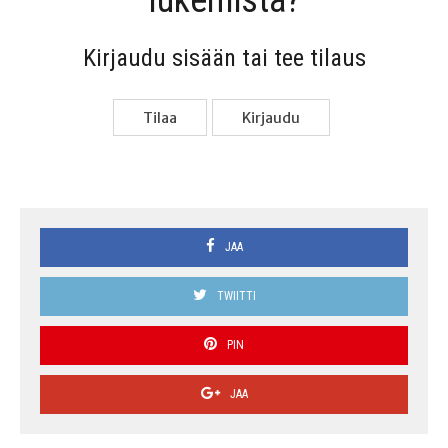
lukemista?
Kir­jau­du sisään tai tee tilaus
Tilaa
Kir­jau­du
JAA
TWIITTI
PIN
JAA