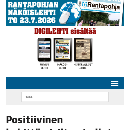
Posi­tii­vi­nen