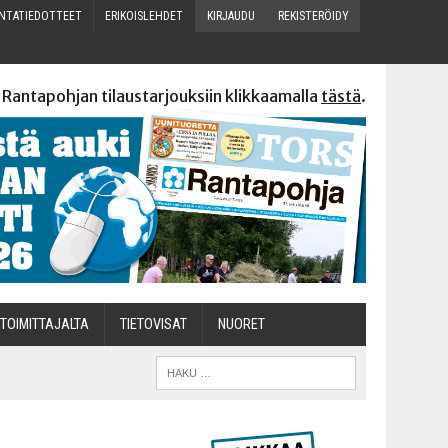
N­TA­TIE­DOT­TEET
ERI­KOIS­LEH­DET
KIR­JAU­DU
REKIS­TE­RÖI­DY
 Rantapohjan tilaustarjouksiin klikkaamalla
tästä
.
TOI­MIT­TA­JAL­TA
TIETOVISAT
NUO­RET