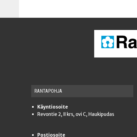
RAN­TA­POH­JA
Käyntiosoite
Revontie 2, II krs, ovi C, Haukipudas
Postiosoite