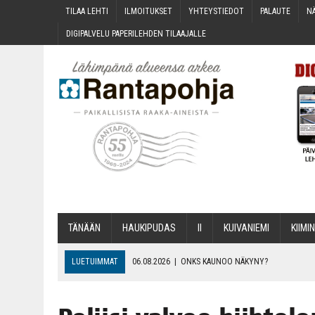
TILAA LEH­TI
ILMOI­TUK­SET
YHTEYS­TIE­DOT
PALAU­TE
NÄ
DIGI­PAL­VE­LU PAPE­RI­LEH­DEN TILAAJALLE
TÄNÄÄN
HAU­KI­PU­DAS
II
KUI­VA­NIE­MI
KII­MIN
LUETUIMMAT
06.08.2026
|
ONKS KAU­NOO NÄKYNY?
06.08.2026
|
MAKA­RO­NI­LAA­TI­KOL­LA ARKEEN
06.08.2026
|
OPIN­TOI­HIN KAN­SA­LAIS­OPIS­TOS­SA VOI SAA­DA AVUSTU