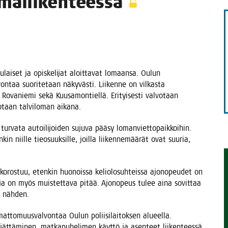
lomaliikenteessä
TAEN
u­lai­set ja opis­ke­li­jat aloit­ta­vat lomaan­sa. Oulun
von­taa suo­ri­te­taan näky­väs­ti. Lii­ken­ne on vil­kas­ta
ja Rova­nie­mi sekä Kuusa­mon­tiel­lä. Eri­tyi­ses­ti val­vo­taan
o­taan tal­vi­lo­man aikana.
va­ta autoi­li­joi­den suju­va pää­sy loman­viet­to­paik­koi­hin.
niil­le tie­o­suuk­sil­le, joil­la lii­ken­ne­mää­rät ovat suu­ria,
s koros­tuu, eten­kin huo­nois­sa kelio­lo­suh­teis­sa ajo­no­peu­det on
au­ko­ja on myös muis­tet­ta­va pitää. Ajo­no­peus tulee aina sovit­taa
oon nähden.
at­to­muus­val­von­taa Oulun polii­si­lai­tok­sen alu­eel­la.
tä jät­tä­mi­nen, mat­ka­pu­he­li­men käyt­tö ja asen­teet lii­ken­tees­sä.