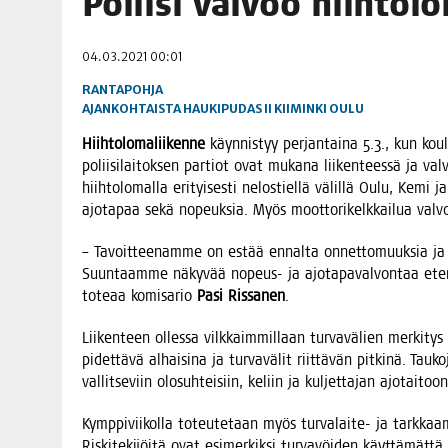
Polii­si val­voo hiihto
06.08.2026
|
TOI­VEI­DEN KOTI IISTÄ!
04.03.2021 00:01
06.08.2026
|
KII­MIN­KI­PÄI­VÄT JÄR­JES­TE­TÄÄN PERIN­TEI­TÄ KUNNIOIT
RANTAPOHJA
AJANKOHTAISTA
HAUKIPUDAS
II
KIIMINKI
OULU
Hiih­to­lo­ma­lii­ken­ne
käyn­nis­tyy per­jan­tai­na 5.3., kun kou­l
polii­si­lai­tok­sen par­tiot ovat muka­na lii­ken­tees­sä ja val­
hiih­to­lo­mal­la eri­tyi­ses­ti nelos­tiel­lä välil­lä Oulu, Kemi 
ajo­ta­paa sekä nopeuk­sia. Myös moot­to­ri­kelk­kai­lua val­v
– Tavoit­tee­nam­me on estää ennal­ta onnet­to­muuk­sia ja tur­
Suun­taam­me näky­vää nopeus- ja ajo­ta­pa­val­von­taa eten­kin 
tote­aa komi­sa­rio
Pasi Ris­sa­nen
.
Lii­ken­teen olles­sa vilk­kaim­mil­laan tur­va­vä­lien mer­ki­ty
pidet­tä­vä alhai­si­na ja tur­va­vä­lit riit­tä­vän pit­ki­nä. T
val­lit­se­viin olo­suh­tei­siin, keliin ja kul­jet­ta­jan ajo­tai­t
Kymp­pi­vii­kol­la toteu­te­taan myös tur­va­lai­te- ja tark­kaa­m
Ris­ki­te­ki­jöi­tä ovat esi­mer­kik­si tur­va­vöi­den käyt­tä­mät­