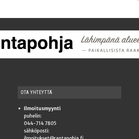
OTA YHTEYT­TÄ
Ilmoitusmyynti
puhelin:
044-714 7805
sähköposti:
ilmoitukset@rantapohja.fi