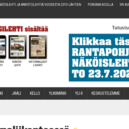
KÖIS­LEH­TI JA ARKIS­TO­LEH­TIÄ VUO­DES­TA 2013 LÄHTIEN
PORUK­KA KOOLLA
IIN KU
Tutustu
­KI
JÄÄ­LI
KEL­LO
YLI­KII­MIN­KI
YLI-II
KES­KUS­TE­LEM­ME
STA