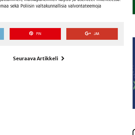
aa sekä Polii­sin val­ta­kun­nal­li­sia val­von­ta­tee­mo­ja
PIN
JAA
i
Seuraava Artikkeli