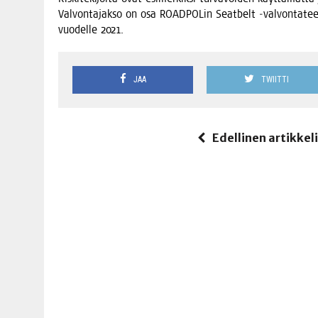
Val­von­ta­jak­so on osa ROAD­PO­Lin Seat­belt ‑val­von­ta­tee­m
vuo­del­le 2021.
JAA
TWIITTI
Edellinen artikkel