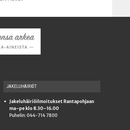
JAKE­LU­HÄI­RIÖT
Jakeluhäiriöilmoitukset Rantapohjaan
ma–pe klo 8.30–16.00
Puhelin: 044-714 7800