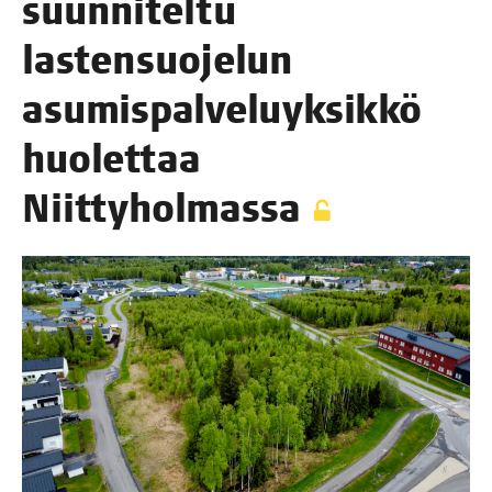
suun­ni­tel­tu
las­ten­suo­je­lun
asu­mis­pal­ve­lu­yk­sik­kö
huo­let­taa
Niittyholmassa