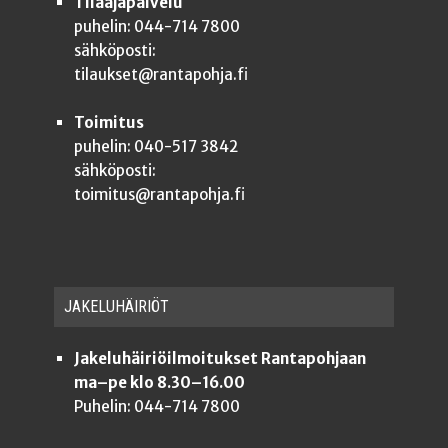
Tilaajapalvelu
puhelin: 044-714 7800
sähköposti:
tilaukset@rantapohja.fi
Toimitus
puhelin: 040-517 3842
sähköposti:
toimitus@rantapohja.fi
JAKE­LU­HÄI­RIÖT
Jakeluhäiriöilmoitukset Rantapohjaan
ma–pe klo 8.30–16.00
Puhelin: 044-714 7800