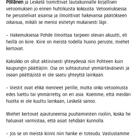
Pöl­lä­nen
ja Les­ke­lä toi­mit­ti­vat lau­ta­kun­nal­le kir­jal­li­sen
vetoo­muk­sen jo ennen huh­ti­kuis­ta kokous­ta. Vetoo­muk­ses­sa
he perus­te­li­vat asian­sa ja ilmoit­ti­vat hake­van­sa pää­tök­seen
oikai­sua, mikä­li se meni­si esi­te­tyn mukai­ses­ti läpi.
– Hake­muk­ses­sa Poh­de ilmoit­taa tar­peen ole­van akuut­ti, eli
heil­lä on kii­re. Kii­re on meis­tä todel­la huo­no perus­te, mie­het
kertovat.
Kak­sik­ko on ollut aktii­vi­ses­ti yhtey­des­sä niin Poh­teen kuin
kau­pun­gin päät­tä­jiin. Osa on suh­tau­tu­nut ymmär­tä­väi­ses­ti ja
osaan päät­tä­jis­tä ei ole saa­tu yhteyt­tä lainkaan.
– Vies­tit ovat ehkä men­neet peril­le, mut­ta onko vetoo­mus­ta
edes luet­tu tai ymmär­ret­ty, on eri asia. Koem­me, että mei­dän
huol­ta ei ole kuul­tu lain­kaan, Les­ke­lä sanoo.
Mie­het ker­to­vat ajau­tu­neen­sa puu­ha­mies­ten roo­liin, kos­ka he
halua­vat var­mis­taa, että asiat teh­dään kunnolla.
– Jos se on meis­tä kiin­ni niin han­ke ei toteu­du. Vas­tus­tam­me