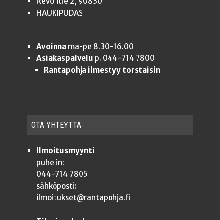
Revontie 2, 90830
HAUKIPUDAS
Avoinna
ma-pe 8.30-16.00
Asiakaspalvelu
p. 044-714 7800
Rantapohja ilmestyy torstaisin
OTA YHTEYT­TÄ
Ilmoitusmyynti
puhelin:
044-714 7805
sähköposti:
ilmoitukset@rantapohja.fi