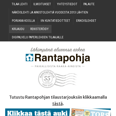
TILAA LEH­TI
ILMOI­TUK­SET
YHTEYS­TIE­DOT
PALAU­TE
NÄKÖIS­LEH­TI JA ARKIS­TO­LEH­TIÄ VUO­DES­TA 2013 LÄHTIEN
PORUK­KA KOOLLA
IIN KUN­TA­TIE­DOT­TEET
ERI­KOIS­LEH­DET
KIR­JAU­DU
REKIS­TE­RÖI­DY
DIGI­PAL­VE­LU PAPE­RI­LEH­DEN TILAAJALLE
Tutustu Rantapohjan tilaustarjouksiin klikkaamalla
tästä
.