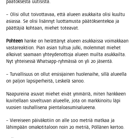
pää­tök­ses­tä uutisista.
– Oli­si ollut toi­vot­ta­vaa, että alu­een asuk­kai­ta oli­si kuul­tu
asias­sa. Se oli­si lisän­nyt luot­ta­mus­ta pää­tök­sen­te­koa ja
päät­tä­jiä koh­taan, mie­het toteavat.
Poh­teen
han­ke on herät­tä­nyt alu­een asuk­kais­sa voi­mak­kaan
vas­ta­reak­tion. Pian asian tul­tua jul­ki, molem­mat mie­het
alkoi­vat saa­maan yhtey­den­ot­to­ja alu­een muil­ta asuk­kail­ta.
Nyt yhtei­ses­sä What­sapp-ryh­mäs­sä on yli 20 jäsentä.
– Tur­val­li­suus on ollut ensi­si­jai­nen huo­le­nai­he, sil­lä alu­eel­la
on pal­jon lap­si­per­hei­tä, Les­ke­lä sanoo.
Naa­pu­rei­na asu­vat mie­het eivät ymmär­rä, miten hank­keen
kuvi­tel­laan sovel­tu­van alu­eel­le, jota on mark­ki­noi­tu läpi
vuo­sien rau­hal­li­se­na pientaloasumisalueena.
– Vie­rei­seen päi­vä­ko­tiin on alle 100 met­riä mat­kaa ja
lähim­pään oma­ko­ti­ta­loon noin 20 met­riä, Pöl­lä­nen kertoo.