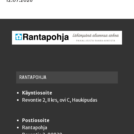
12.07.2026
RAN­TA­POH­JA
Käyntiosoite
Revontie 2, II krs, ovi C, Haukipudas
Postiosoite
Rantapohja