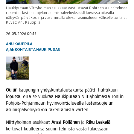
Haukiputaan Niittyholman asukkaat vastustavat Pohteen suunnitelmaa
rakentaa lastensuojelun asumispalveluyksikkö kuvassa oikealla
näkyvän päiväkodin ja vasemmalla olevan asuinalueen väliselle tontille.
Kuvat: Anu Kauppila
26.05.2026 00:15
ANU KAUPPILA
AJANKOHTAISTA
HAUKIPUDAS
Oulun
kau­pun­gin yhdys­kun­ta­lau­ta­kun­ta päät­ti huh­ti­kuun
lopus­sa, että se vuo­kraa Hau­ki­pu­taan Niit­ty­hol­mas­ta ton­tin
Poh­jois-Poh­jan­maan hyvin­voin­tia­lu­eel­le las­ten­suo­je­lun
asu­mis­pal­ve­lu­yk­si­kön raken­ta­mis­ta varten.
Niit­ty­hol­man asuk­kaat
Ans­si Pöl­lä­nen
ja
Riku Les­ke­lä
ker­to­vat kuul­leen­sa suun­ni­tel­mis­ta vas­ta lukies­saan