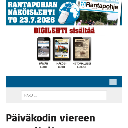
Päi­vä­ko­din vie­reen