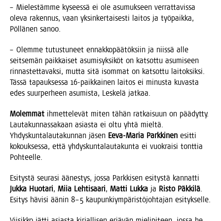
– Mie­les­täm­me kysees­sä ei ole asu­muk­seen ver­rat­ta­vis­sa
ole­va raken­nus, vaan yksin­ker­tai­ses­ti lai­tos ja työ­paik­ka,
Pöl­lä­nen sanoo.
– Olem­me tutus­tu­neet ennak­ko­pää­tök­siin ja niis­sä alle
seit­se­män paik­kai­set asu­mi­syk­si­köt on kat­sot­tu asu­mi­seen
rin­nas­tet­ta­vak­si, mut­ta sitä isom­mat on kat­sot­tu lai­tok­sik­si.
Täs­sä tapauk­ses­sa 16-paik­kai­nen lai­tos ei minus­ta kuvas­ta
edes suur­per­heen asu­mis­ta, Les­ke­lä jatkaa.
Molem­mat
ihmet­te­le­vät miten tähän rat­kai­suun on pää­dyt­ty.
Lau­ta­kun­nas­sa­kaan asias­ta ei oltu yhtä miel­tä.
Yhdys­kun­ta­lau­ta­kun­nan jäsen
Eeva-Maria Park­ki­nen
esit­ti
kokouk­ses­sa, että yhdys­kun­ta­lau­ta­kun­ta ei vuo­krai­si tont­tia
Pohteelle.
Esi­tys­tä seu­ra­si äänes­tys, jos­sa Park­ki­sen esi­tys­tä kan­nat­ti
Juk­ka Huo­ta­ri
,
Miia Leh­ti­saa­ri
,
Mat­ti Luk­ka
ja
Ris­to Päk­ki­lä
.
Esi­tys hävi­si äänin 8–5 kau­pun­kiym­pä­ris­tö­joh­ta­jan esitykselle.
Vii­sik­ko jät­ti asias­ta kir­jal­li­sen eriä­vän mie­li­pi­teen, jos­sa he