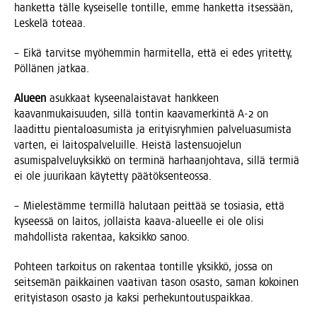
han­ket­ta täl­le kysei­sel­le ton­til­le, emme han­ket­ta itses­sään,
Les­ke­lä toteaa.
– Eikä tar­vit­se myö­hem­min har­mi­tel­la, että ei edes yri­tet­ty,
Pöl­lä­nen jatkaa.
Alu­een
asuk­kaat kysee­na­lais­ta­vat hank­keen
kaa­van­mu­kai­suu­den, sil­lä ton­tin kaa­va­mer­kin­tä A‑2 on
laa­dit­tu pien­ta­loa­su­mis­ta ja eri­tyis­ryh­mien pal­ve­lua­su­mis­ta
var­ten, ei lai­tos­pal­ve­luil­le. Heis­tä las­ten­suo­je­lun
asu­mis­pal­ve­lu­yk­sik­kö on ter­mi­nä har­haan­joh­ta­va, sil­lä ter­miä
ei ole juu­ri­kaan käy­tet­ty päätöksenteossa.
– Mie­les­täm­me ter­mil­lä halu­taan peit­tää se tosia­sia, että
kysees­sä on lai­tos, jol­lais­ta kaa­va-alu­eel­le ei ole oli­si
mah­dol­lis­ta raken­taa, kak­sik­ko sanoo.
Poh­teen tar­koi­tus on raken­taa ton­til­le yksik­kö, jos­sa on
seit­se­män paik­kai­nen vaa­ti­van tason osas­to, saman kokoi­nen
eri­tyis­ta­son osas­to ja kak­si perhekuntoutuspaikkaa.