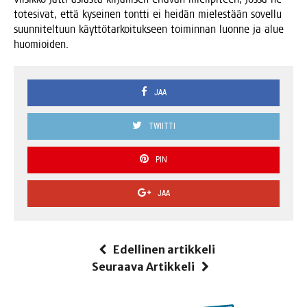
tote­si­vat, että kysei­nen tont­ti ei hei­dän mie­les­tään sovel­lu
suun­ni­tel­tuun käyt­tö­tar­koi­tuk­seen toi­min­nan luon­ne ja alue
huomioiden.
JAA
TWIITTI
PIN
JAA
Edellinen artikkeli
Seuraava Artikkeli