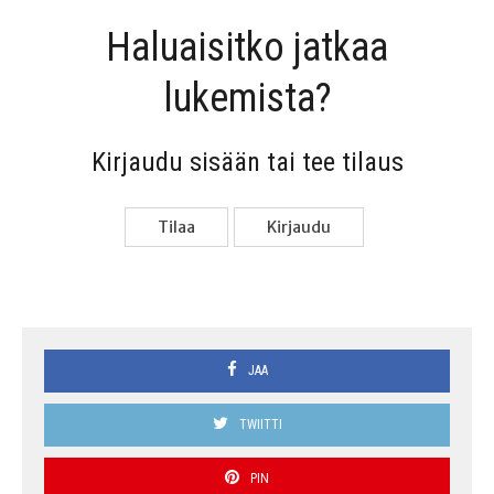
Haluai­sit­ko jat­kaa
lukemista?
Kir­jau­du sisään tai tee tilaus
Tilaa
Kir­jau­du
JAA
TWIITTI
PIN