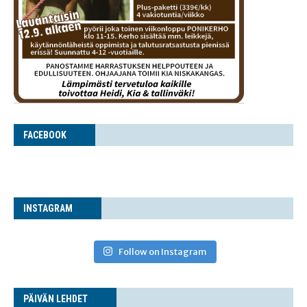
FACE­BOOK
INS­TA­GRAM
Follow on Instagram
PÄI­VÄN LEHDET