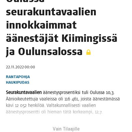
seu­ra­kun­ta­vaa­lien
innok­kaim­mat
äänes­tä­jät Kii­min­gis­sä
ja Oulunsalossa
22.11.2022 00:00
RANTAPOHJA
HAUKIPUDAS
Seu­ra­kun­ta­vaa­lien
äänes­tys­pro­sen­tik­si tuli Oulus­sa 10,3.
Äänioi­keu­tet­tu­ja vaa­leis­sa oli 116 461, jois­ta äänes­tä­mäs­sä
kävi 12 052 hen­ki­löä. Val­ta­kun­nal­li­ses­ti vaa­lien
äänes­tys­pro­sent­ti oli hie­man tätä kor­keam­pi, 12,7.
Vain Tilaa­jil­le