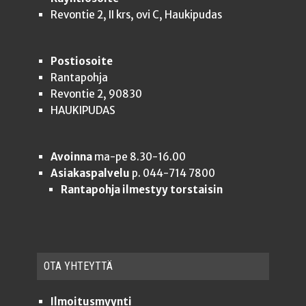
Revontie 2, II krs, ovi C, Haukipudas
Postiosoite
Rantapohja
Revontie 2, 90830
HAUKIPUDAS
Avoinna
ma-pe 8.30-16.00
Asiakaspalvelu
p. 044-714 7800
Rantapohja ilmestyy torstaisin
OTA YHTEYT­TÄ
Ilmoitusmyynti