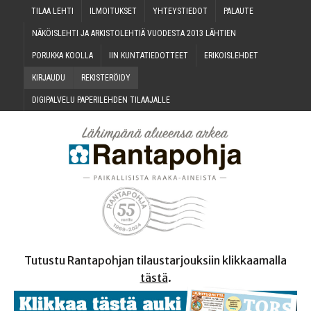
TILAA LEH­TI
ILMOI­TUK­SET
YHTEYS­TIE­DOT
PALAU­TE
NÄKÖIS­LEH­TI JA ARKIS­TO­LEH­TIÄ VUO­DES­TA 2013 LÄHTIEN
PORUK­KA KOOLLA
IIN KUN­TA­TIE­DOT­TEET
ERI­KOIS­LEH­DET
KIR­JAU­DU
REKIS­TE­RÖI­DY
DIGI­PAL­VE­LU PAPE­RI­LEH­DEN TILAAJALLE
Tutustu Rantapohjan tilaustarjouksiin klikkaamalla
tästä
.