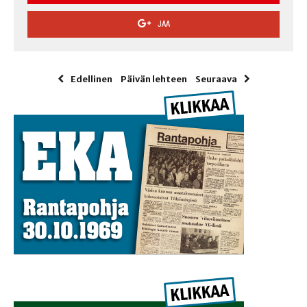
JAA
Edellinen
Päivän lehteen
Seuraava