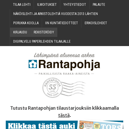
TILAA LEH­TI
ILMOI­TUK­SET
YHTEYS­TIE­DOT
PALAU­TE
NÄKÖIS­LEH­TI JA ARKIS­TO­LEH­TIÄ VUO­DES­TA 2013 LÄHTIEN
PORUK­KA KOOLLA
IIN KUN­TA­TIE­DOT­TEET
ERI­KOIS­LEH­DET
KIR­JAU­DU
REKIS­TE­RÖI­DY
DIGI­PAL­VE­LU PAPE­RI­LEH­DEN TILAAJALLE
Tutustu Rantapohjan tilaustarjouksiin klikkaamalla
tästä
.