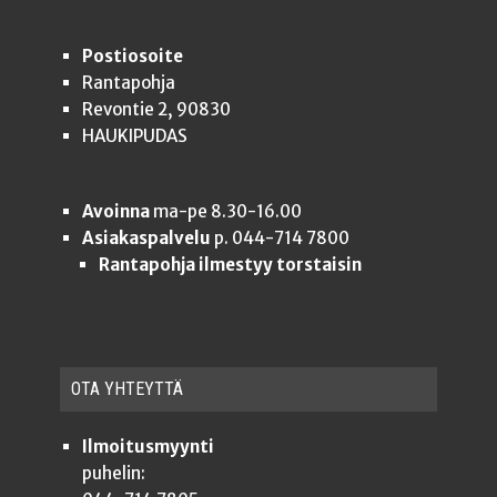
Postiosoite
Rantapohja
Revontie 2, 90830
HAUKIPUDAS
Avoinna
ma-pe 8.30-16.00
Asiakaspalvelu
p. 044-714 7800
Rantapohja ilmestyy torstaisin
OTA YHTEYT­TÄ
Ilmoitusmyynti
puhelin: