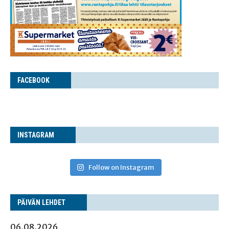
FACE­BOOK
INS­TA­GRAM
Follow on Instagram
PÄI­VÄN LEHDET
06.08.2026