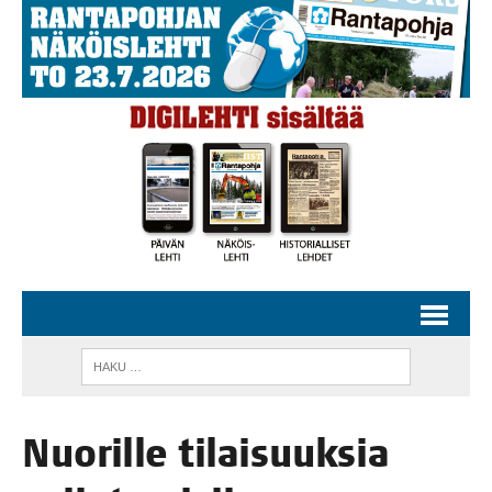
Nuo­ril­le tilai­suuk­sia