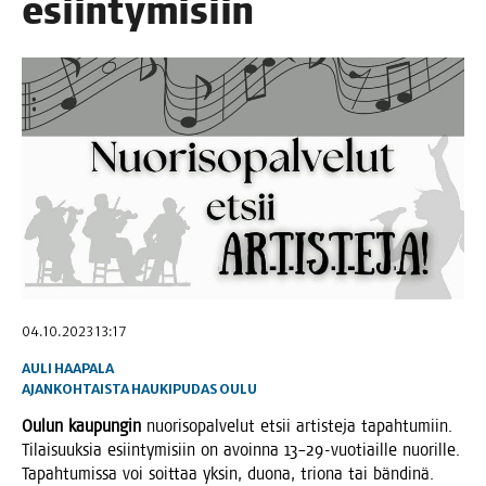
esiintymisiin
04.10.2023 13:17
AULI HAAPALA
AJANKOHTAISTA
HAUKIPUDAS
OULU
Oulun kau­pun­gin
nuo­ri­so­pal­ve­lut etsii artis­te­ja tapah­tu­miin.
Tilai­suuk­sia esiin­ty­mi­siin on avoin­na 13–29-vuotiaille nuo­ril­le.
Tapah­tu­mis­sa voi soit­taa yksin, duo­na, trio­na tai bändinä.