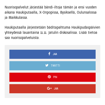
Nuo­ri­so­pal­ve­lut jär­jes­tää bän­di-ilto­ja tämän ja ensi vuo­den
aika­na Hau­ki­pu­taal­la, X‑Onpopissa, Bysik­sel­lä, Oulun­sa­los­sa
ja Maikkulassa.
Hau­ki­pu­taal­la jär­jes­te­tään bädi­ta­pah­tu­ma Hau­ki­pu­das­päi­vien
yhtey­des­sä lau­an­tai­na 11.11. Jatu­lin dis­ko­sa­lis­sa. Lisää tie­toa
saa nuorisopalveluista.
JAA
TWIITTI
PIN
JAA