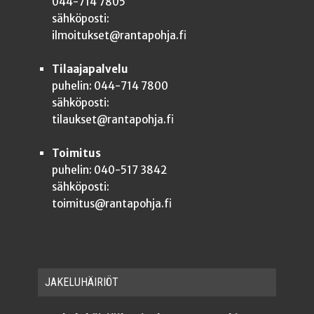
044-714 7805
sähköposti:
ilmoitukset@rantapohja.fi
Tilaajapalvelu
puhelin: 044-714 7800
sähköposti:
tilaukset@rantapohja.fi
Toimitus
puhelin: 040-517 3842
sähköposti:
toimitus@rantapohja.fi
JAKE­LU­HÄI­RIÖT